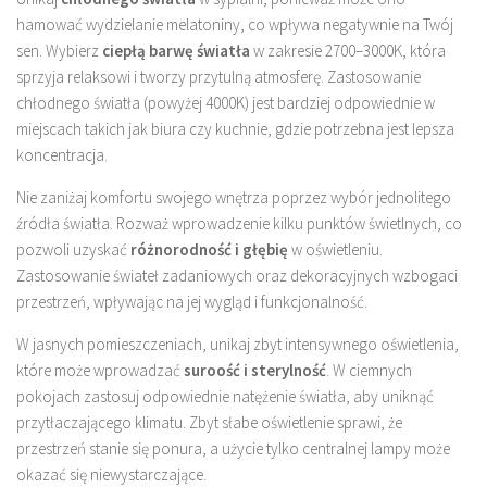
hamować wydzielanie melatoniny, co wpływa negatywnie na Twój
sen. Wybierz
ciepłą barwę światła
w zakresie 2700–3000K, która
sprzyja relaksowi i tworzy przytulną atmosferę. Zastosowanie
chłodnego światła (powyżej 4000K) jest bardziej odpowiednie w
miejscach takich jak biura czy kuchnie, gdzie potrzebna jest lepsza
koncentracja.
Nie zaniżaj komfortu swojego wnętrza poprzez wybór jednolitego
źródła światła. Rozważ wprowadzenie kilku punktów świetlnych, co
pozwoli uzyskać
różnorodność i głębię
w oświetleniu.
Zastosowanie świateł zadaniowych oraz dekoracyjnych wzbogaci
przestrzeń, wpływając na jej wygląd i funkcjonalność.
W jasnych pomieszczeniach, unikaj zbyt intensywnego oświetlenia,
które może wprowadzać
suroość i sterylność
. W ciemnych
pokojach zastosuj odpowiednie natężenie światła, aby uniknąć
przytłaczającego klimatu. Zbyt słabe oświetlenie sprawi, że
przestrzeń stanie się ponura, a użycie tylko centralnej lampy może
okazać się niewystarczające.