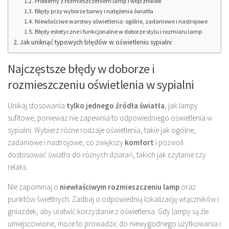
Problemy z rozmieszczeniem lamp i włączników
Błędy przy wyborze barwy i natężenia światła
Niewłaściwe warstwy oświetlenia: ogólne, zadaniowe i nastrojowe
Błędy estetyczne i funkcjonalne w doborze stylu i rozmiaru lamp
Jak uniknąć typowych błędów w oświetleniu sypialni
Najczęstsze błędy w doborze i
rozmieszczeniu oświetlenia w sypialni
Unikaj stosowania
tylko jednego źródła światła
, jak lampy
sufitowe, ponieważ nie zapewnia to odpowiedniego oświetlenia w
sypialni. Wybierz różne rodzaje oświetlenia, takie jak ogólne,
zadaniowe i nastrojowe, co zwiększy
komfort
i pozwoli
dostosować światło do różnych działań, takich jak czytanie czy
relaks.
Nie zapominaj o
niewłaściwym rozmieszczeniu lamp
oraz
punktów świetlnych. Zadbaj o odpowiednią lokalizację włączników i
gniazdek, aby ułatwić korzystanie z oświetlenia. Gdy lampy są źle
umiejscowione, może to prowadzić do niewygodnego użytkowania i