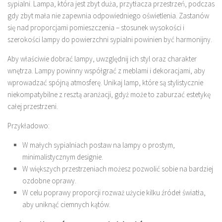
sypialni. Lampa, która jest zbyt duża, przytłacza przestrzeń, podczas
gdy zbyt mała nie zapewnia odpowiedniego oświetlenia. Zastanów
się nad proporcjami pomieszczenia – stosunek wysokości i
szerokości lampy do powierzchni sypialni powinien być harmonijny.
Aby właściwie dobrać lampy, uwzględnij ich styl oraz charakter
wnętrza. Lampy powinny współgrać z meblami i dekoracjami, aby
wprowadzać spójną atmosferę. Unikaj lamp, które są stylistycznie
niekompatybilne z resztą aranżacji, gdyż może to zaburzać estetykę
całej przestrzeni.
Przykładowo:
W małych sypialniach postaw na lampy o prostym,
minimalistycznym designie.
W większych przestrzeniach możesz pozwolić sobie na bardziej
ozdobne oprawy.
W celu poprawy proporcji rozważ użycie kilku źródeł światła,
aby uniknąć ciemnych kątów.