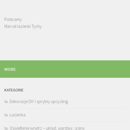
Polecamy:
Marvel łazienki Tychy
MORE
KATEGORIE
Dekoracje DIY i sprytny upcycling
Łazienka
Oświetlenie wnętrz – układ, warstwy, sceny