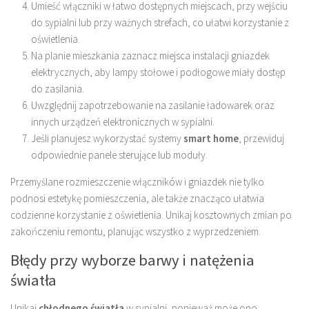
Umieść włączniki w łatwo dostępnych miejscach, przy wejściu
do sypialni lub przy ważnych strefach, co ułatwi korzystanie z
oświetlenia.
Na planie mieszkania zaznacz miejsca instalacji gniazdek
elektrycznych, aby lampy stołowe i podłogowe miały dostęp
do zasilania.
Uwzględnij zapotrzebowanie na zasilanie ładowarek oraz
innych urządzeń elektronicznych w sypialni.
Jeśli planujesz wykorzystać systemy
smart home
, przewiduj
odpowiednie panele sterujące lub moduły.
Przemyślane rozmieszczenie włączników i gniazdek nie tylko
podnosi estetykę pomieszczenia, ale także znacząco ułatwia
codzienne korzystanie z oświetlenia. Unikaj kosztownych zmian po
zakończeniu remontu, planując wszystko z wyprzedzeniem.
Błędy przy wyborze barwy i natężenia
światła
Unikaj
chłodnego światła
w sypialni, ponieważ może ono