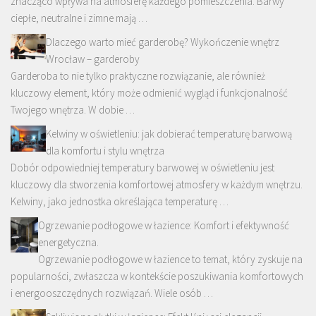
znacząco wpływa na atmosferę każdego pomieszczenia. Barwy
ciepłe, neutralne i zimne mają …
Dlaczego warto mieć garderobę? Wykończenie wnętrz
Wrocław – garderoby
Garderoba to nie tylko praktyczne rozwiązanie, ale również
kluczowy element, który może odmienić wygląd i funkcjonalność
Twojego wnętrza. W dobie …
Kelwiny w oświetleniu: jak dobierać temperaturę barwową
dla komfortu i stylu wnętrza
Dobór odpowiedniej temperatury barwowej w oświetleniu jest
kluczowy dla stworzenia komfortowej atmosfery w każdym wnętrzu.
Kelwiny, jako jednostka określająca temperaturę …
Ogrzewanie podłogowe w łazience: Komfort i efektywność
energetyczna.
Ogrzewanie podłogowe w łazience to temat, który zyskuje na
popularności, zwłaszcza w kontekście poszukiwania komfortowych
i energooszczędnych rozwiązań. Wiele osób …