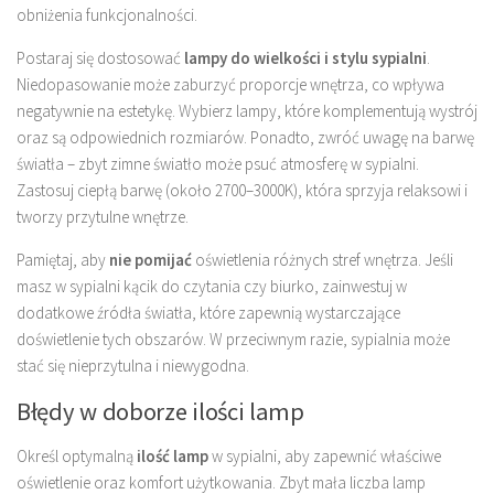
obniżenia funkcjonalności.
Postaraj się dostosować
lampy do wielkości i stylu sypialni
.
Niedopasowanie może zaburzyć proporcje wnętrza, co wpływa
negatywnie na estetykę. Wybierz lampy, które komplementują wystrój
oraz są odpowiednich rozmiarów. Ponadto, zwróć uwagę na barwę
światła – zbyt zimne światło może psuć atmosferę w sypialni.
Zastosuj ciepłą barwę (około 2700–3000K), która sprzyja relaksowi i
tworzy przytulne wnętrze.
Pamiętaj, aby
nie pomijać
oświetlenia różnych stref wnętrza. Jeśli
masz w sypialni kącik do czytania czy biurko, zainwestuj w
dodatkowe źródła światła, które zapewnią wystarczające
doświetlenie tych obszarów. W przeciwnym razie, sypialnia może
stać się nieprzytulna i niewygodna.
Błędy w doborze ilości lamp
Określ optymalną
ilość lamp
w sypialni, aby zapewnić właściwe
oświetlenie oraz komfort użytkowania. Zbyt mała liczba lamp