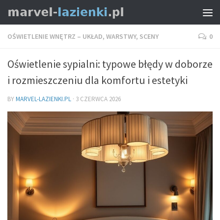
OŚWIETLENIE WNĘTRZ – UKŁAD, WARSTWY, SCENY
0
Oświetlenie sypialni: typowe błędy w doborze
i rozmieszczeniu dla komfortu i estetyki
BY
MARVEL-LAZIENKI.PL
·
3 CZERWCA 2026