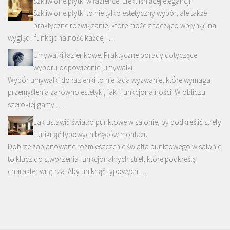
Szkliwione płytki w łazience: Efekt lśniącej elegancji.
Szkliwione płytki to nie tylko estetyczny wybór, ale także
praktyczne rozwiązanie, które może znacząco wpłynąć na
wygląd i funkcjonalność każdej …
Umywalki łazienkowe: Praktyczne porady dotyczące
wyboru odpowiedniej umywalki.
Wybór umywalki do łazienki to nie lada wyzwanie, które wymaga
przemyślenia zarówno estetyki, jak i funkcjonalności. W obliczu
szerokiej gamy …
Jak ustawić światło punktowe w salonie, by podkreślić strefy
i uniknąć typowych błędów montażu
Dobrze zaplanowane rozmieszczenie światła punktowego w salonie
to klucz do stworzenia funkcjonalnych stref, które podkreślą
charakter wnętrza. Aby uniknąć typowych …