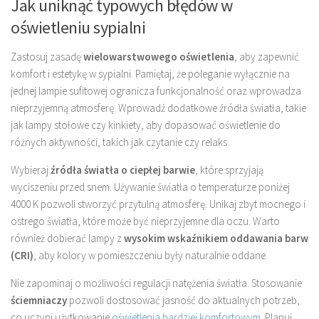
Jak uniknąć typowych błędów w
oświetleniu sypialni
Zastosuj zasadę
wielowarstwowego oświetlenia
, aby zapewnić
komfort i estetykę w sypialni. Pamiętaj, że poleganie wyłącznie na
jednej lampie sufitowej ogranicza funkcjonalność oraz wprowadza
nieprzyjemną atmosferę. Wprowadź dodatkowe źródła światła, takie
jak lampy stołowe czy kinkiety, aby dopasować oświetlenie do
różnych aktywności, takich jak czytanie czy relaks.
Wybieraj
źródła światła o ciepłej barwie
, które sprzyjają
wyciszeniu przed snem. Używanie światła o temperaturze poniżej
4000 K pozwoli stworzyć przytulną atmosferę. Unikaj zbyt mocnego i
ostrego światła, które może być nieprzyjemne dla oczu. Warto
również dobierać lampy z
wysokim wskaźnikiem oddawania barw
(CRI)
, aby kolory w pomieszczeniu były naturalnie oddane.
Nie zapominaj o możliwości regulacji natężenia światła. Stosowanie
ściemniaczy
pozwoli dostosować jasność do aktualnych potrzeb,
co uczyni użytkowanie
oświetlenia bardziej komfortowym
. Planuj