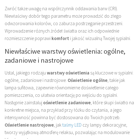
Zwróć także uwagę na współczynnik oddawania barw (CRI).
Niewłaściwy dobór tego parametru może prowadzić do złego
odwzorowania kolorów, co zaburza postrzeganie przestrzeni.
Wprowadzenie różnych źródeł światła oraz ich odpowiednie
rozmieszczenie poprawi
komfort
i jakość wizualną Twojej sypialni.
Niewłaściwe warstwy oświetlenia: ogólne,
zadaniowe i nastrojowe
Ustal, jakiego rodzaju
warstwy oświetlenia
są kluczowe w sypialni:
ogólne, zadaniowe i nastrojowe.
Oświetlenie ogólne
, takie jak
lampa sufitowa, zapewnie równomierne doświetlenie całego
pomieszczenia, co ułatwia orientację po wejściu do sypialni.
Następnie zainstaluj
oświetlenie zadaniowe
, które skupi światło na
konkretne miejsca, na przykład przy łóżku do czytania, a jego
intensywność powinna być dostosowana do Twoich potrzeb.
Oświetlenie nastrojowe
, jak
taśmy LED
czy lampy dekoracyjne,
tworzy wyjątkową atmosferę relaksu, pozwalając na modulowanie