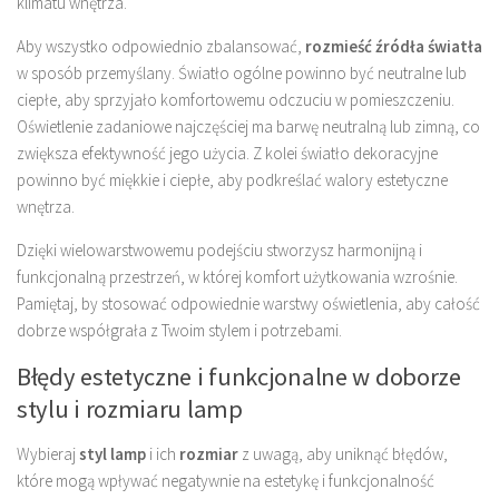
klimatu wnętrza.
Aby wszystko odpowiednio zbalansować,
rozmieść źródła światła
w sposób przemyślany. Światło ogólne powinno być neutralne lub
ciepłe, aby sprzyjało komfortowemu odczuciu w pomieszczeniu.
Oświetlenie zadaniowe najczęściej ma barwę neutralną lub zimną, co
zwiększa efektywność jego użycia. Z kolei światło dekoracyjne
powinno być miękkie i ciepłe, aby podkreślać walory estetyczne
wnętrza.
Dzięki wielowarstwowemu podejściu stworzysz harmonijną i
funkcjonalną przestrzeń, w której komfort użytkowania wzrośnie.
Pamiętaj, by stosować odpowiednie warstwy oświetlenia, aby całość
dobrze współgrała z Twoim stylem i potrzebami.
Błędy estetyczne i funkcjonalne w doborze
stylu i rozmiaru lamp
Wybieraj
styl lamp
i ich
rozmiar
z uwagą, aby uniknąć błędów,
które mogą wpływać negatywnie na estetykę i funkcjonalność