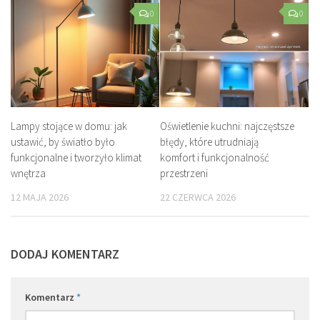
0
0
Lampy stojące w domu: jak
Oświetlenie kuchni: najczęstsze
ustawić, by światło było
błędy, które utrudniają
funkcjonalne i tworzyło klimat
komfort i funkcjonalność
wnętrza
przestrzeni
12 MAJA 2026
22 CZERWCA 2026
DODAJ KOMENTARZ
Komentarz
*