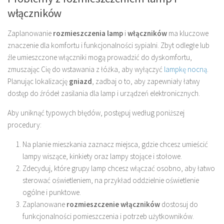
włączników
Zaplanowanie
rozmieszczenia lamp
i
włączników
ma kluczowe
znaczenie dla komfortu i funkcjonalności sypialni. Zbyt odległe lub
źle umieszczone włączniki mogą prowadzić do dyskomfortu,
zmuszając Cię do wstawania z łóżka, aby wyłączyć
lampkę nocną
.
Planując lokalizację
gniazd
, zadbaj o to, aby zapewniały łatwy
dostęp do źródeł zasilania dla lamp i urządzeń elektronicznych.
Aby uniknąć typowych błędów, postępuj według poniższej
procedury:
Na planie mieszkania zaznacz miejsca, gdzie chcesz umieścić
lampy wiszące, kinkiety oraz lampy stojące i stołowe.
Zdecyduj, które grupy lamp chcesz włączać osobno, aby łatwo
sterować oświetleniem, na przykład oddzielnie oświetlenie
ogólne i punktowe.
Zaplanowane
rozmieszczenie włączników
dostosuj do
funkcjonalności pomieszczenia i potrzeb użytkowników.