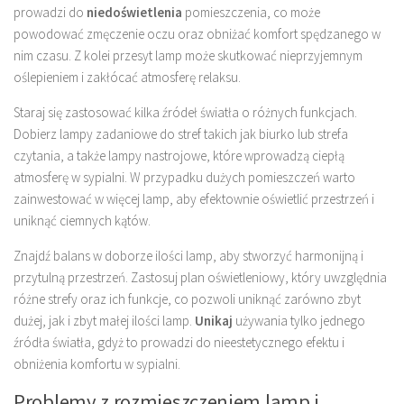
prowadzi do
niedoświetlenia
pomieszczenia, co może
powodować zmęczenie oczu oraz obniżać komfort spędzanego w
nim czasu. Z kolei przesyt lamp może skutkować nieprzyjemnym
oślepieniem i zakłócać atmosferę relaksu.
Staraj się zastosować kilka źródeł światła o różnych funkcjach.
Dobierz lampy zadaniowe do stref takich jak biurko lub strefa
czytania, a także lampy nastrojowe, które wprowadzą ciepłą
atmosferę w sypialni. W przypadku dużych pomieszczeń warto
zainwestować w więcej lamp, aby efektownie oświetlić przestrzeń i
uniknąć ciemnych kątów.
Znajdź balans w doborze ilości lamp, aby stworzyć harmonijną i
przytulną przestrzeń. Zastosuj plan oświetleniowy, który uwzględnia
różne strefy oraz ich funkcje, co pozwoli uniknąć zarówno zbyt
dużej, jak i zbyt małej ilości lamp.
Unikaj
używania tylko jednego
źródła światła, gdyż to prowadzi do nieestetycznego efektu i
obniżenia komfortu w sypialni.
Problemy z rozmieszczeniem lamp i