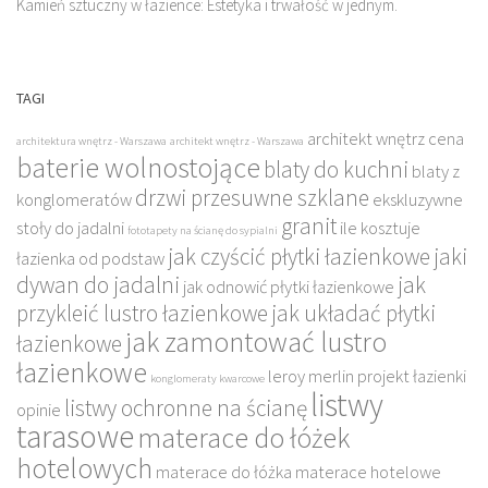
Kamień sztuczny w łazience: Estetyka i trwałość w jednym.
TAGI
architekt wnętrz cena
architektura wnętrz - Warszawa
architekt wnętrz - Warszawa
baterie wolnostojące
blaty do kuchni
blaty z
drzwi przesuwne szklane
konglomeratów
ekskluzywne
granit
stoły do jadalni
ile kosztuje
fototapety na ścianę do sypialni
jak czyścić płytki łazienkowe
jaki
łazienka od podstaw
dywan do jadalni
jak
jak odnowić płytki łazienkowe
przykleić lustro łazienkowe
jak układać płytki
jak zamontować lustro
łazienkowe
łazienkowe
leroy merlin projekt łazienki
konglomeraty kwarcowe
listwy
listwy ochronne na ścianę
opinie
tarasowe
materace do łóżek
hotelowych
materace do łóżka
materace hotelowe