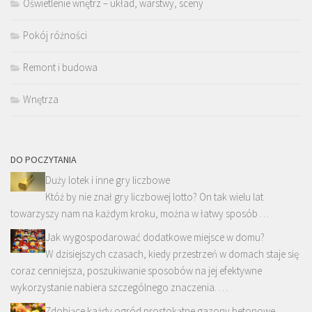
Oświetlenie wnętrz – układ, warstwy, sceny
Pokój różności
Remont i budowa
Wnętrza
DO POCZYTANIA
Duży lotek i inne gry liczbowe
Któż by nie znał gry liczbowej lotto? On tak wielu lat
towarzyszy nam na każdym kroku, można w łatwy sposób …
Jak wygospodarować dodatkowe miejsce w domu?
W dzisiejszych czasach, kiedy przestrzeń w domach staje się
coraz cenniejsza, poszukiwanie sposobów na jej efektywne
wykorzystanie nabiera szczególnego znaczenia. …
Zdobiące każdy ogród prostokątne gazony betonowe