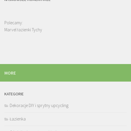
Polecamy:
Marvel łazienki Tychy
MORE
KATEGORIE
Dekoracje DIY i sprytny upcycling
Łazienka