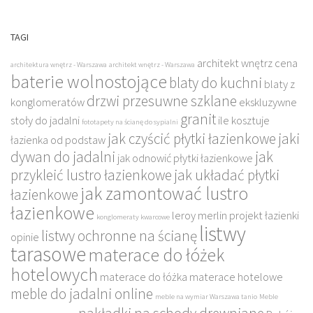
TAGI
architekt wnętrz cena
architektura wnętrz - Warszawa
architekt wnętrz - Warszawa
baterie wolnostojące
blaty do kuchni
blaty z
drzwi przesuwne szklane
konglomeratów
ekskluzywne
granit
stoły do jadalni
ile kosztuje
fototapety na ścianę do sypialni
jak czyścić płytki łazienkowe
jaki
łazienka od podstaw
dywan do jadalni
jak
jak odnowić płytki łazienkowe
przykleić lustro łazienkowe
jak układać płytki
jak zamontować lustro
łazienkowe
łazienkowe
leroy merlin projekt łazienki
konglomeraty kwarcowe
listwy
listwy ochronne na ścianę
opinie
tarasowe
materace do łóżek
hotelowych
materace do łóżka
materace hotelowe
meble do jadalni online
meble na wymiar Warszawa tanio
Meble