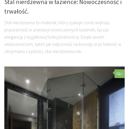
Stal nierdzewna w łazience: Nowoczesność i
trwałość.
Stal nierdzewna to materiał, który zyskuje coraz większą
popularność w aranżacji nowoczesnych łazienek, łącząc
elegancję z wyjątkową funkcjonalnością. Dzięki swoim
właściwościom, takim jak odporność na korozję oraz łatwość w
utrzymaniu czystości, stal nierdzewna nie...
0