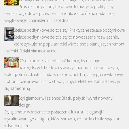
Prostokątne gazony betonowe to nie tylko praktyczny
element ogrodowej przestrzeni, ale także sposób na nadanie jej
wyjątkowego charakteru. Ich solidna …
Stelaże podtynkowe do toalety. Praktyczne stelaże podtynkowe
Stelaże podtynkowe do toalety to nowoczesne rozwiązanie,
które zyskuje na popularności wśród osób planujących remont
łazienki. Dzięki nim można nie …
DIY dekoracje: jak dobierać kolory, by uniknąć
najczęstszych błędów i stworzyć harmonijną kompozycję
Kolor potrafi zdziałać cuda w dekoracjach DIY, ale jego niewłaściwy
dobór może prowadzić do chaotycznych efektów. Zamiast cieszyć
się harmonijną …
Styl glamour w łazience: Blask, połysk i wyrafinowany
design.
Styl glamour w łazience to połączenie luksusu, elegancji i
wyrafinowanego designu, które sprawia, że każda chwila spędzona
w tym wnętrzu …