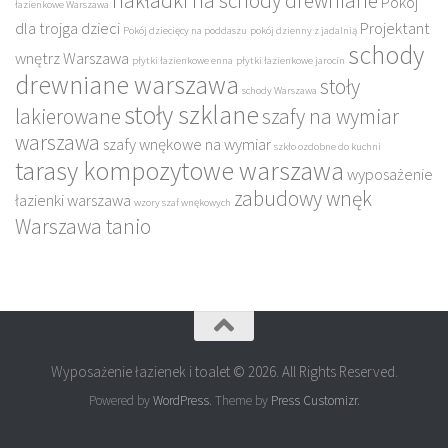
nakładki na schody drewniane
Pokój
łazienkowe Warszawa
dla trojga dzieci
Projektant
Pokój dziecięcy na poddaszu
pokój dzienny z jadalnią
schody
wnętrz Warszawa
płytki łazienkowe enna
płytki łazienkowe jarocin
drewniane warszawa
stoły
schody Warszawa
stoły szklane
lakierowane
szafy na wymiar
warszawa
szafy wnękowe na wymiar
szkło ozdobne do kuchni
tarasy kompozytowe warszawa
wyposażenie
zabudowy wnęk
łazienki warszawa
wzory szaf wnękowych
Warszawa tanio
Wyposażenie łazienek i toalet © 2026. All Rights Reserved.
Powered by
WordPress
. Theme by
Press Customizr
.