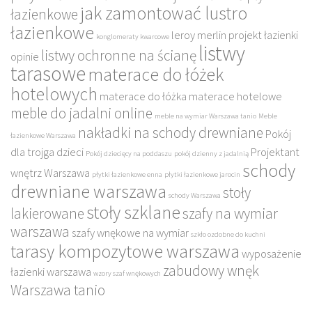
jak zamontować lustro
łazienkowe
łazienkowe
leroy merlin projekt łazienki
konglomeraty kwarcowe
listwy
listwy ochronne na ścianę
opinie
tarasowe
materace do łóżek
hotelowych
materace do łóżka
materace hotelowe
meble do jadalni online
meble na wymiar Warszawa tanio
Meble
nakładki na schody drewniane
Pokój
łazienkowe Warszawa
dla trojga dzieci
Projektant
Pokój dziecięcy na poddaszu
pokój dzienny z jadalnią
schody
wnętrz Warszawa
płytki łazienkowe enna
płytki łazienkowe jarocin
drewniane warszawa
stoły
schody Warszawa
stoły szklane
lakierowane
szafy na wymiar
warszawa
szafy wnękowe na wymiar
szkło ozdobne do kuchni
tarasy kompozytowe warszawa
wyposażenie
zabudowy wnęk
łazienki warszawa
wzory szaf wnękowych
Warszawa tanio