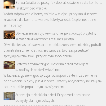
Barwa światła do pracy: jak dobrać oświetlenie dla komfortu
i efektywności wzroku
Wybór odpowiedniej barwy światła w miejscu pracy ma kluczowe
znaczenie dla komfortu wzroku i efektywności. Ciepłe, neutralne i
zimne barwy …
Oświetlenie nastrojowe w salonie: jak stworzyć przytulny
klimat dzięki warstwom i regulacji światła
Oświetlenie nastrojowe w salonie to kluczowy element, który potrafi
diametralnie zmienić atmosferę wnętrza, tworząc przestrzeń
sprzyjającą relaksowi i przyjemnym spotkaniom. …
Systemy antybakteryjne: Ochrona przed rozwojem
szkodliwych bakterii w łazience.
W łazience, gdzie wilgoć sprzyja rozwojowi bakterii, zapewnienie
odpowiedniej higieny jest kluczowe. Systemy antybakteryjne stają się
coraz bardziej popularnym rozwiązaniem, …
Aranżacja łazienki dla dzieci: Przyjazne i bezpieczne
pomysły dla najmłodszych.