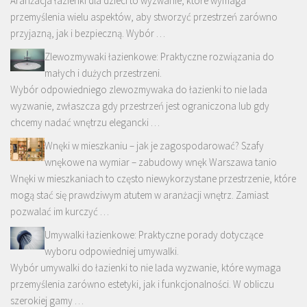
Aranżacja łazienki dla dzieci to wyzwanie, które wymaga
przemyślenia wielu aspektów, aby stworzyć przestrzeń zarówno
przyjazną, jak i bezpieczną. Wybór …
Zlewozmywaki łazienkowe: Praktyczne rozwiązania do
małych i dużych przestrzeni.
Wybór odpowiedniego zlewozmywaka do łazienki to nie lada
wyzwanie, zwłaszcza gdy przestrzeń jest ograniczona lub gdy
chcemy nadać wnętrzu elegancki …
Wnęki w mieszkaniu – jak je zagospodarować? Szafy
wnękowe na wymiar – zabudowy wnęk Warszawa tanio
Wnęki w mieszkaniach to często niewykorzystane przestrzenie, które
mogą stać się prawdziwym atutem w aranżacji wnętrz. Zamiast
pozwalać im kurczyć …
Umywalki łazienkowe: Praktyczne porady dotyczące
wyboru odpowiedniej umywalki.
Wybór umywalki do łazienki to nie lada wyzwanie, które wymaga
przemyślenia zarówno estetyki, jak i funkcjonalności. W obliczu
szerokiej gamy …