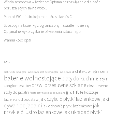
Winda schodowa w łazience: Optymalne rozwiązanie dla osób
poruszających się na wózku.
Montaż WC – instrukcja montażu stelaża WC
Sposoby na łazienkę z ograniczonym światłem dziennym:
Optymalne wykorzystanie oświetlenia sztucznego.
Wanna koło opal
TAGI
architekt wnętrz cena
architektura wnętrz - Warszawa
architekt wnętrz - Warszawa
baterie wolnostojące
blaty do kuchni
blaty z
drzwi przesuwne szklane
konglomeratów
ekskluzywne
granit
stoły do jadalni
ile kosztuje
fototapety na ścianę do sypialni
jak czyścić płytki łazienkowe
jaki
łazienka od podstaw
dywan do jadalni
jak
jak odnowić płytki łazienkowe
przykleić lustro łazienkowe
jak układać płytki