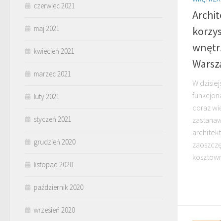
czerwiec 2021
Archit
maj 2021
korzys
wnętrz
kwiecień 2021
Warsz
marzec 2021
W dzisiej
funkcjon
luty 2021
coraz wi
styczeń 2021
zastanawi
architekt
grudzień 2020
zaoszczę
kosztown
listopad 2020
październik 2020
wrzesień 2020