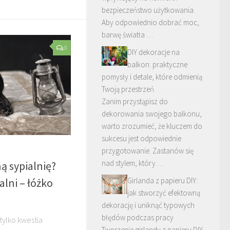
bezpieczeństwo użytkowania.
Aby odpowiednio dobrać moc,
barwę światła …
0
DIY dekoracje na
balkon: praktyczne
pomysły i detale, które odmienią
Twoją przestrzeń
Zanim przystąpisz do
dekorowania swojego balkonu,
warto zrozumieć, że kluczem do
sukcesu jest odpowiednie
przygotowanie. Zastanów się
nad stylem, który …
ą sypialnię?
alni – łóżko
Girlanda z papieru DIY:
jak stworzyć efektowną
dekorację i uniknąć typowych
błędów podczas pracy
 tylko kwestia
Tworzenie girlandy z papieru DIY