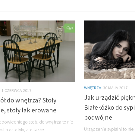
0
WNĘTRZA
30 MAJA 2017
1 CZERWCA 2017
Jak urządzić piękn
tół do wnętrza? Stoły
Białe łóżko do sypi
e, stoły lakierowane
podwójne
powiedniego stołu do wnętrza to nie
Urządzenie sypialni to nie
stia estetyki, ale także