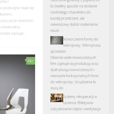
ortu i
to świetny sposób na dodanie
ko podwójne staje się
osobistego charakteru do
yborem,
każdej przestrzeni, ale
 poczucie świeżości
niewłaściwy dobór materiałów
 uniwersalny
może …
onale wpisuje...
Nowoczesne formy do
wibroprasy. Wibroprasa
sprzedam
Obecnie wiele nowoczesnych
0
firm zajmuje się produkcją oraz
dystrybucją nowoczesnych i
niezwykle funkcjonalnych form
do wibroprasy. Urządzenia te
służą do …
Systemy rekuperacji w
łazience: Efektywne
odzyskiwanie ciepła i wentylacja