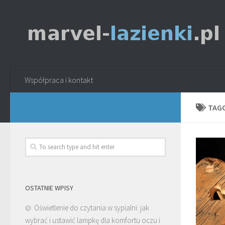
Współpraca i kontakt
TAG
OSTATNIE WPISY
Oświetlenie do czytania w sypialni: jak
wybrać i ustawić lampkę dla komfortu oczu i