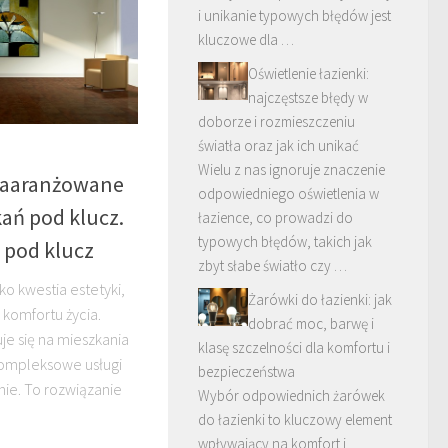
i unikanie typowych błędów jest
kluczowe dla …
Oświetlenie łazienki:
najczęstsze błędy w
doborze i rozmieszczeniu
światła oraz jak ich unikać
Wielu z nas ignoruje znaczenie
 zaaranżowane
odpowiedniego oświetlenia w
kań pod klucz.
łazience, co prowadzi do
typowych błędów, takich jak
 pod klucz
zbyt słabe światło czy …
ko kwestia estetyki,
Żarówki do łazienki: jak
i komfortu życia.
dobrać moc, barwę i
je się na mieszkania
klasę szczelności dla komfortu i
 kompleksowe usługi
bezpieczeństwa
ie. To rozwiązanie
Wybór odpowiednich żarówek
do łazienki to kluczowy element
wpływający na komfort i