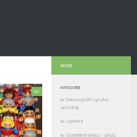
MORE
KATEGORIE
0
Dekoracje DIY i sprytny
upcycling
Łazienka
Oświetlenie wnętrz – układ,