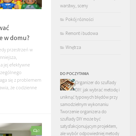
warstwy, sceny
Pokój różności
wać
Remont i budowa
ce w domu?
Wnętrza
iedy przestrzeń w
nniejsza,
a jej efektywne
zczególnego
DO POCZYTANIA
maga się z problemem
Organizer do szuflady
rawia, że codzienne
DIY: jak wybrać metodę i
uniknąć typowych błędów przy
samodzielnym wykonaniu
Tworzenie organizera do
szuflady DIY może być
satysfakcjonującym projektem,
0
ale wybór odpowiedniej metody