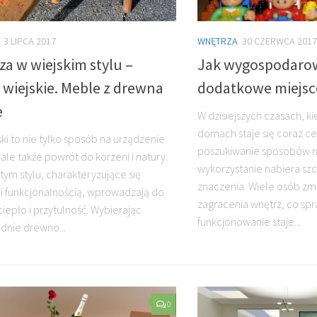
3 LIPCA 2017
WNĘTRZA
30 CZERWCA 2017
a w wiejskim stylu –
Jak wygospodaro
wiejskie. Meble z drewna
dodatkowe miejs
e
W dzisiejszych czasach, k
domach staje się coraz ce
ski to nie tylko sposób na urządzenie
poszukiwanie sposobów n
ale także powrót do korzeni i natury.
wykorzystanie nabiera s
tym stylu, charakteryzujące się
znaczenia. Wiele osób z
 i funkcjonalnością, wprowadzają do
zagracenia wnętrz, co sp
epło i przytulność. Wybierając
funkcjonowanie staje...
nie drewno...
0