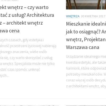
ekt wnętrz – czy warto
tać z usług? Architektura
WNĘTRZA
30 KWIETNIA 2017
 – architekt wnętrz
Mieszkanie idealn
awa cena
jak to osiągnąć? A
wnętrz, Projektan
szych czasach, gdy estetyka i
alność przestrzeni życiowej nabierają
Warszawa cana
ększego znaczenia, wiele osób
Urządzanie idealnego mies
a się, czy warto skorzystać z usług
kwestia estetyki, ale także
a wnętrz. Specjalista może nie tylko
harmonii, które odpowiad
dzić czas i pomóc uniknąć
potrzeby mieszkańców. W 
ych...
coraz więcej osób decydu
z architektami wnętrz, aby 