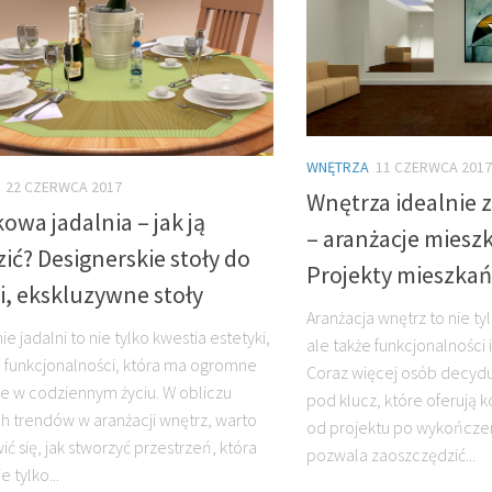
WNĘTRZA
11 CZERWCA 2017
22 CZERWCA 2017
Wnętrza idealnie
owa jadalnia – jak ją
– aranżacje miesz
ić? Designerskie stoły do
Projekty mieszkań
i, ekskluzywne stoły
Aranżacja wnętrz to nie tyl
e jadalni to nie tylko kwestia estetyki,
ale także funkcjonalności 
e funkcjonalności, która ma ogromne
Coraz więcej osób decydu
e w codziennym życiu. W obliczu
pod klucz, które oferują
h trendów w aranżacji wnętrz, warto
od projektu po wykończen
ć się, jak stworzyć przestrzeń, która
pozwala zaoszczędzić...
e tylko...