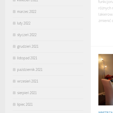
funkcjona
różnych m
marzec 2022
lakierow
zmienić c
luty 2022
styczeń 2022
grudzień 2021
listopad 2021
październik 2021
wrzesień 2021
sierpień 2021
lipiec 2021
WNĘTRZA