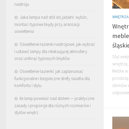
nastroju
WNĘTRZA
Jaka lampa nad stół do jadalni: wybór,
montaż i typowe błędy przy aranżacji
Wnętrz
oświetlenia
meble 
śląski
Oświetlenie łazienki nastrojowe: jak wybrać
i ustawić lampy dla relaksującej atmosfery
Styl wiej
oraz uniknąć typowych błędów
wnętrza, 
Meble w 
Oświetlenie łazienki: jak zaplanować
prostotą
funkcjonalne i bezpieczne strefy światła dla
domów ci
komfortu i stylu
odpowied
Ile lamp powiesić nad stołem — praktyczne
zasady i proporcje dla różnych rozmiarów i
stylów wnętrz