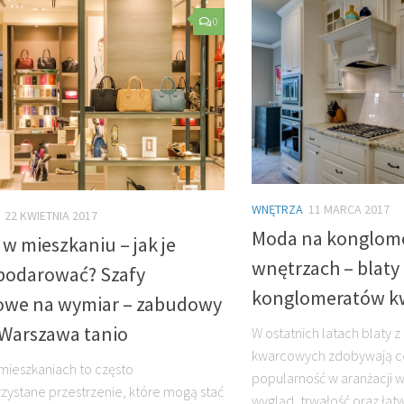
0
WNĘTRZA
11 MARCA 2017
22 KWIETNIA 2017
Moda na konglom
w mieszkaniu – jak je
wnętrzach – blaty 
podarować? Szafy
konglomeratów k
we na wymiar – zabudowy
Warszawa tanio
W ostatnich latach blaty
kwarcowych zdobywają co
mieszkaniach to często
popularność w aranżacji wn
zystane przestrzenie, które mogą stać
wygląd, trwałość oraz łat