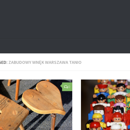
GED:
ZABUDOWY WNĘK WARSZAWA TANIO
0