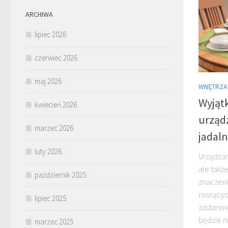
ARCHIWA
lipiec 2026
czerwiec 2026
maj 2026
WNĘTRZA
Wyjątk
kwiecień 2026
urządz
marzec 2026
jadaln
luty 2026
Urządzani
ale takż
październik 2025
znaczeni
rosnącyc
lipiec 2025
zastanowi
będzie ni
marzec 2025