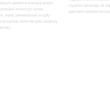
dziwym atutem w aranżacji wnętrz.
czystości sprawiają, że st
pozwalać im kurczyć cenną
wyborem zarówno do kuchni
eń, warto zainwestować w szafy
na wymiar, które nie tylko zwiększą
lność,...