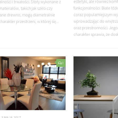
estetyki, ale również komf
lności i trwałości. Stoły wykonane z
funkcjonalności. Białe łóż
ateriałów, takich jak szkło czy
coraz popularniejszym w
ane drewno, mogą diametralnie
wprowadzając do wnętrza
harakter przestrzeni, w której się...
oraz przestronności. Jego
charakter sprawia, że dosk
0
3 MAJA 2017