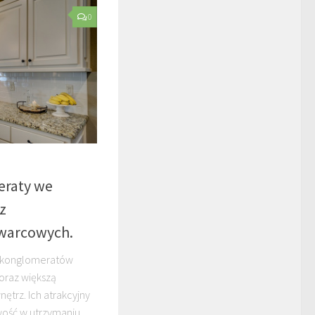
0
eraty we
z
warcowych.
 z konglomeratów
raz większą
ętrz. Ich atrakcyjny
wość w utrzymaniu