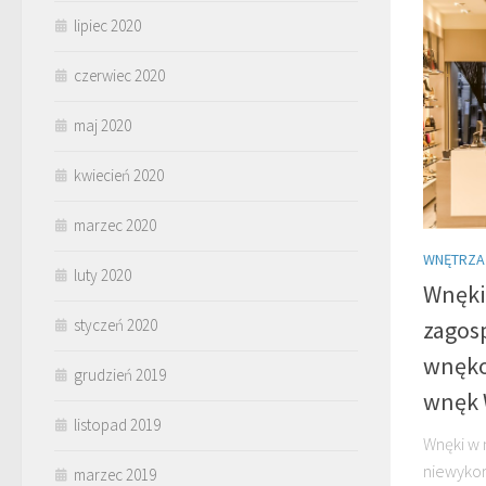
lipiec 2020
czerwiec 2020
maj 2020
kwiecień 2020
marzec 2020
WNĘTRZA
luty 2020
Wnęki 
zagos
styczeń 2020
wnęko
grudzień 2019
wnęk 
listopad 2019
Wnęki w 
niewykor
marzec 2019