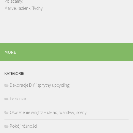
Polecamy:
Marvel łazienki Tychy
MORE
KATEGORIE
Dekoracje DIY i sprytny upcycling
Łazienka
Oświetlenie wnętrz – układ, warstwy, sceny
Pokój różności