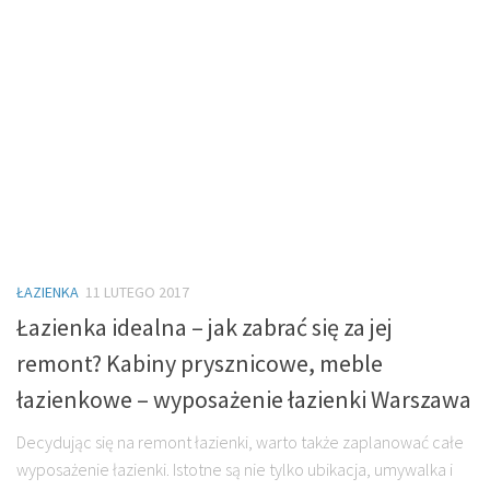
ŁAZIENKA
11 LUTEGO 2017
Łazienka idealna – jak zabrać się za jej
remont? Kabiny prysznicowe, meble
łazienkowe – wyposażenie łazienki Warszawa
Decydując się na remont łazienki, warto także zaplanować całe
wyposażenie łazienki. Istotne są nie tylko ubikacja, umywalka i