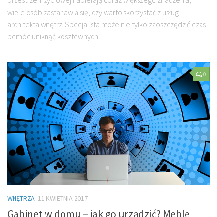
wiele osób zastanawia się, czy warto skorzystać z usług
architekta wnętrz. Specjalista może nie tylko zaoszczędzić czas i
pomóc uniknąć kosztownych...
0
WNĘTRZA
11 KWIETNIA 2017
Gabinet w domu – jak go urządzić? Meble