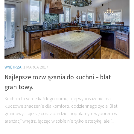
WNĘTRZA
1 MARCA 2017
Najlepsze rozwiązania do kuchni – blat
granitowy.
Kuchnia to serce każdego domu, a jej wyposażenie ma
kluczowe znaczenie dla komfortu codziennego życia. Blat
granitowy staje się coraz bardziej popularnym wyborem w
aranżacji wnętrz, łącząc w sobie nie tylko estetykę, ale i...