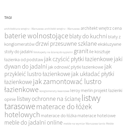
TAGI
architekt wnętrz cena
architektura wnętrz - Warszawa
architekt wnętrz - Warszawa
baterie wolnostojące
blaty do kuchni
blaty z
drzwi przesuwne szklane
konglomeratów
ekskluzywne
granit
stoły do jadalni
ile kosztuje
fototapety na ścianę do sypialni
jak czyścić płytki łazienkowe
jaki
łazienka od podstaw
dywan do jadalni
jak
jak odnowić płytki łazienkowe
przykleić lustro łazienkowe
jak układać płytki
jak zamontować lustro
łazienkowe
łazienkowe
leroy merlin projekt łazienki
konglomeraty kwarcowe
listwy
listwy ochronne na ścianę
opinie
tarasowe
materace do łóżek
hotelowych
materace do łóżka
materace hotelowe
meble do jadalni online
meble na wymiar Warszawa tanio
Meble