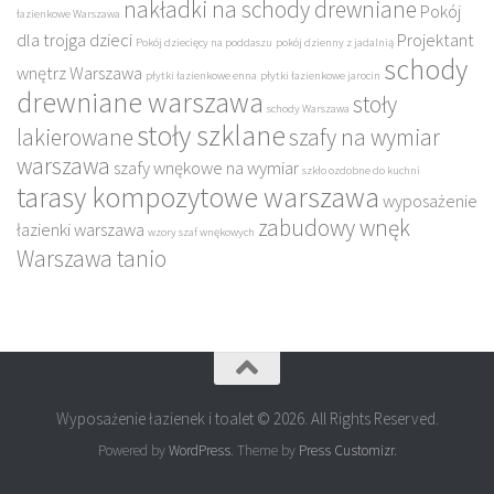
nakładki na schody drewniane
Pokój
łazienkowe Warszawa
dla trojga dzieci
Projektant
Pokój dziecięcy na poddaszu
pokój dzienny z jadalnią
schody
wnętrz Warszawa
płytki łazienkowe enna
płytki łazienkowe jarocin
drewniane warszawa
stoły
schody Warszawa
stoły szklane
lakierowane
szafy na wymiar
warszawa
szafy wnękowe na wymiar
szkło ozdobne do kuchni
tarasy kompozytowe warszawa
wyposażenie
zabudowy wnęk
łazienki warszawa
wzory szaf wnękowych
Warszawa tanio
Wyposażenie łazienek i toalet © 2026. All Rights Reserved.
Powered by
WordPress
. Theme by
Press Customizr
.