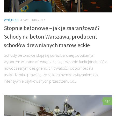
WNĘTRZA
3 KWIETNIA 2017
Stopnie betonowe – jak je zaaranżować?
Schody na beton Warszawa, producent
schodów drewnianych mazowieckie
Schody betonowe stają się coraz bardziej popularnym
wyborem w aranżacji wnętrz, łącząc w sobie funkcjonalność z
nowoczesnym designem. Ich trwałość i odporność na
uszkodzenia sprawiają, że są idealnym rozwiązaniem do
intensywnie użytkowanych przestrzeni. Co...
0