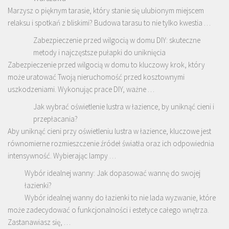
Marzysz o pięknym tarasie, który stanie się ulubionym miejscem
relaksu i spotkań z bliskimi? Budowa tarasu to nie tylko kwestia …
Zabezpieczenie przed wilgocią w domu DIY: skuteczne
metody i najczęstsze pułapki do uniknięcia
Zabezpieczenie przed wilgocią w domu to kluczowy krok, który
może uratować Twoją nieruchomość przed kosztownymi
uszkodzeniami. Wykonując prace DIY, ważne …
Jak wybrać oświetlenie lustra w łazience, by uniknąć cieni i
przepłacania?
Aby uniknąć cieni przy oświetleniu lustra w łazience, kluczowe jest
równomierne rozmieszczenie źródeł światła oraz ich odpowiednia
intensywność. Wybierając lampy …
Wybór idealnej wanny: Jak dopasować wannę do swojej
łazienki?
Wybór idealnej wanny do łazienki to nie lada wyzwanie, które
może zadecydować o funkcjonalności i estetyce całego wnętrza.
Zastanawiasz się, …