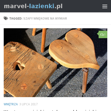
TAGGED:
SZAFY WNĘKOWE NA WYMIAR
0
WNĘTRZA
3 LIPCA 2017