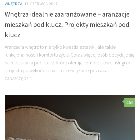
WNĘTRZA
11 CZERWCA 2017
Wnętrza idealnie zaaranżowane – aranżacje
mieszkań pod klucz. Projekty mieszkań pod
klucz
Aranżacja wnętrz to nie tylko kwestia estetyki, ale także
funkcjonalności i komfortu życia. Coraz więcej osób decyduje się
na mieszkania pod klucz, które oferują kompleksowe usługi od
projektu po wykończenie. To rozwiązanie pozwala
zaoszczędzić...
0