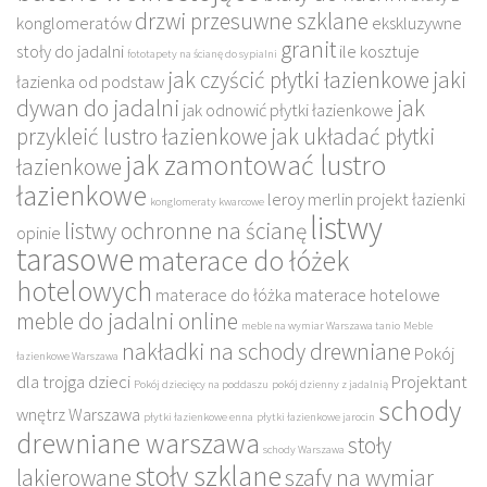
drzwi przesuwne szklane
konglomeratów
ekskluzywne
granit
stoły do jadalni
ile kosztuje
fototapety na ścianę do sypialni
jak czyścić płytki łazienkowe
jaki
łazienka od podstaw
dywan do jadalni
jak
jak odnowić płytki łazienkowe
przykleić lustro łazienkowe
jak układać płytki
jak zamontować lustro
łazienkowe
łazienkowe
leroy merlin projekt łazienki
konglomeraty kwarcowe
listwy
listwy ochronne na ścianę
opinie
tarasowe
materace do łóżek
hotelowych
materace do łóżka
materace hotelowe
meble do jadalni online
meble na wymiar Warszawa tanio
Meble
nakładki na schody drewniane
Pokój
łazienkowe Warszawa
dla trojga dzieci
Projektant
Pokój dziecięcy na poddaszu
pokój dzienny z jadalnią
schody
wnętrz Warszawa
płytki łazienkowe enna
płytki łazienkowe jarocin
drewniane warszawa
stoły
schody Warszawa
stoły szklane
lakierowane
szafy na wymiar