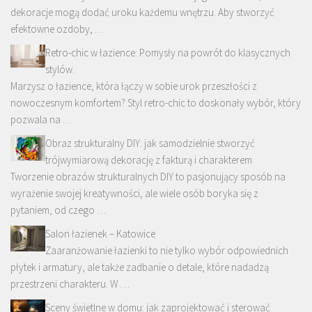
dekoracje mogą dodać uroku każdemu wnętrzu. Aby stworzyć
efektowne ozdoby, …
Retro-chic w łazience: Pomysły na powrót do klasycznych
stylów.
Marzysz o łazience, która łączy w sobie urok przeszłości z
nowoczesnym komfortem? Styl retro-chic to doskonały wybór, który
pozwala na …
Obraz strukturalny DIY: jak samodzielnie stworzyć
trójwymiarową dekorację z fakturą i charakterem
Tworzenie obrazów strukturalnych DIY to pasjonujący sposób na
wyrażenie swojej kreatywności, ale wiele osób boryka się z
pytaniem, od czego …
Salon łazienek – Katowice
Zaaranżowanie łazienki to nie tylko wybór odpowiednich
płytek i armatury, ale także zadbanie o detale, które nadadzą
przestrzeni charakteru. W …
Sceny świetlne w domu: jak zaprojektować i sterować