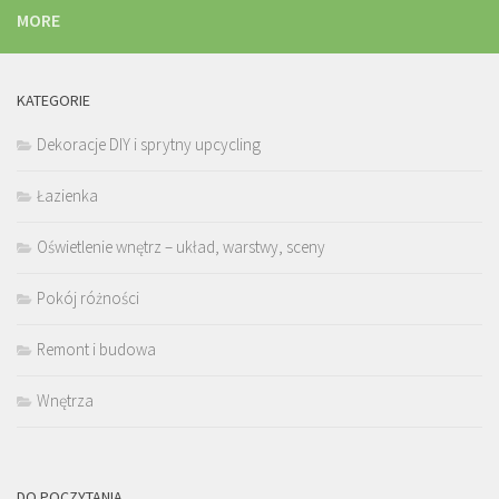
MORE
KATEGORIE
Dekoracje DIY i sprytny upcycling
Łazienka
Oświetlenie wnętrz – układ, warstwy, sceny
Pokój różności
Remont i budowa
Wnętrza
DO POCZYTANIA