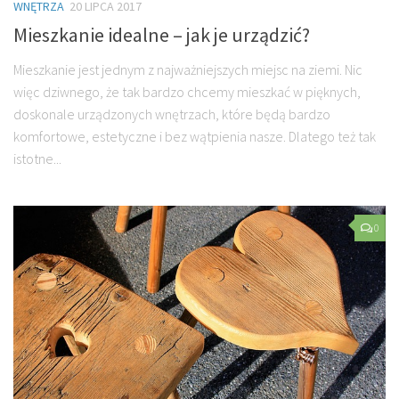
WNĘTRZA
20 LIPCA 2017
Mieszkanie idealne – jak je urządzić?
Mieszkanie jest jednym z najważniejszych miejsc na ziemi. Nic
więc dziwnego, że tak bardzo chcemy mieszkać w pięknych,
doskonale urządzonych wnętrzach, które będą bardzo
komfortowe, estetyczne i bez wątpienia nasze. Dlatego też tak
istotne...
0