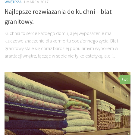
WNĘTRZA
1 MARCA 2017
Najlepsze rozwiązania do kuchni – blat
granitowy.
Kuchnia to serce każdego domu, a jej wyposażenie ma
kluczowe znaczenie dla komfortu codziennego życia. Blat
granitowy staje się coraz bardziej popularnym wyborem w
aranżacji wnętrz, łącząc w sobie nie tylko estetykę, ale i...
0