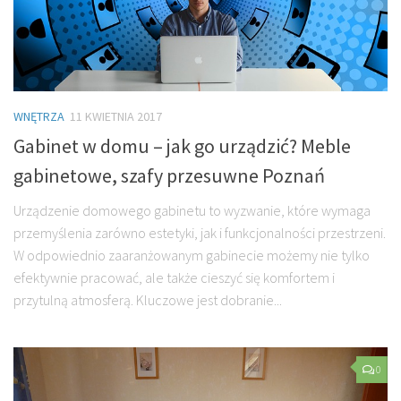
WNĘTRZA
11 KWIETNIA 2017
Gabinet w domu – jak go urządzić? Meble
gabinetowe, szafy przesuwne Poznań
Urządzenie domowego gabinetu to wyzwanie, które wymaga
przemyślenia zarówno estetyki, jak i funkcjonalności przestrzeni.
W odpowiednio zaaranżowanym gabinecie możemy nie tylko
efektywnie pracować, ale także cieszyć się komfortem i
przytulną atmosferą. Kluczowe jest dobranie...
0