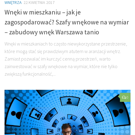
WNĘTRZA
22 KWIETNIA 2017
Wnęki w mieszkaniu – jak je
zagospodarować? Szafy wnękowe na wymiar
– zabudowy wnęk Warszawa tanio
Wnęki w mieszkaniach to często niewykorzystane przestrzenie,
które mogą stać się prawdziwym atutem w aranżacji wnętrz.
Zamiast pozwalać im kurczyć cenną przestrzeń, warto
zainwestować w szafy wnękowe na wymiar, które nie tylko
zwiększą funkcjonalność,...
0