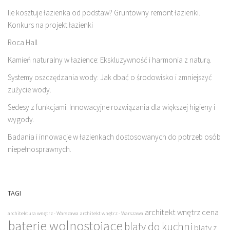
Ile kosztuje łazienka od podstaw? Gruntowny remont łazienki.
Konkurs na projekt łazienki
Roca Hall
Kamień naturalny w łazience: Ekskluzywność i harmonia z naturą.
Systemy oszczędzania wody: Jak dbać o środowisko i zmniejszyć
zużycie wody.
Sedesy z funkcjami: Innowacyjne rozwiązania dla większej higieny i
wygody.
Badania i innowacje w łazienkach dostosowanych do potrzeb osób
niepełnosprawnych.
TAGI
architekt wnętrz cena
architektura wnętrz - Warszawa
architekt wnętrz - Warszawa
baterie wolnostojące
blaty do kuchni
blaty z