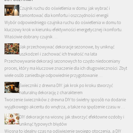
Czujnik ruchu do oświetlenia w domu: jak wybrać i
zamontować dla komfortu i oszczędności energii
Wybór odpowiedniego czujnika ruchu do oświetlenia w domu to
kluczowy krok w kierunku efektywności energetycznej i komfortu.
Właściwie dobrany czujnik …
Jak przechowywać dekoracje sezonowe, by uniknąć
uszkodzeń i zachować ich trwałość na lata
Przechowywanie dekoracji sezonowych to często niedoceniany
proces, który ma kluczowe znaczenie dla ich długowieczności. Zbyt
wiele osób zaniedbuje odpowiednie przygotowanie …
Świeczniki z drewna DIY: jak krok po kroku stworzyć
naturalną dekorację z charakterem
Tworzenie świeczników z drewna DIY to świetny sposób na dodanie
wyjątkowego akcentu do wnętrza, a także na spędzenie czasu w …
DIY dekoracje na wiosnę: jak stworzyć efektowne ozdoby i
uniknąć typowych błędów
Wiosna to idealny czas na odświeżenie swojego otoczenia, a DIY