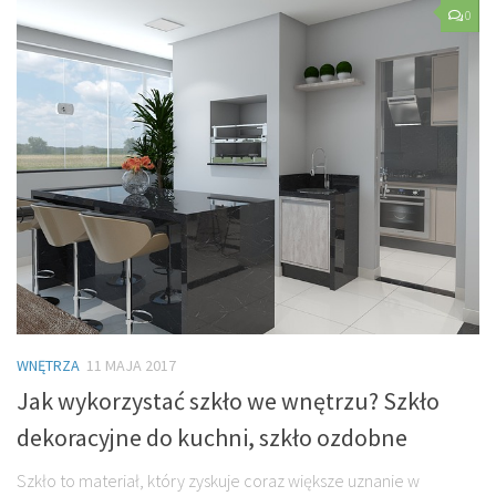
0
WNĘTRZA
11 MAJA 2017
Jak wykorzystać szkło we wnętrzu? Szkło
dekoracyjne do kuchni, szkło ozdobne
Szkło to materiał, który zyskuje coraz większe uznanie w