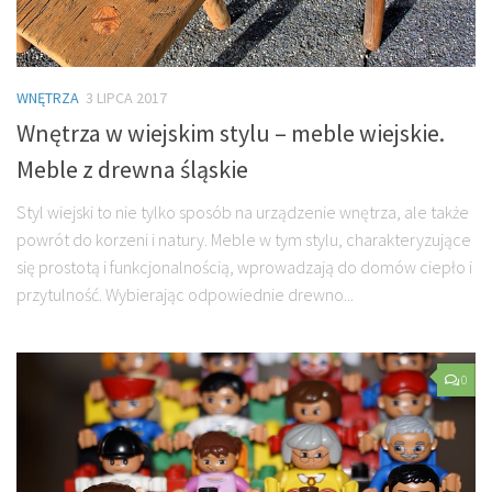
WNĘTRZA
3 LIPCA 2017
Wnętrza w wiejskim stylu – meble wiejskie.
Meble z drewna śląskie
Styl wiejski to nie tylko sposób na urządzenie wnętrza, ale także
powrót do korzeni i natury. Meble w tym stylu, charakteryzujące
się prostotą i funkcjonalnością, wprowadzają do domów ciepło i
przytulność. Wybierając odpowiednie drewno...
0