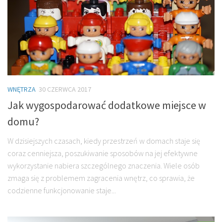
WNĘTRZA
30 CZERWCA 2017
Jak wygospodarować dodatkowe miejsce w
domu?
W dzisiejszych czasach, kiedy przestrzeń w domach staje się
coraz cenniejsza, poszukiwanie sposobów na jej efektywne
wykorzystanie nabiera szczególnego znaczenia. Wiele osób
zmaga się z problemem zagracenia wnętrz, co sprawia, że
codzienne funkcjonowanie staje...