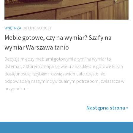
WNĘTRZA
28 LUTEGO 2017
Meble gotowe, czy na wymiar? Szafy na
wymiar Warszawa tanio
Decyzja między meblami gotowymi a tymi na wymiar to
dylemat, z którym zmaga się wielu z nas. Meble gotowe kuszą
dostępnością i szybkim rozwiązaniem, ale często nie
odpowiadają naszym indywidualnym potrzebom, zwłaszcza w
przypadku...
Następna strona »