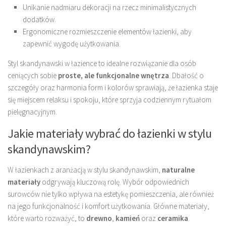
Unikanie nadmiaru dekoracji na rzecz minimalistycznych
dodatków.
Ergonomiczne rozmieszczenie elementów łazienki, aby
zapewnić wygodę użytkowania.
Styl skandynawski w łazience to idealne rozwiązanie dla osób
ceniących sobie
proste, ale funkcjonalne wnętrza
. Dbałość o
szczegóły oraz harmonia form i kolorów sprawiają, że łazienka staje
się miejscem relaksu i spokoju, które sprzyja codziennym rytuałom
pielęgnacyjnym.
Jakie materiały wybrać do łazienki w stylu
skandynawskim?
W łazienkach z aranżacją w stylu skandynawskim,
naturalne
materiały
odgrywają kluczową rolę. Wybór odpowiednich
surowców nie tylko wpływa na estetykę pomieszczenia, ale również
na jego funkcjonalność i komfort użytkowania. Główne materiały,
które warto rozważyć, to
drewno
,
kamień
oraz
ceramika
.