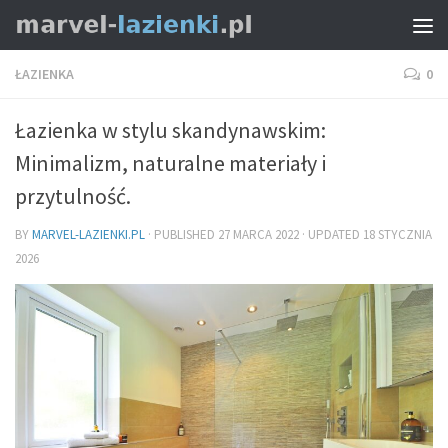
ŁAZIENKA
0
Łazienka w stylu skandynawskim:
Minimalizm, naturalne materiały i
przytulność.
BY
MARVEL-LAZIENKI.PL
· PUBLISHED
27 MARCA 2022
· UPDATED
18 STYCZNIA
2026