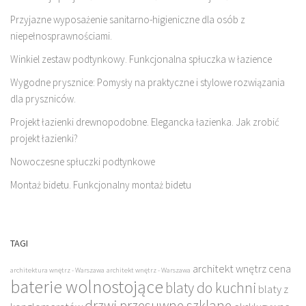
Przyjazne wyposażenie sanitarno-higieniczne dla osób z
niepełnosprawnościami.
Winkiel zestaw podtynkowy. Funkcjonalna spłuczka w łazience
Wygodne prysznice: Pomysły na praktyczne i stylowe rozwiązania
dla pryszniców.
Projekt łazienki drewnopodobne. Elegancka łazienka. Jak zrobić
projekt łazienki?
Nowoczesne spłuczki podtynkowe
Montaż bidetu. Funkcjonalny montaż bidetu
TAGI
architekt wnętrz cena
architektura wnętrz - Warszawa
architekt wnętrz - Warszawa
baterie wolnostojące
blaty do kuchni
blaty z
drzwi przesuwne szklane