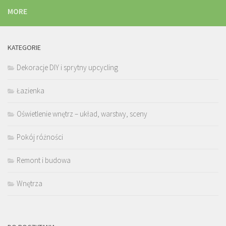
MORE
KATEGORIE
Dekoracje DIY i sprytny upcycling
Łazienka
Oświetlenie wnętrz – układ, warstwy, sceny
Pokój różności
Remont i budowa
Wnętrza