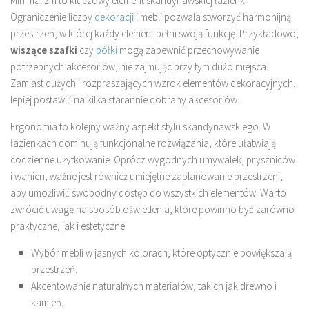
Minimalizm to kluczowy element skandynawskiej łazienki.
Ograniczenie liczby
dekoracji
i mebli pozwala stworzyć harmonijną
przestrzeń, w której każdy element pełni swoją funkcję. Przykładowo,
wiszące szafki
czy
półki
mogą zapewnić przechowywanie
potrzebnych akcesoriów, nie zajmując przy tym dużo miejsca.
Zamiast dużych i rozpraszających wzrok elementów dekoracyjnych,
lepiej postawić na kilka starannie dobrany akcesoriów.
Ergonomia to kolejny ważny aspekt stylu skandynawskiego. W
łazienkach dominują funkcjonalne rozwiązania, które ułatwiają
codzienne użytkowanie. Oprócz wygodnych umywalek, pryszniców
i wanien, ważne jest również umiejętne zaplanowanie przestrzeni,
aby umożliwić swobodny dostęp do wszystkich elementów. Warto
zwrócić uwagę na sposób oświetlenia, które powinno być zarówno
praktyczne, jak i estetyczne.
Wybór mebli w jasnych kolorach, które optycznie powiększają
przestrzeń.
Akcentowanie naturalnych materiałów, takich jak drewno i
kamień.