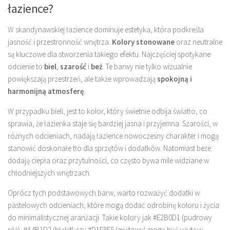
łazience?
W skandynawskiej łazience dominuje estetyka, która podkreśla
jasność i przestronność wnętrza.
Kolory stonowane
oraz neutralne
są kluczowe dla stworzenia takiego efektu. Najczęściej spotykane
odcienie to
biel
,
szarość
i
beż
. Te barwy nie tylko wizualnie
powiększają przestrzeń, ale także wprowadzają
spokojną i
harmonijną atmosferę
.
W przypadku bieli, jest to kolor, który świetnie odbija światło, co
sprawia, że łazienka staje się bardziej jasna i przyjemna. Szarości, w
różnych odcieniach, nadają łazience nowoczesny charakter i mogą
stanowić doskonałe tło dla sprzętów i dodatków. Natomiast beże
dodają ciepła oraz przytulności, co często bywa mile widziane w
chłodniejszych wnętrzach.
Oprócz tych podstawowych barw, warto rozważyć dodatki w
pastelowych odcieniach, które mogą dodać odrobinę koloru i życia
do minimalistycznej aranżacji. Takie kolory jak #E2B0D1 (pudrowy
róż), #A4B1D2 (błękit) czy #D1E8E5 (miętowy) mogą być użyte w