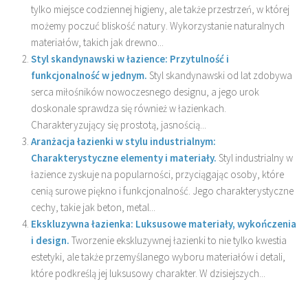
tylko miejsce codziennej higieny, ale także przestrzeń, w której
możemy poczuć bliskość natury. Wykorzystanie naturalnych
materiałów, takich jak drewno...
Styl skandynawski w łazience: Przytulność i
funkcjonalność w jednym.
Styl skandynawski od lat zdobywa
serca miłośników nowoczesnego designu, a jego urok
doskonale sprawdza się również w łazienkach.
Charakteryzujący się prostotą, jasnością...
Aranżacja łazienki w stylu industrialnym:
Charakterystyczne elementy i materiały.
Styl industrialny w
łazience zyskuje na popularności, przyciągając osoby, które
cenią surowe piękno i funkcjonalność. Jego charakterystyczne
cechy, takie jak beton, metal...
Ekskluzywna łazienka: Luksusowe materiały, wykończenia
i design.
Tworzenie ekskluzywnej łazienki to nie tylko kwestia
estetyki, ale także przemyślanego wyboru materiałów i detali,
które podkreślą jej luksusowy charakter. W dzisiejszych...