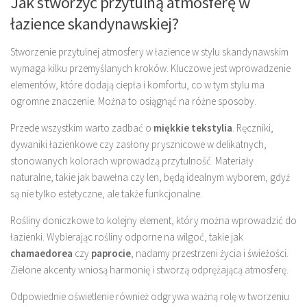
Jak stworzyć przytulną atmosferę w
łazience skandynawskiej?
Stworzenie przytulnej atmosfery w łazience w stylu skandynawskim
wymaga kilku przemyślanych kroków. Kluczowe jest wprowadzenie
elementów, które dodają ciepła i komfortu, co w tym stylu ma
ogromne znaczenie. Można to osiągnąć na różne sposoby.
Przede wszystkim warto zadbać o
miękkie tekstylia
. Ręczniki,
dywaniki łazienkowe czy zasłony prysznicowe w delikatnych,
stonowanych kolorach wprowadzą przytulność. Materiały
naturalne, takie jak bawełna czy len, będą idealnym wyborem, gdyż
są nie tylko estetyczne, ale także funkcjonalne.
Rośliny doniczkowe to kolejny element, który można wprowadzić do
łazienki. Wybierając rośliny odporne na wilgoć, takie jak
chamaedorea
czy
paprocie
, nadamy przestrzeni życia i świeżości.
Zielone akcenty wniosą harmonię i stworzą odprężającą atmosferę.
Odpowiednie oświetlenie również odgrywa ważną rolę w tworzeniu