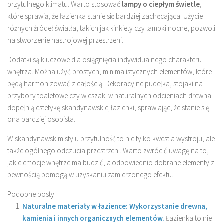
przytulnego klimatu. Warto stosować
lampy o ciepłym świetle
,
które sprawią, że łazienka stanie się bardziej zachęcająca. Użycie
różnych źródeł światła, takich jak kinkiety czy lampki nocne, pozwoli
na stworzenie nastrojowej przestrzeni.
Dodatki są kluczowe dla osiągnięcia indywidualnego charakteru
wnętrza. Można użyć prostych, minimalistycznych elementów, które
będą harmonizować z całością. Dekoracyjne pudełka, stojaki na
przybory toaletowe czy wieszaki w naturalnych odcieniach drewna
dopełnią estetykę skandynawskiej łazienki, sprawiając, że stanie się
ona bardziej osobista.
W skandynawskim stylu przytulność to nie tylko kwestia wystroju, ale
także ogólnego odczucia przestrzeni. Warto zwrócić uwagę na to,
jakie emocje wnętrze ma budzić, a odpowiednio dobrane elementy z
pewnością pomogą w uzyskaniu zamierzonego efektu.
Podobne posty:
Naturalne materiały w łazience: Wykorzystanie drewna,
kamienia i innych organicznych elementów.
Łazienka to nie