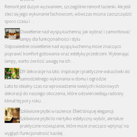
Remont jest dużym wyzwaniem, szczególnie remont łazienki. Ale jeśli
zleci się jego wykonanie fachowcom, wówczas można zaoszczędzić
sporo czasu i …
Oświetlenie nad wyspą kuchenną: jak wybrać i zamontować
lampy dla funkcjonalności i stylu
Odpowiednie oświetlenie nad wyspą kuchenną może znacząco
poprawić komfort gotowania oraz estetykę przestrzeni. Wybierając
lampy, warto zwrócić uwagę na ich …
DIY dekoracje na lato: inspiracje i praktyczne wskazówki do
samodzielnego wykonania w domu i ogrodzie
Lato to idealny czas na wprowadzenie świeżych i kolorowych
dekoracji do naszego otoczenia, które odzwierciedlają radosny
klimat tej pory roku. …
Szkliwione płytki w łazience: Efekt lśniącej elegancji.
Szkliwione płytki to nie tylko estetyczny wybór, ale także
praktyczne rozwiązanie, które może znacząco wpłynąć na
wygląd i funkcjonalność każdej …