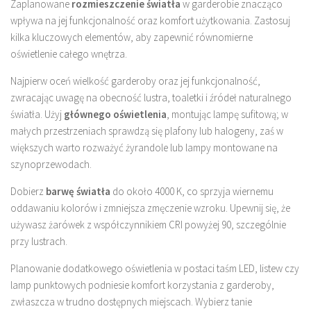
Zaplanowane
rozmieszczenie światła
w garderobie znacząco
wpływa na jej funkcjonalność oraz komfort użytkowania. Zastosuj
kilka kluczowych elementów, aby zapewnić równomierne
oświetlenie całego wnętrza.
Najpierw oceń wielkość garderoby oraz jej funkcjonalność,
zwracając uwagę na obecność lustra, toaletki i źródeł naturalnego
światła. Użyj
głównego oświetlenia
, montując lampę sufitową; w
małych przestrzeniach sprawdzą się plafony lub halogeny, zaś w
większych warto rozważyć żyrandole lub lampy montowane na
szynoprzewodach.
Dobierz
barwę światła
do około 4000 K, co sprzyja wiernemu
oddawaniu kolorów i zmniejsza zmęczenie wzroku. Upewnij się, że
używasz żarówek z współczynnikiem CRI powyżej 90, szczególnie
przy lustrach.
Planowanie dodatkowego oświetlenia w postaci taśm LED, listew czy
lamp punktowych podniesie komfort korzystania z garderoby,
zwłaszcza w trudno dostępnych miejscach. Wybierz tanie