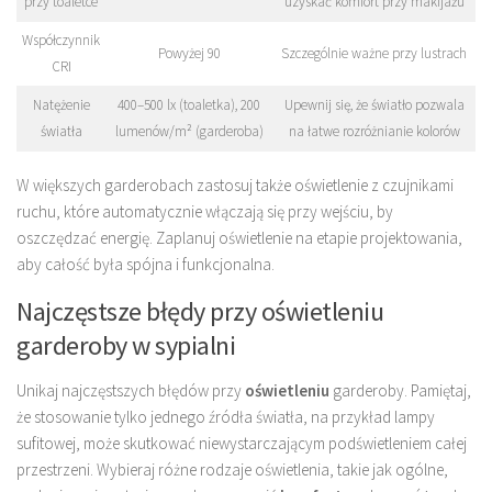
przy toaletce
uzyskać komfort przy makijażu
Współczynnik
Powyżej 90
Szczególnie ważne przy lustrach
CRI
Natężenie
400–500 lx (toaletka), 200
Upewnij się, że światło pozwala
światła
lumenów/m² (garderoba)
na łatwe rozróżnianie kolorów
W większych garderobach zastosuj także oświetlenie z czujnikami
ruchu, które automatycznie włączają się przy wejściu, by
oszczędzać energię. Zaplanuj oświetlenie na etapie projektowania,
aby całość była spójna i funkcjonalna.
Najczęstsze błędy przy oświetleniu
garderoby w sypialni
Unikaj najczęstszych błędów przy
oświetleniu
garderoby. Pamiętaj,
że stosowanie tylko jednego źródła światła, na przykład lampy
sufitowej, może skutkować niewystarczającym podświetleniem całej
przestrzeni. Wybieraj różne rodzaje oświetlenia, takie jak ogólne,