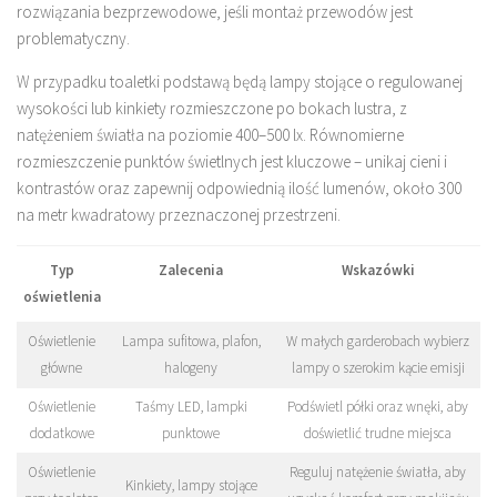
rozwiązania bezprzewodowe, jeśli montaż przewodów jest
problematyczny.
W przypadku toaletki podstawą będą lampy stojące o regulowanej
wysokości lub kinkiety rozmieszczone po bokach lustra, z
natężeniem światła na poziomie 400–500 lx. Równomierne
rozmieszczenie punktów świetlnych jest kluczowe – unikaj cieni i
kontrastów oraz zapewnij odpowiednią ilość lumenów, około 300
na metr kwadratowy przeznaczonej przestrzeni.
Typ
Zalecenia
Wskazówki
oświetlenia
Oświetlenie
Lampa sufitowa, plafon,
W małych garderobach wybierz
główne
halogeny
lampy o szerokim kącie emisji
Oświetlenie
Taśmy LED, lampki
Podświetl półki oraz wnęki, aby
dodatkowe
punktowe
doświetlić trudne miejsca
Oświetlenie
Reguluj natężenie światła, aby
Kinkiety, lampy stojące