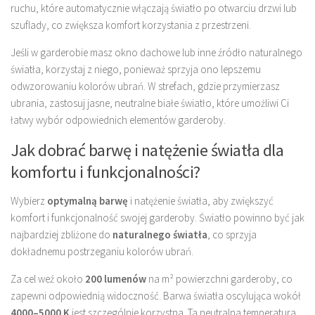
ruchu, które automatycznie włączają światło po otwarciu drzwi lub
szuflady, co zwiększa komfort korzystania z przestrzeni.
Jeśli w garderobie masz okno dachowe lub inne źródło naturalnego
światła, korzystaj z niego, ponieważ sprzyja ono lepszemu
odwzorowaniu kolorów ubrań. W strefach, gdzie przymierzasz
ubrania, zastosuj jasne, neutralne białe światło, które umożliwi Ci
łatwy wybór odpowiednich elementów garderoby.
Jak dobrać barwę i natężenie światła dla
komfortu i funkcjonalności?
Wybierz
optymalną barwę
i natężenie światła, aby zwiększyć
komfort i funkcjonalność swojej garderoby. Światło powinno być jak
najbardziej zbliżone do
naturalnego światła
, co sprzyja
dokładnemu postrzeganiu kolorów ubrań.
Za cel weź około
200 lumenów
na m² powierzchni garderoby, co
zapewni odpowiednią widoczność. Barwa światła oscylująca wokół
4000–5000 K
jest szczególnie korzystna. Ta neutralna temperatura