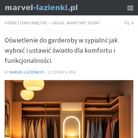
OŚWIETLENIE WNĘTRZ – UKŁAD, WARSTWY, SCENY
0
Oświetlenie do garderoby w sypialni: jak
wybrać i ustawić światło dla komfortu i
funkcjonalności
BY
MARVEL-LAZIENKI.PL
·
1 CZERWCA 2026