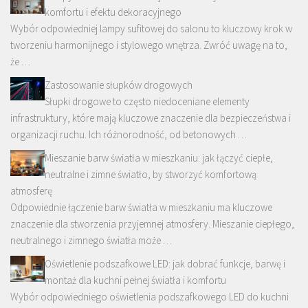
komfortu i efektu dekoracyjnego
Wybór odpowiedniej lampy sufitowej do salonu to kluczowy krok w
tworzeniu harmonijnego i stylowego wnętrza. Zwróć uwagę na to,
że …
Zastosowanie słupków drogowych
Słupki drogowe to często niedoceniane elementy
infrastruktury, które mają kluczowe znaczenie dla bezpieczeństwa i
organizacji ruchu. Ich różnorodność, od betonowych …
Mieszanie barw światła w mieszkaniu: jak łączyć ciepłe,
neutralne i zimne światło, by stworzyć komfortową
atmosferę
Odpowiednie łączenie barw światła w mieszkaniu ma kluczowe
znaczenie dla stworzenia przyjemnej atmosfery. Mieszanie ciepłego,
neutralnego i zimnego światła może …
Oświetlenie podszafkowe LED: jak dobrać funkcje, barwę i
montaż dla kuchni pełnej światła i komfortu
Wybór odpowiedniego oświetlenia podszafkowego LED do kuchni