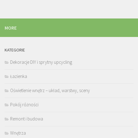
MORE
KATEGORIE
Dekoracje DIY i sprytny upcycling
Łazienka
Oświetlenie wnętrz – układ, warstwy, sceny
Pokój różności
Remont i budowa
Wnętrza