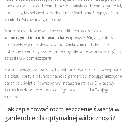
barwowa wspiera codzienne funkcje i ułatwia codzienne czynności,
podczas gdy zbyt ciepłe czy zbyt zimne światło może wpływać na
komfort użytkowania garderoby.
Warto zainwestować w lampy charakteryzujące się wysokim
współczynnikiem oddawania barw
(powyżej
90
), aby kolory
ubrań były wiernie odwzorowane. Dzięki temu nie tylko lepiej
dobierzesz elementy swojej garderoby, ale także poprawisz ogólną
atmosferę w pomieszczeniu.
Podsumowując, zadbaj o to, by wybrane oświetlenie było wygodne
dla oczu i sprzyjało funkcjonalności garderoby, stosując niezbędne
parametry światła. Pewne barwy i natężenia wskażą Ci właściwy
kierunek w doborze odpowiedniego oświetlenia dla Twojego
wnętrza.
Jak zaplanować rozmieszczenie światła w
garderobie dla optymalnej widoczności?