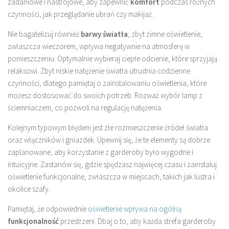
zadaniowe i nastrojowe, aby zapewnić
komfort
podczas różnych
czynności, jak przeglądanie ubrań czy makijaż.
Nie bagatelizuj również
barwy światła
; zbyt zimne oświetlenie,
zwłaszcza wieczorem, wpływa negatywnie na atmosferę w
pomieszczeniu. Optymalnie wybieraj ciepłe odcienie, które sprzyjają
relaksowi. Zbyt niskie natężenie światła utrudnia codzienne
czynności, dlatego pamiętaj o zainstalowaniu oświetlenia, które
możesz dostosować do swoich potrzeb. Rozważ wybór lamp z
ściemniaczem, co pozwoli na regulację natężenia.
Kolejnym typowym błędem jest złe rozmieszczenie źródeł światła
oraz włączników i gniazdek. Upewnij się, że te elementy są dobrze
zaplanowane, aby korzystanie z garderoby było wygodne i
intuicyjne. Zastanów się, gdzie spędzasz najwięcej czasu i zainstaluj
oświetlenie funkcjonalne, zwłaszcza w miejscach, takich jak lustra i
okolice szafy.
Pamiętaj, że odpowiednie
oświetlenie wpływa na ogólną
funkcjonalność
przestrzeni. Dbaj o to, aby każda strefa garderoby