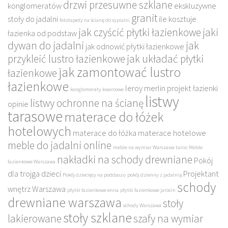
drzwi przesuwne szklane
konglomeratów
ekskluzywne
granit
stoły do jadalni
ile kosztuje
fototapety na ścianę do sypialni
jak czyścić płytki łazienkowe
jaki
łazienka od podstaw
dywan do jadalni
jak
jak odnowić płytki łazienkowe
przykleić lustro łazienkowe
jak układać płytki
jak zamontować lustro
łazienkowe
łazienkowe
leroy merlin projekt łazienki
konglomeraty kwarcowe
listwy
listwy ochronne na ścianę
opinie
tarasowe
materace do łóżek
hotelowych
materace do łóżka
materace hotelowe
meble do jadalni online
meble na wymiar Warszawa tanio
Meble
nakładki na schody drewniane
Pokój
łazienkowe Warszawa
dla trojga dzieci
Projektant
Pokój dziecięcy na poddaszu
pokój dzienny z jadalnią
schody
wnętrz Warszawa
płytki łazienkowe enna
płytki łazienkowe jarocin
drewniane warszawa
stoły
schody Warszawa
stoły szklane
lakierowane
szafy na wymiar