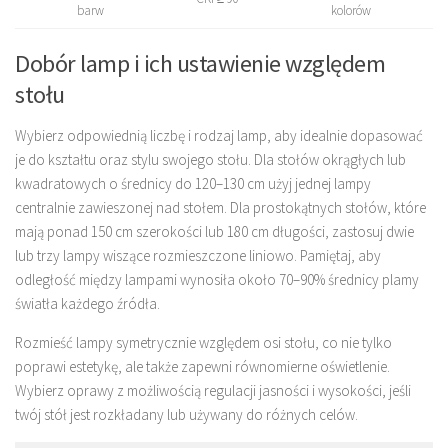
barw
kolorów
Dobór lamp i ich ustawienie względem
stołu
Wybierz odpowiednią liczbę i rodzaj lamp, aby idealnie dopasować
je do kształtu oraz stylu swojego stołu. Dla stołów okrągłych lub
kwadratowych o średnicy do 120–130 cm użyj jednej lampy
centralnie zawieszonej nad stołem. Dla prostokątnych stołów, które
mają ponad 150 cm szerokości lub 180 cm długości, zastosuj dwie
lub trzy lampy wiszące rozmieszczone liniowo. Pamiętaj, aby
odległość między lampami wynosiła około 70–90% średnicy plamy
światła każdego źródła.
Rozmieść lampy symetrycznie względem osi stołu, co nie tylko
poprawi estetykę, ale także zapewni równomierne oświetlenie.
Wybierz oprawy z możliwością regulacji jasności i wysokości, jeśli
twój stół jest rozkładany lub używany do różnych celów.