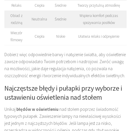
Relaks
Ciepła
Średnie
Tworzy przytulną atmosferę
Obiad z
Wspiera komfort podczas
Neutralna
Średnie
rodziną
spożywania posiłków
Wieczór
Ciepła
Niskie
Ułatwia relaks i odprężenie
filmowy
Dobierz więc odpowiednie barwy i natężenie światła, aby oświetlenie
zawsze odpowiadało Twoim potrzebom i nastrojowi. Zwróć uwagę
na możliwości, jakie daje regulacja natężenia, co pozwala na
oszczędność energii i tworzenie indywidualnych efektów świetlnych.
Najczęstsze błędy i pułapki przy wyborze i
ustawieniu oświetlenia nad stołem
Unikaj
błędów w oświetleniu
nad stołem poprzez świadomość
typowych pułapek. Zawieszenie lampy na niewłaściwej wysokości
jest jednym z najczęstszych błędów. Jeśli lampa jest za nisko,
przeszkadza w widoczności i oślepia, podczas gdy zbyt wysokie