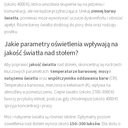
(około 4000 K), która umożliwia skupienie się na jedzeniu i
komunikacji, ale nie będzie przytłaczająca. Unikaj
zimnej barwy
światła
, ponieważ może wywoływać uczucie dyskomfortu i obniżać
apetyt. Różne barwy światła dostosuj do pory dnia oraz rodzaju
posiłku.
Jakie parametry oświetlenia wpływają na
jakość światła nad stołem?
Aby poprawić
jakość światła
nad stołem, skoncentruj się na trzech
kluczowych parametrach:
temperaturze barwowej
,
mocy i
natężeniu światła
oraz
współczynniku oddawania barw
(CRI).
Temperatura barwowa, mierzona w kelwinach (K), wpływa na
atmosferę w pomieszczeniu. Ciepłe światło (około 2700–3000 K)
tworzy przytulny klimat, podczas gdy chłodniejsze (około 4000 K)
sprzyja koncentracji i pracy.
Moc i natężenie światła są również istotne. Optymalny poziom
oświetlenia nad stołem wynosi około
150–300 luksów
. Dla stołu o