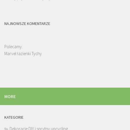
NAJNOWSZE KOMENTARZE
Polecamy:
Marvel łazienki Tychy
MORE
KATEGORIE
Dekoracje DIY i sprytny upcycling