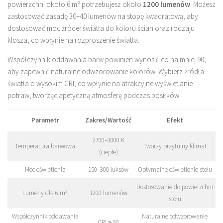
powierzchni około 6 m² potrzebujesz około
1200 lumenów
. Możesz
zastosować zasadę 30–40 lumenów na stopę kwadratową, aby
dostosować moc źródeł światła do koloru ścian oraz rodzaju
klosza, co wpłynie na rozproszenie światła.
Współczynnik oddawania barw powinien wynosić co najmniej 90,
aby zapewnić naturalne odwzorowanie kolorów. Wybierz źródła
światła o wysokim CRI, co wpłynie na atrakcyjne wyświetlanie
potraw, tworząc apetyczną atmosferę podczas posiłków.
Parametr
Zakres/Wartość
Efekt
2700–3000 K
Temperatura barwowa
Tworzy przytulny klimat
(ciepłe)
Moc oświetlenia
150–300 luksów
Optymalne oświetlenie stołu
Dostosowanie do powierzchni
Lumeny dla 6 m²
1200 lumenów
stołu
Współczynnik oddawania
Naturalne odwzorowanie
CRI ≥ 90