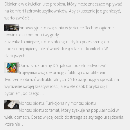
Olśnienie w oświetleniu to problem, który może znacząco wpływać
na komfort i zdrowie użytkowników. Aby skutecznie je ograniczyć,
warto zwrócić …
Innowacyjne rozwiązania w łazience: Technologiczne
nowinki dla komfortu i wygody.
Łazienka to miejsce, które stało się nie tylko przestrzenią do
codziennej higieny, ale również strefą relaksu i komfortu. W
dzisiejszych …
Obraz strukturalny DIY: jak samodzielnie stworzyć
trójwymiarową dekorację z fakturą i charakterem
Tworzenie obrazów strukturalnych DIY to pasjonujący sposób na
wyrażenie swojej kreatywności, ale wiele osób boryka się z
pytaniem, od czego …
Montaż bidetu. Funkcjonalny montaż bidetu
Montaż bidetu to temat, który zyskuje na popularności w
wielu domach. Coraz więcej osób dostrzega zalety tego urządzenia,
które nie …