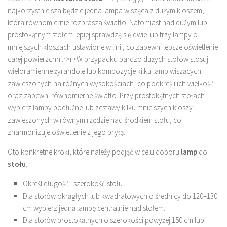
najkorzystniejsza będzie jedna lampa wisząca z dużym kloszem,
która równomiernie rozprasza światło. Natomiast nad dużym lub
prostokątnym stołem lepiej sprawdzą się dwie lub trzy lampy o
mniejszych kloszach ustawione w linii, co zapewni lepsze oświetlenie
całej powierzchni.
r>
r>W przypadku bardzo dużych stołów stosuj
wieloramienne żyrandole lub kompozycje kilku lamp wiszących
zawieszonych na różnych wysokościach, co podkreśli ich wielkość
oraz zapewni równomierne światło. Przy prostokątnych stołach
wybierz lampy podłużne lub zestawy kilku mniejszych kloszy
zawieszonych w równym rzędzie nad środkiem stołu, co
zharmonizuje oświetlenie z jego bryłą.
Oto konkretne kroki, które należy podjąć w celu doboru
lamp
do
stołu
:
Określ długość i szerokość stołu.
Dla stołów okrągłych lub kwadratowych o średnicy do 120–130
cm wybierz jedną lampę centralnie nad stołem.
Dla stołów prostokątnych o szerokości powyżej 150 cm lub