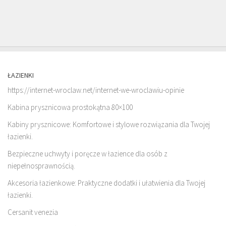
ŁAZIENKI
https://internet-wroclaw.net/internet-we-wroclawiu-opinie
Kabina prysznicowa prostokątna 80×100
Kabiny prysznicowe: Komfortowe i stylowe rozwiązania dla Twojej
łazienki.
Bezpieczne uchwyty i poręcze w łazience dla osób z
niepełnosprawnością.
Akcesoria łazienkowe: Praktyczne dodatki i ułatwienia dla Twojej
łazienki.
Cersanit venezia