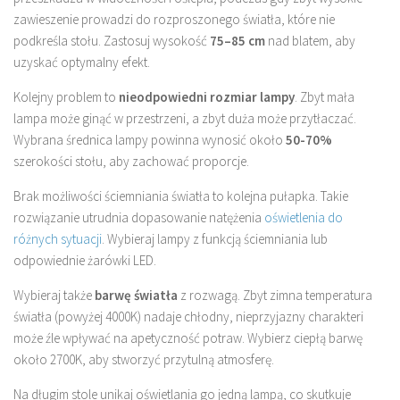
zawieszenie prowadzi do rozproszonego światła, które nie
podkreśla stołu. Zastosuj wysokość
75–85 cm
nad blatem, aby
uzyskać optymalny efekt.
Kolejny problem to
nieodpowiedni rozmiar lampy
. Zbyt mała
lampa może ginąć w przestrzeni, a zbyt duża może przytłaczać.
Wybrana średnica lampy powinna wynosić około
50-70%
szerokości stołu, aby zachować proporcje.
Brak możliwości ściemniania światła to kolejna pułapka. Takie
rozwiązanie utrudnia dopasowanie natężenia
oświetlenia do
różnych sytuacji
. Wybieraj lampy z funkcją ściemniania lub
odpowiednie żarówki LED.
Wybieraj także
barwę światła
z rozwagą. Zbyt zimna temperatura
światła (powyżej 4000K) nadaje chłodny, nieprzyjazny charakteri
może źle wpływać na apetyczność potraw. Wybierz ciepłą barwę
około 2700K, aby stworzyć przytulną atmosferę.
Na długim stole unikaj oświetlania go jedną lampą, co skutkuje