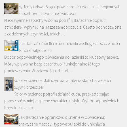
Systemy odświeżające powietrze: Usuwanie nieprzyjemnych
zapachów i utrzymanie świeżości.
Nieprzyjemne zapachy w domu potrafią skutecznie popsuć
atmosferę i wpłynąć na nasze samopoczucie. Często pochodzą one
z codziennych czynności, takich …
Jak dobrać oświetlenie do łazienki według klas szczelności
IP i stref wilgotności
Dobór odpowiedniego oświetlenia do łazienki to kluczowy aspekt,
który wpływa na bezpieczeństwo i funkcjonalność tego
pomieszczenia. W zależności od stref …
Kolor w łazience: Jak użyć barw, aby dodać charakteru i
ożywić przestrzeń.
Kolor w łazience potrafi zdziałać cuda, przekształcając
przestrzeń w miejsce pełne charakteru i stylu. Wybór odpowiednich
barw to klucz do …
Jak skutecznie ograniczyć olśnienie w oświetleniu:
praktyczne metody i typowe pułapki do uniknięcia