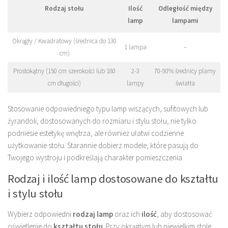
Rodzaj stołu
Ilość
Odległość między
lamp
lampami
Okrągły / Kwadratowy (średnica do 130
1 lampa
–
cm)
Prostokątny (150 cm szerokości lub 180
2-3
70-90% średnicy plamy
cm długości)
lampy
światła
Stosowanie odpowiedniego typu lamp wiszących, sufitowych lub
żyrandoli, dostosowanych do rozmiaru i stylu stołu, nie tylko
podniesie estetykę wnętrza, ale również ułatwi codzienne
użytkowanie stołu. Starannie dobierz modele, które pasują do
Twojego wystroju i podkreślają charakter pomieszczenia.
Rodzaj i ilość lamp dostosowane do kształtu
i stylu stołu
Wybierz odpowiedni
rodzaj lamp
oraz ich
ilość
, aby dostosować
oświetlenie do
kształtu stołu
. Przy okrągłym lub niewielkim stole