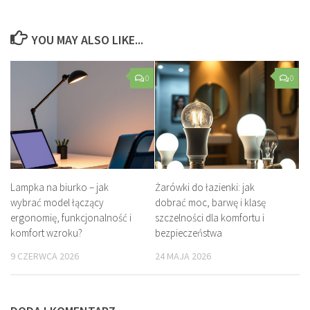
YOU MAY ALSO LIKE...
0
0
Lampka na biurko – jak
Żarówki do łazienki: jak
wybrać model łączący
dobrać moc, barwę i klasę
ergonomię, funkcjonalność i
szczelności dla komfortu i
komfort wzroku?
bezpieczeństwa
9 CZERWCA 2026
24 MAJA 2026