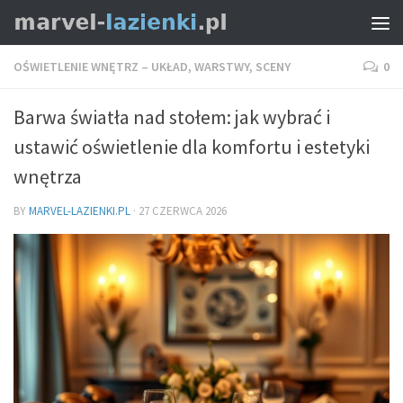
OŚWIETLENIE WNĘTRZ – UKŁAD, WARSTWY, SCENY
0
Barwa światła nad stołem: jak wybrać i
ustawić oświetlenie dla komfortu i estetyki
wnętrza
BY
MARVEL-LAZIENKI.PL
·
27 CZERWCA 2026