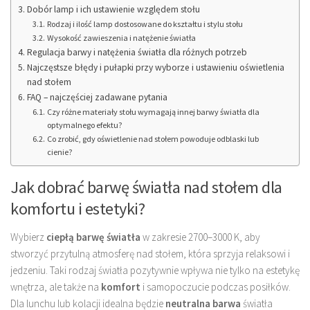
Dobór lamp i ich ustawienie względem stołu
Rodzaj i ilość lamp dostosowane do kształtu i stylu stołu
Wysokość zawieszenia i natężenie światła
Regulacja barwy i natężenia światła dla różnych potrzeb
Najczęstsze błędy i pułapki przy wyborze i ustawieniu oświetlenia
nad stołem
FAQ – najczęściej zadawane pytania
Czy różne materiały stołu wymagają innej barwy światła dla
optymalnego efektu?
Co zrobić, gdy oświetlenie nad stołem powoduje odblaski lub
cienie?
Jak dobrać barwę światła nad stołem dla
komfortu i estetyki?
Wybierz
ciepłą barwę światła
w zakresie 2700–3000 K, aby
stworzyć przytulną atmosferę nad stołem, która sprzyja relaksowi i
jedzeniu. Taki rodzaj światła pozytywnie wpływa nie tylko na estetykę
wnętrza, ale także na
komfort
i samopoczucie podczas posiłków.
Dla lunchu lub kolacji idealna będzie
neutralna barwa
światła