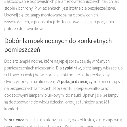
Zastosowanie odpowiednich parametrów technicznych, takich jak
stopień ochrony IP w łazienkach, jest istotne dla bezpieczeństwa.
Upewnij się, że lampy montowane są na odpowiednich
wysokościach, a po instalacji dostosuj oświetlenie do pory dnia i
potrzeb domowników.
Dobór lampek nocnych do konkretnych
pomieszczeń
Dobierz lampki nocne, które najlepiej sprawdzą się w różnych
pomieszczeniach mieszkania. Dla
sypialni
wybierz lampy wiszące lub
sufitowe o ciepłej barwie oraz lampki nocne blisko łóżka, aby
stworzyć przytulną atmosferę. W
pokoju dziecięcym
skoncentruj się
na bezpiecznych lampkach, które emitują ciepłe światło oraz
dodatkowymi lampami biurkowymi do nauki. Upewnij się, że lampy
są dostosowane do wieku dziecka, oferując funkcjonalność i
komfort.
W
łazience
zainstaluj plafony i kinkiety wokół lustra, które zapewnią
równomierne oświetlenie bez cieni. Wybierz oprawy z wysoką klasą