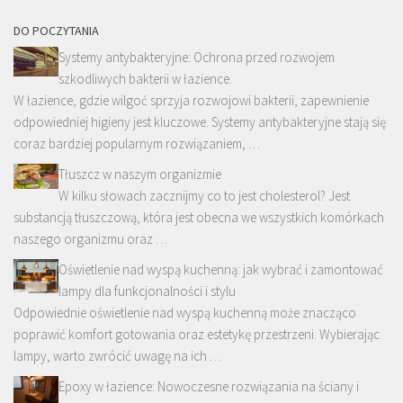
DO POCZYTANIA
Systemy antybakteryjne: Ochrona przed rozwojem
szkodliwych bakterii w łazience.
W łazience, gdzie wilgoć sprzyja rozwojowi bakterii, zapewnienie
odpowiedniej higieny jest kluczowe. Systemy antybakteryjne stają się
coraz bardziej popularnym rozwiązaniem, …
Tłuszcz w naszym organizmie
W kilku słowach zacznijmy co to jest cholesterol? Jest
substancją tłuszczową, która jest obecna we wszystkich komórkach
naszego organizmu oraz …
Oświetlenie nad wyspą kuchenną: jak wybrać i zamontować
lampy dla funkcjonalności i stylu
Odpowiednie oświetlenie nad wyspą kuchenną może znacząco
poprawić komfort gotowania oraz estetykę przestrzeni. Wybierając
lampy, warto zwrócić uwagę na ich …
Epoxy w łazience: Nowoczesne rozwiązania na ściany i