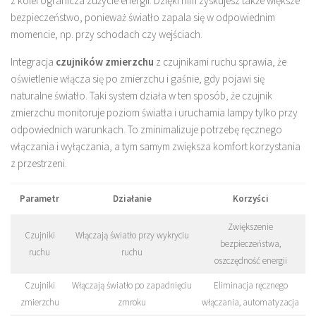
z kolei ogranicza zużycie energii. Dzięki nim zyskujesz także większe
bezpieczeństwo, ponieważ światło zapala się w odpowiednim
momencie, np. przy schodach czy wejściach.
Integracja
czujników zmierzchu
z czujnikami ruchu sprawia, że
oświetlenie włącza się po zmierzchu i gaśnie, gdy pojawi się
naturalne światło. Taki system działa w ten sposób, że czujnik
zmierzchu monitoruje poziom światła i uruchamia lampy tylko przy
odpowiednich warunkach. To zminimalizuje potrzebę ręcznego
włączania i wyłączania, a tym samym zwiększa komfort korzystania
z przestrzeni.
Parametr
Działanie
Korzyści
Zwiększenie
Czujniki
Włączają światło przy wykryciu
bezpieczeństwa,
ruchu
ruchu
oszczędność energii
Czujniki
Włączają światło po zapadnięciu
Eliminacja ręcznego
zmierzchu
zmroku
włączania, automatyzacja