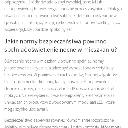
odpoczynku. Źródła światła o zbyt wysokiej jasności lub
nieodpowiedniej barwie mogą zaburzać proces zasypiania. Dlatego
oświetlenie nocne powinno być subtelne, delikatne i ustawione w
sposób minimalizujący emisję niekorzystnych tonów świetlnych, co
wspiera głębszy i bardziej spokojny sen.
Jakie normy bezpieczeństwa powinno
spełniać oświetlenie nocne w mieszkaniu?
Oświetlenie nocne w mieszkaniu powinno spełniać normy
jakościowe i elektryczne, a także być wyposażone w certyfikaty
bezpieczeństwa. W pomieszczeniach o podwyższonej wilgotności,
takich jak łazienka i kuchnia, lampy muszą mieć odpowiednie
stopnie ochrony, np. klasy szczelności IP dostosowane do stref
mokrych. Należy wybierać trwałe komponenty elektryczne oraz
unikać tanich produktów z wbudowanymi modułami LED, które
mogą szybko ulec awarii.
Bezpieczeństwo zapewnia również równomiernie rozproszone
światło, eliminujące ciemne zakamarki i ostre kontrasty, które mogą