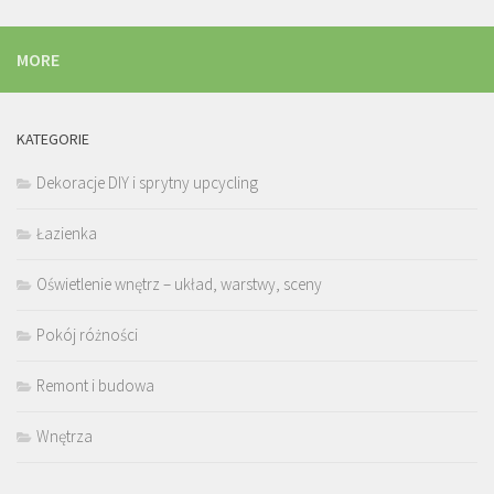
MORE
KATEGORIE
Dekoracje DIY i sprytny upcycling
Łazienka
Oświetlenie wnętrz – układ, warstwy, sceny
Pokój różności
Remont i budowa
Wnętrza