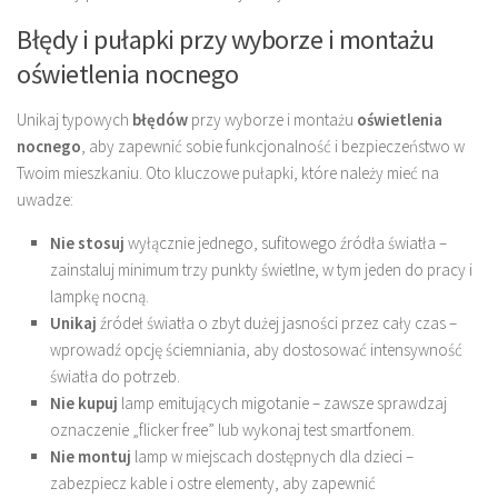
Błędy i pułapki przy wyborze i montażu
oświetlenia nocnego
Unikaj typowych
błędów
przy wyborze i montażu
oświetlenia
nocnego
, aby zapewnić sobie funkcjonalność i bezpieczeństwo w
Twoim mieszkaniu. Oto kluczowe pułapki, które należy mieć na
uwadze:
Nie stosuj
wyłącznie jednego, sufitowego źródła światła –
zainstaluj minimum trzy punkty świetlne, w tym jeden do pracy i
lampkę nocną.
Unikaj
źródeł światła o zbyt dużej jasności przez cały czas –
wprowadź opcję ściemniania, aby dostosować intensywność
światła do potrzeb.
Nie kupuj
lamp emitujących migotanie – zawsze sprawdzaj
oznaczenie „flicker free” lub wykonaj test smartfonem.
Nie montuj
lamp w miejscach dostępnych dla dzieci –
zabezpiecz kable i ostre elementy, aby zapewnić