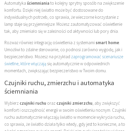
Automatyka
ściemniania
to kolejny sprytny sposób na zwiększenie
komfortu. Dzięki niej światło może być dostosowane do
indywidualnych potrzeb, co sprawia, że wieczorne korzystanie z
lamp staje się przyjemniejsze. Możesz zautomatyzować oświetlenie
tak, aby zmieniało się w zależności od aktywności lub pory dnia.
Rozważ również integrację oświetlenia z systemami
smart home
.
Umożliwi to zdalne sterowanie, co podnosi zarówno wygodę, jak i
bezpieczeństwo. Możesz na przykład
zaprogramować scenariusze
świetlne, które włączają
się automatycznie w odpowiednich
momentach, zwiększając bezpieczeństwo w Twoim domu.
Czujniki ruchu, zmierzchu i automatyka
ściemniania
Wybierz
czujniki ruchu
oraz
czujniki zmierzchu
, aby zwiększyć
komfort i oszczędność energii w swoim oświetleniu nocnym. Czujniki
ruchu automatycznie włączają światło w momencie wykrycia ruchu,
co sprawia, że światło działa tylko wtedy, gdy jest to konieczne, a to