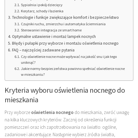
Sypialnia i pokój dziecięcy
Korytarz, schody i łazienka
Technologie i funkcje zwiększające komfort i bezpieczeństwo
Czujniki ruchu, zmierzchu i automatyka ściemniania
Sterowanie i integracja ze smart home
Optymalne ustawienie i montaż lampek nocnych
Błędy i pułapki przy wyborze i montażu oświetlenia nocnego
FAQ – najczęściej zadawane pytania
Czy oświetlenie nocne może wpływać na jakość snu i jak tego
uniknąć?
Jakie normy bezpieczeństwa powinno spełniać oświetlenie nocne
w mieszkaniu?
Kryteria wyboru oświetlenia nocnego do
mieszkania
Przy wyborze
oświetlenia nocnego
do mieszkania, zwróć uwagę
na kilka kluczowych kryteriów. Zacznij od określenia funkcji
pomieszczeń oraz ich zapotrzebowania na światło: ogólne,
zadaniowe i akcentujące. Następnie wybierz źródła światła,