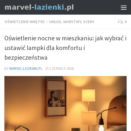
OŚWIETLENIE WNĘTRZ – UKŁAD, WARSTWY, SCENY
0
Oświetlenie nocne w mieszkaniu: jak wybrać i
ustawić lampki dla komfortu i
bezpieczeństwa
BY
MARVEL-LAZIENKI.PL
·
15 CZERWCA 2026