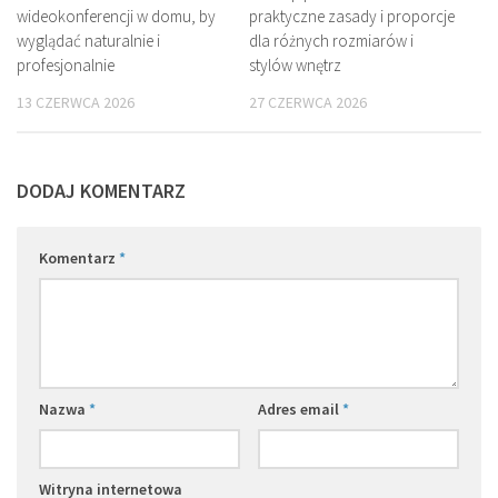
wideokonferencji w domu, by
praktyczne zasady i proporcje
wyglądać naturalnie i
dla różnych rozmiarów i
profesjonalnie
stylów wnętrz
13 CZERWCA 2026
27 CZERWCA 2026
DODAJ KOMENTARZ
Komentarz
*
Nazwa
*
Adres email
*
Witryna internetowa