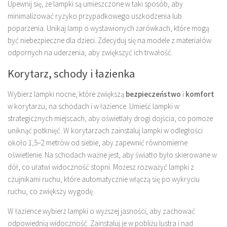
Upewnij się, że lampki są umieszczone w taki sposób, aby
minimalizować ryzyko przypadkowego uszkodzenia lub
poparzenia. Unikaj lamp o wystawionych żarówkach, które mogą
być niebezpieczne dla dzieci. Zdecyduj się na modele z materiałów
odpornych na uderzenia, aby zwiększyć ich trwałość.
Korytarz, schody i łazienka
Wybierz lampki nocne, które zwiększą
bezpieczeństwo
i
komfort
w korytarzu, na schodach i w łazience. Umieść lampki w
strategicznych miejscach, aby oświetlały drogi dojścia, co pomoże
uniknąć potknięć. W korytarzach zainstaluj lampki w odległości
około 1,5–2 metrów od siebie, aby zapewnić równomierne
oświetlenie. Na schodach ważne jest, aby światło było skierowane w
dół, co ułatwi widoczność stopni. Możesz rozważyć lampki z
czujnikami ruchu, które automatycznie włączą się po wykryciu
ruchu, co zwiększy wygodę.
W łazience wybierz lampki o wyższej jasności, aby zachować
odpowiednią widoczność. Zainstaluj je w pobliżu lustra i nad