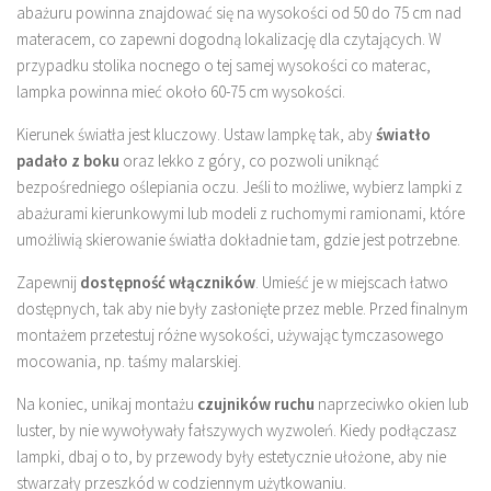
abażuru powinna znajdować się na wysokości od 50 do 75 cm nad
materacem, co zapewni dogodną lokalizację dla czytających. W
przypadku stolika nocnego o tej samej wysokości co materac,
lampka powinna mieć około 60-75 cm wysokości.
Kierunek światła jest kluczowy. Ustaw lampkę tak, aby
światło
padało z boku
oraz lekko z góry, co pozwoli uniknąć
bezpośredniego oślepiania oczu. Jeśli to możliwe, wybierz lampki z
abażurami kierunkowymi lub modeli z ruchomymi ramionami, które
umożliwią skierowanie światła dokładnie tam, gdzie jest potrzebne.
Zapewnij
dostępność włączników
. Umieść je w miejscach łatwo
dostępnych, tak aby nie były zasłonięte przez meble. Przed finalnym
montażem przetestuj różne wysokości, używając tymczasowego
mocowania, np. taśmy malarskiej.
Na koniec, unikaj montażu
czujników ruchu
naprzeciwko okien lub
luster, by nie wywoływały fałszywych wyzwoleń. Kiedy podłączasz
lampki, dbaj o to, by przewody były estetycznie ułożone, aby nie
stwarzały przeszkód w codziennym użytkowaniu.