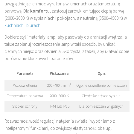
uwzględniając ich moc wyrażoną w lumenach oraz temperaturę
barwową. Dla
komfortu
, zastosuj żarówki emitujące ciepłą barwę
(2000–3000 K) w sypialniach i pokojach, a neutralną (3500–4500 K) w
kuchniach i biurach
.
Dobierz styl i materiały lamp, aby pasowały do aranżacji wnętrza, a
także zaplanuj rozmieszczenie lamp w taki sposób, by unikać
ciemnych miejsc oraz olśnienia. Skorzystaj z tabeli, aby ułatwić sobie
porównanie kluczowych parametrów:
Parametr
Wskazania
Opis
Moc oświetlenia
200–400 lm/m²
Ogólne oświetlenie pomieszczeń
Temperatura barwowa
2000–3000 K
Ciepłe światło do sypialni
Stopień ochrony
IP44 lub IP65
Dla pomieszczeń wilgotnych
Rozważ możliwość regulacji natężenia światła i wybór lamp z
inteligentnymi funkcjami, co zwiększy elastyczność obsługi.