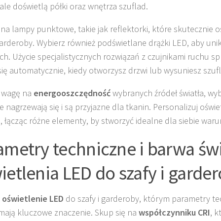
le doświetlą półki oraz wnętrza szuflad.
na lampy punktowe, takie jak reflektorki, które skutecznie o
garderoby. Wybierz również podświetlane drążki LED, aby unik
ch. Użycie specjalistycznych rozwiązań z czujnikami ruchu spr
się automatycznie, kiedy otworzysz drzwi lub wysuniesz szuf
uwagę na
energooszczędność
wybranych źródeł światła, wyb
ie nagrzewają się i są przyjazne dla tkanin. Personalizuj oświ
, łącząc różne elementy, by stworzyć idealne dla siebie waru
ametry techniczne i barwa świ
ietlenia LED do szafy i garde
z
oświetlenie LED
do szafy i garderoby, którym parametry te
 mają kluczowe znaczenie. Skup się na
współczynniku CRI
, 