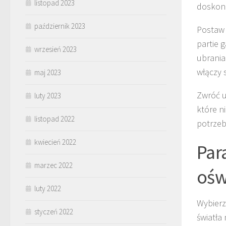
listopad 2023
doskona
październik 2023
Postaw 
partie 
wrzesień 2023
ubrania
włączy 
maj 2023
Zwróć 
luty 2023
które n
listopad 2022
potrzeb
kwiecień 2022
Par
marzec 2022
ośw
luty 2022
Wybier
styczeń 2022
światła