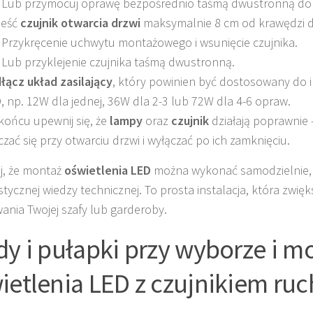
Lub przymocuj oprawę bezpośrednio taśmą dwustronną do 
ieść
czujnik otwarcia drzwi
maksymalnie 8 cm od krawędzi dr
Przykręcenie uchwytu montażowego i wsunięcie czujnika.
Lub przyklejenie czujnika taśmą dwustronną.
łącz układ zasilający
, który powinien być dostosowany do i
, np. 12W dla jednej, 36W dla 2-3 lub 72W dla 4-6 opraw.
końcu upewnij się, że
lampy
oraz
czujnik
działają poprawnie 
czać się przy otwarciu drzwi i wyłączać po ich zamknięciu.
j, że montaż
oświetlenia LED
można wykonać samodzielnie,
istycznej wiedzy technicznej. To prosta instalacja, która zwię
ania Twojej szafy lub garderoby.
dy i pułapki przy wyborze i m
ietlenia LED z czujnikiem ru