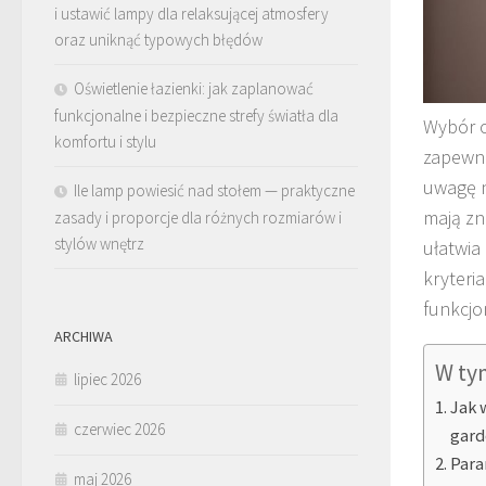
i ustawić lampy dla relaksującej atmosfery
oraz uniknąć typowych błędów
Oświetlenie łazienki: jak zaplanować
funkcjonalne i bezpieczne strefy światła dla
Wybór o
komfortu i stylu
zapewni
uwagę n
Ile lamp powiesić nad stołem — praktyczne
mają zn
zasady i proporcje dla różnych rozmiarów i
stylów wnętrz
ułatwia 
kryteri
funkcjo
ARCHIWA
W ty
lipiec 2026
Jak 
czerwiec 2026
gard
Para
maj 2026