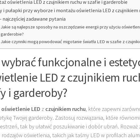
aż oświetlenia LED z czujnikiem ruchu w szafie i garderobie
y i pułapki przy wyborze i montażu oświetlenia LED z czujnikiem 
– najczęściej zadawane pytania
Jakie są najlepsze sposoby na oszczędzanie energii przy użyciu oświetle
garderobie?
Jakie czynniki mogą powodować migotanie światła LED w szafie z czujnik
 wybrać funkcjonalne i estety
ietlenie LED z czujnikiem ru
fy i garderoby?
z
oświetlenie LED
z
czujnikiem ruchu
, które zapewni zarówn
stetykę Twojej garderoby. Zastosuj rozwiązania, które równomi
zestrzeń, tak by ułatwić poszukiwanie i dobór ubrań. Rozważ 
 rodzajów oświetlenia, takich jak taśmy LED w profilach alum