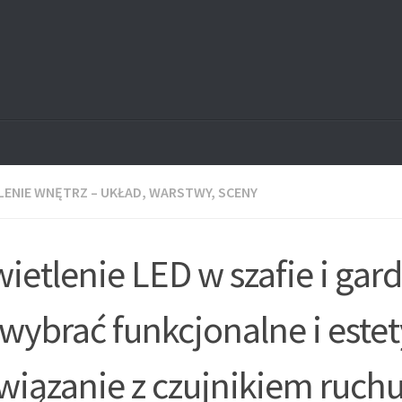
ENIE WNĘTRZ – UKŁAD, WARSTWY, SCENY
ietlenie LED w szafie i gar
 wybrać funkcjonalne i este
wiązanie z czujnikiem ruch