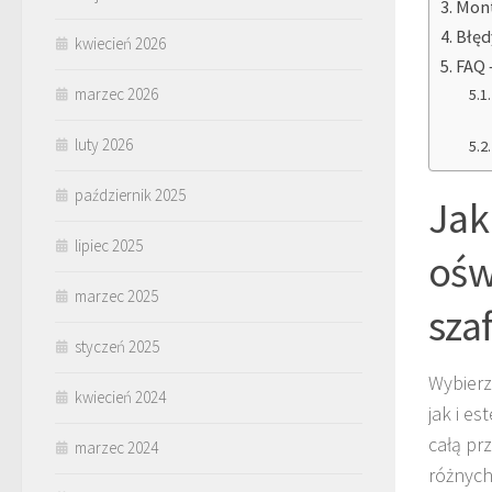
Mont
Błęd
kwiecień 2026
FAQ 
marzec 2026
luty 2026
październik 2025
Jak
lipiec 2025
ośw
marzec 2025
sza
styczeń 2025
Wybier
kwiecień 2024
jak i e
całą pr
marzec 2024
różnych