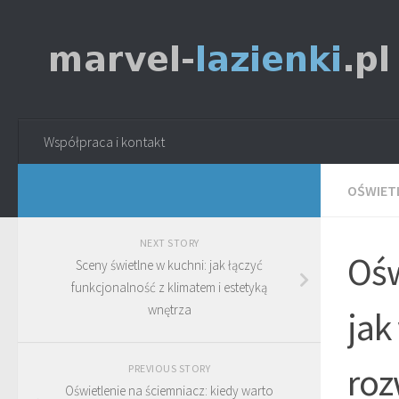
Współpraca i kontakt
OŚWIETL
NEXT STORY
Ośw
Sceny świetlne w kuchni: jak łączyć
funkcjonalność z klimatem i estetyką
wnętrza
jak
roz
PREVIOUS STORY
Oświetlenie na ściemniacz: kiedy warto