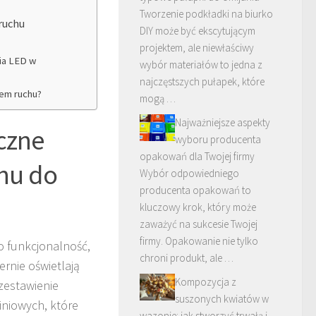
Tworzenie podkładki na biurko
ruchu
DIY może być ekscytującym
projektem, ale niewłaściwy
nia LED w
wybór materiałów to jedna z
najczęstszych pułapek, które
iem ruchu?
mogą …
Najważniejsze aspekty
czne
wyboru producenta
opakowań dla Twojej firmy
chu do
Wybór odpowiedniego
producenta opakowań to
kluczowy krok, który może
zaważyć na sukcesie Twojej
firmy. Opakowanie nie tylko
o funkcjonalność,
chroni produkt, ale …
ernie oświetlają
Kompozycja z
zestawienie
suszonych kwiatów w
iniowych, które
wazonie: jak stworzyć trwałą i