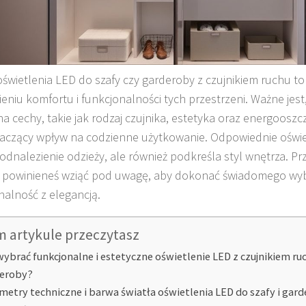
świetlenia LED do szafy czy garderoby z czujnikiem ruchu t
eniu komfortu i funkcjonalności tych przestrzeni. Ważne jest
a cechy, takie jak rodzaj czujnika, estetyka oraz energooszc
aczący wpływ na codzienne użytkowanie. Odpowiednie oświet
odnalezienie odzieży, ale również podkreśla styl wnętrza. Prz
a powinieneś wziąć pod uwagę, aby dokonać świadomego wyb
nalność z elegancją.
m artykule przeczytasz
wybrać funkcjonalne i estetyczne oświetlenie LED z czujnikiem ruc
eroby?
metry techniczne i barwa światła oświetlenia LED do szafy i gar