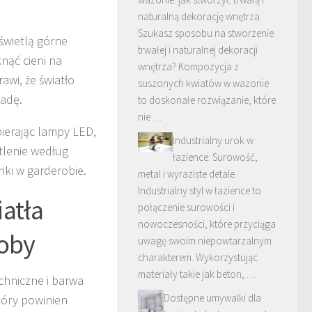
naturalną dekorację wnętrza
Szukasz sposobu na stworzenie
świetlą górne
trwałej i naturalnej dekoracji
nąć cieni na
wnętrza? Kompozycja z
awi, że światło
suszonych kwiatów w wazonie
ladę.
to doskonałe rozwiązanie, które
nie …
ierając lampy LED,
Industrialny urok w
etlenie według
łazience: Surowość,
nki w garderobie.
metal i wyraziste detale.
Industrialny styl w łazience to
atła
połączenie surowości i
nowoczesności, które przyciąga
roby
uwagę swoim niepowtarzalnym
charakterem. Wykorzystując
materiały takie jak beton, …
chniczne i barwa
Dostępne umywalki dla
który powinien