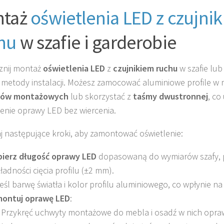
ntaż
oświetlenia LED z czujni
hu
w szafie i garderobie
znij montaż
oświetlenia LED
z
czujnikiem ruchu
w szafie lub
metody instalacji. Możesz zamocować aluminiowe profile w 
tów montażowych
lub skorzystać z
taśmy dwustronnej
, co
jenie oprawy LED bez wiercenia.
 następujące kroki, aby zamontować oświetlenie:
ierz długość oprawy LED
dopasowaną do wymiarów szafy, 
ładności cięcia profilu (±2 mm).
eśl barwę światła i kolor profilu aluminiowego, co wpłynie n
ontuj oprawę LED
:
Przykręć uchwyty montażowe do mebla i osadź w nich opra