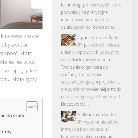
technologii pomiarowych, które
pozwalają na precyzyjne
monitorowanie obciążeń
działających na różnorodne …
o kluczowy krok w
Organizer do szuflady
, aby zwrócić
DIY: jak wybrać metodę i
uniknąć typowych błędów przy
zędność, które
samodzielnym wykonaniu
lenie nie tylko
Tworzenie organizera do
ekonaj się, jakie
szuflady DIY może być
oru, który łączy
satysfakcjonującym projektem,
ale wybór odpowiedniej metody
i unikanie typowych błędów jest
kluczowe dla …
Podkładka na biurko
hu do szafy i
DIY: wybór materiałów,
instrukcja krok po kroku i
deroby
typowe pułapki do omijania