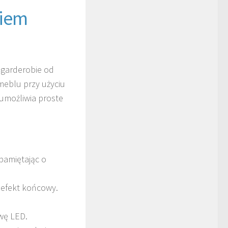
kiem
 garderobie od
meblu przy użyciu
 umożliwia proste
pamiętając o
a efekt końcowy.
wę LED.