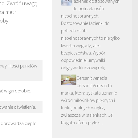
łazienek dostosowanych
ane. Zwróć uwagę
do potrzeb osób
a metr
niepełnosprawnych.
oby.
Dostosowanie łazienki do
potrzeb osób
niepełnosprawnych to nie tylko
kwestia wygody, ale i
bezpieczeństwa. Wybór
odpowiedniej umywalki
y i ilości punktów
odgrywa kluczową rolę …
Cersanit venezia
Cersanit Venezia to
ć w garderobie.
marka, która zyskała uznanie
wśród miłośników pięknych i
wanie oświetlenia.
funkcjonalnych wnętrz,
zwłaszcza w łazienkach. Jej
bogata oferta płytek …
odprowadza ciepło.