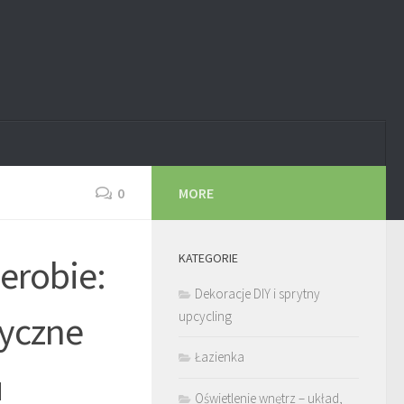
0
MORE
KATEGORIE
derobie:
Dekoracje DIY i sprytny
tyczne
upcycling
Łazienka
u
Oświetlenie wnętrz – układ,