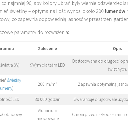
 co najmniej 90, aby kolory ubrań były wiernie odzwierciedl
mień świetlny – optymalna ilość wynosi około 200
lumenów
n
owy, co zapewnia odpowiednią jasność w przestrzeni garder
czowe parametry do rozważenia:
arametr
Zalecenie
Opis
Dostosowana do długości opraw
światła (W)
9W/m dla taśm LED
świetlnych.
mień
świetlny
200 lm/m²
Zapewnia optymalną jasnoś
lumeny
)
otność LED
30 000 godzin
Gwarantuje długotrwałe użytko
Aluminium
iał obudowy
Chroni przed uszkodzeniami i 
anodowane