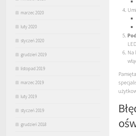
Um
marzec 2020
luty 2020
Pod
styczeń 2020
LED
Na 
grudzień 2019
włą
listopad 2019
Pamięta
specjal
marzec 2019
użytkow
luty 2019
Błę
styczeń 2019
ośw
grudzień 2018