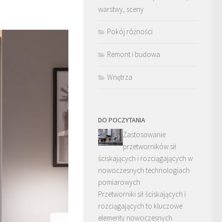
warstwy, sceny
Pokój różności
Remont i budowa
Wnętrza
DO POCZYTANIA
Zastosowanie
przetworników sił
ściskających i rozciągających w
nowoczesnych technologiach
pomiarowych
Przetworniki sił ściskających i
rozciągających to kluczowe
elementy nowoczesnych