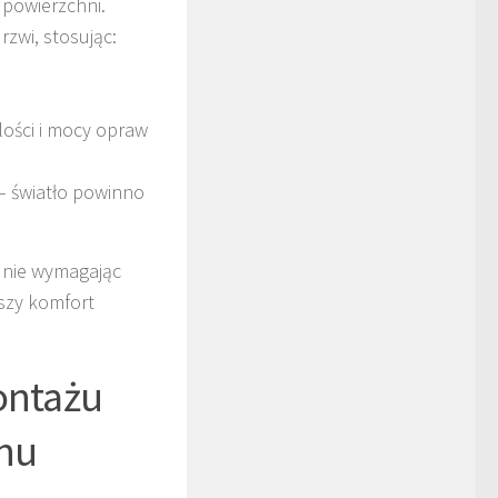
powierzchni.
zwi, stosując:
lości i mocy opraw
– światło powinno
 nie wymagając
kszy komfort
ontażu
chu