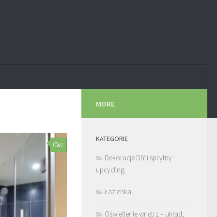
MORE
KATEGORIE
0
Dekoracje DIY i sprytny
upcycling
Łazienka
Oświetlenie wnętrz – układ,