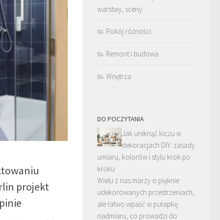
warstwy, sceny
Pokój różności
Remont i budowa
Wnętrza
DO POCZYTANIA
Jak uniknąć kiczu w
dekoracjach DIY: zasady
umiaru, kolorów i stylu krok po
ktowaniu
kroku
Wielu z nas marzy o pięknie
rlin projekt
udekorowanych przestrzeniach,
pinie
ale łatwo wpaść w pułapkę
nadmiaru, co prowadzi do