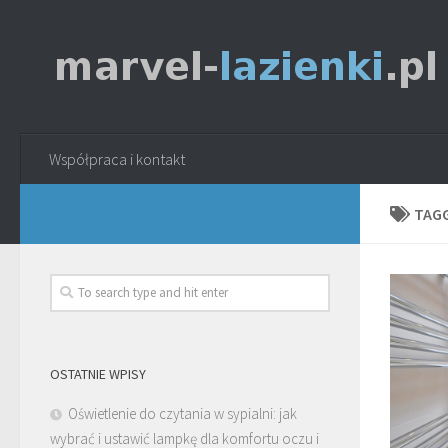
Współpraca i kontakt
TAG
OSTATNIE WPISY
Oświetlenie do czytania w sypialni: jak
wybrać i ustawić lampkę dla komfortu oczu i