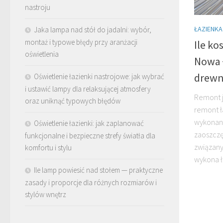
nastroju
ŁAZIENKA
Jaka lampa nad stół do jadalni: wybór,
montaż i typowe błędy przy aranżacji
Ile ko
oświetlenia
Nowa ł
drew
Oświetlenie łazienki nastrojowe: jak wybrać
i ustawić lampy dla relaksującej atmosfery
Remont j
oraz uniknąć typowych błędów
remont ła
wykonan
Oświetlenie łazienki: jak zaplanować
zaoszczę
funkcjonalne i bezpieczne strefy światła dla
związan
komfortu i stylu
wykona ł
Ile lamp powiesić nad stołem — praktyczne
zasady i proporcje dla różnych rozmiarów i
stylów wnętrz