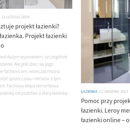
21 LUTEGO 2019
sztuje projekt łazienki?
azienka. Projekt łazienki
no
est dużym wyzwaniem, szczególnie
zienki. Ale jeśli zleci się jego
ie fachowcom, wówczas można
dzić sporo czasu i nerwów z tym
ych. Fachowa ekipa remontowa
ŁAZIENKA
11 GRUDNIA 2017
azienkę od podstaw a starą łazienkę...
Pomoc przy proje
łazienki. Leroy me
łazienki online – o