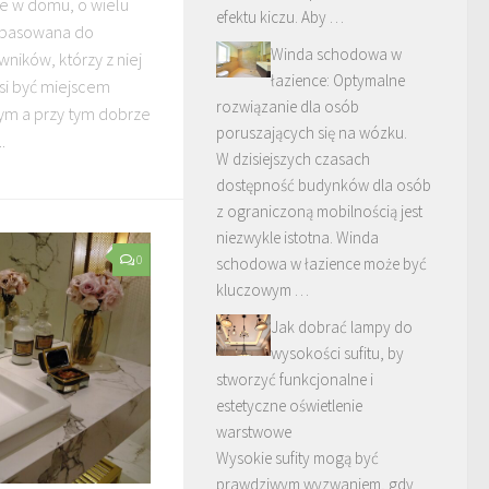
e w domu, o wielu
efektu kiczu. Aby …
dopasowana do
Winda schodowa w
ników, którzy z niej
łazience: Optymalne
usi być miejscem
rozwiązanie dla osób
ym a przy tym dobrze
poruszających się na wózku.
.
W dzisiejszych czasach
dostępność budynków dla osób
z ograniczoną mobilnością jest
niezwykle istotna. Winda
0
schodowa w łazience może być
kluczowym …
Jak dobrać lampy do
wysokości sufitu, by
stworzyć funkcjonalne i
estetyczne oświetlenie
warstwowe
Wysokie sufity mogą być
prawdziwym wyzwaniem, gdy