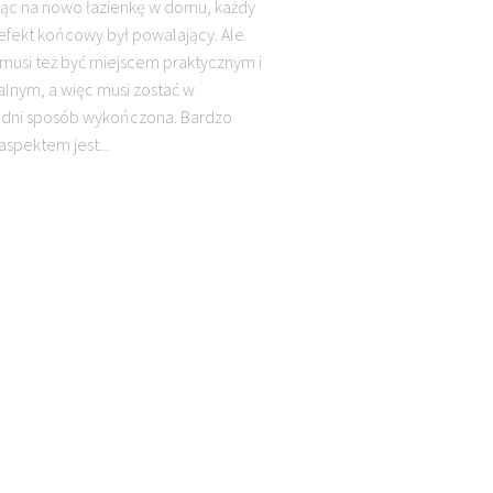
jąc na nowo łazienkę w domu, każdy
efekt końcowy był powalający. Ale
 musi też być miejscem praktycznym i
alnym, a więc musi zostać w
dni sposób wykończona. Bardzo
spektem jest...