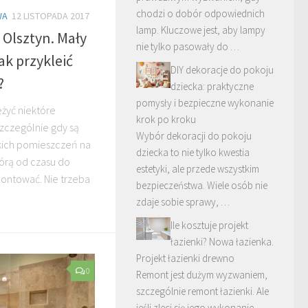
chodzi o dobór odpowiednich
WA
12 LISTOPADA 2017
lamp. Kluczowe jest, aby lampy
 Olsztyn. Mały
nie tylko pasowały do …
ak przykleić
DIY dekoracje do pokoju
?
dziecka: praktyczne
pomysły i bezpieczne wykonanie
żyć niektóre
krok po kroku
zczególnie gdy są
Wybór dekoracji do pokoju
kich pomieszczeń na
dziecka to nie tylko kwestia
tórą od czasu do
estetyki, ale przede wszystkim
ontować. Nie trzeba
bezpieczeństwa. Wiele osób nie
zdaje sobie sprawy, …
Ile kosztuje projekt
łazienki? Nowa łazienka.
Projekt łazienki drewno
0
Remont jest dużym wyzwaniem,
szczególnie remont łazienki. Ale
jeśli zleci się jego wykonanie