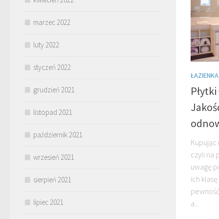
marzec 2022
luty 2022
styczeń 2022
ŁAZIENKA
Płytki
grudzień 2021
Jakość
listopad 2021
odnow
październik 2021
Kupując 
czyli na 
wrzesień 2021
uwagę po
ich klasę
sierpień 2021
pewność, 
lipiec 2021
a...