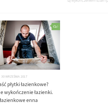
są wykończeniem ścian i p
0
30 WRZEŚNIA 2017
aść płytki łazienkowe?
e wykończenie łazienki.
i łazienkowe enna