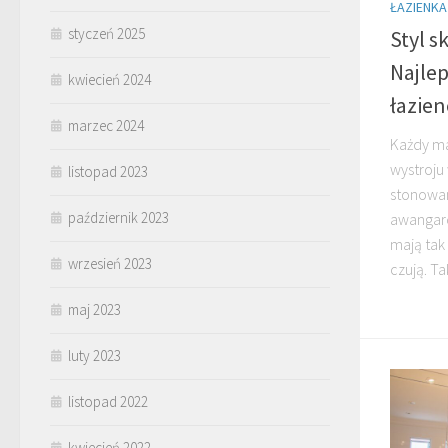
ŁAZIENKA
styczeń 2025
Styl s
Najlep
kwiecień 2024
łazie
marzec 2024
Każdy ma
wystroju
listopad 2023
stonowan
październik 2023
awangard
mają tak
wrzesień 2023
czują. Tak
maj 2023
luty 2023
listopad 2022
kwiecień 2022