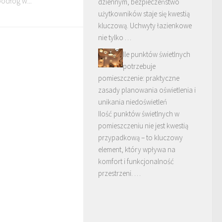
odłóg w...
dziennym, bezpieczeństwo
użytkowników staje się kwestią
kluczową. Uchwyty łazienkowe
nie tylko …
Ile punktów świetlnych
potrzebuje
pomieszczenie: praktyczne
zasady planowania oświetlenia i
unikania niedoświetleń
Ilość punktów świetlnych w
pomieszczeniu nie jest kwestią
przypadkową – to kluczowy
element, który wpływa na
komfort i funkcjonalność
przestrzeni. …