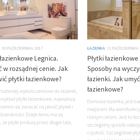
30 PAŹDZIERNIKA 2017
ŁAZIENKA
11 PAŹDZIERNIKA 
 łazienkowe Legnica.
Płytki łazienkowe 
 w rozsądnej cenie. Jak
Sposoby na wyczy
ić płytki łazienkowe?
łazienki. Jak umyć
łazienkowe?
materiały wykończeniowe do łazienki,
przykład płytki łazienkowe, największą
Domowa łazienka, jest ba
winno się zwracać na jakość płytek i
miejscem. Ma wielofunkcyj
 ścieralności. Dzięki temu ma się
różnym celom. Jest to też
że płytki posłużą przez długie lata,
szczególny sposób należ
czystość. Szczególnie pły