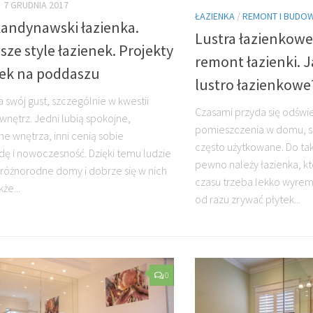
7 GRUDNIA 2017
ŁAZIENKA
/
REMONT I BUDO
kandynawski łazienka.
Lustra łazienkowe
sze style łazienek. Projekty
remont łazienki. J
nek na poddaszu
lustro łazienkowe
 swój gust, szczególnie w kwestii
Czasami przyda się odświe
 wnętrz. Jedni lubią spokojne,
pomieszczenia w domu, s
e wnętrza, inni cenią sobie
często użytkowane. Do ta
ę i nowoczesność. Dzięki temu ludzie
pewno należy łazienka, k
 różnorodne domy i dobrze się w nich
czasu trzeba lekko wyrem
że...
od razu zrywać płytek...
0