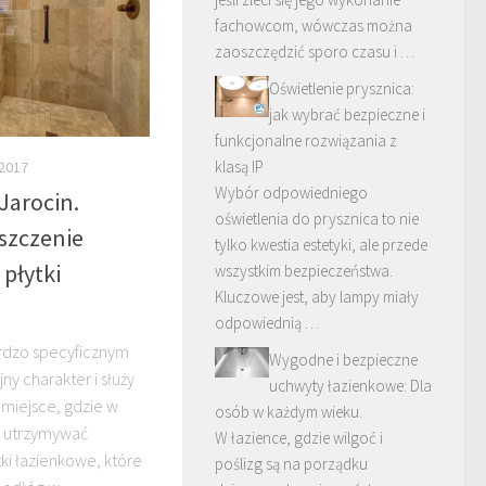
fachowcom, wówczas można
zaoszczędzić sporo czasu i …
Oświetlenie prysznica:
jak wybrać bezpieczne i
funkcjonalne rozwiązania z
klasą IP
2017
Wybór odpowiedniego
Jarocin.
oświetlenia do prysznica to nie
szczenie
tylko kwestia estetyki, ale przede
 płytki
wszystkim bezpieczeństwa.
Kluczowe jest, aby lampy miały
odpowiednią …
rdzo specyficznym
Wygodne i bezpieczne
ny charakter i służy
uchwyty łazienkowe: Dla
 miejsce, gdzie w
osób w każdym wieku.
y utrzymywać
W łazience, gdzie wilgoć i
tki łazienkowe, które
poślizg są na porządku