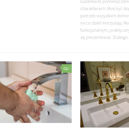
Łazienka to pomieszczeni
charakterach. Musi być 
potrzeb wszystkich domow
na co dzień korzystają. M
funkcjonalnym, praktyczn
się prezentować. Dlatego..
0