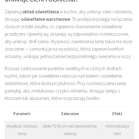
Zaplanuj
układ oświetlenia
w kuchni, aby uniknąć cieni i olśnienia,
stosując
oświetlenie warstwowe
. To podejście polega na łączeniu
różnych źródeł światła, co zapewnia równomierne oświetlenie
przestrzeni. Upewnij się, że lampy są odpowiednio rozmieszczone,
aby uniknąć stref cienia. Wysokość zawieszenia lamp także ma duże
znaczenie — zamontuj je na wysokości, która zapewni komfort
wizualny, unikając jednocześnie bezpośredniego świecenia w oczy.
Rozważ zastosowanie punktów świetlnych w różnych strefach
kuchni, takich jak oświetlenie robocze nad blatem i oświetlenie
ambientowe, które doda przytulności. Przy rozmieszczeniu lamp
pamiętaj, aby zredukować ryzyko olśnienia, stosując lampy z
kloszami lub abażurami, które rozpraszają światło.
Parametr
Zalecenie
Efekt
Wysokość montażu
około 75-90 cm nad powierzchnią
minimalizacja
lamp
roboczą
cieni