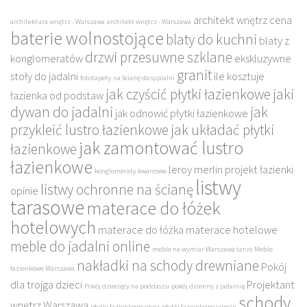
architekt wnętrz cena
architektura wnętrz - Warszawa
architekt wnętrz - Warszawa
baterie wolnostojące
blaty do kuchni
blaty z
drzwi przesuwne szklane
konglomeratów
ekskluzywne
granit
stoły do jadalni
ile kosztuje
fototapety na ścianę do sypialni
jak czyścić płytki łazienkowe
jaki
łazienka od podstaw
dywan do jadalni
jak
jak odnowić płytki łazienkowe
przykleić lustro łazienkowe
jak układać płytki
jak zamontować lustro
łazienkowe
łazienkowe
leroy merlin projekt łazienki
konglomeraty kwarcowe
listwy
listwy ochronne na ścianę
opinie
tarasowe
materace do łóżek
hotelowych
materace do łóżka
materace hotelowe
meble do jadalni online
meble na wymiar Warszawa tanio
Meble
nakładki na schody drewniane
Pokój
łazienkowe Warszawa
dla trojga dzieci
Projektant
Pokój dziecięcy na poddaszu
pokój dzienny z jadalnią
schody
wnętrz Warszawa
płytki łazienkowe enna
płytki łazienkowe jarocin