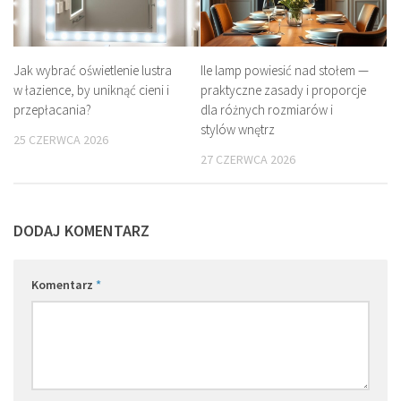
Jak wybrać oświetlenie lustra
Ile lamp powiesić nad stołem —
w łazience, by uniknąć cieni i
praktyczne zasady i proporcje
przepłacania?
dla różnych rozmiarów i
stylów wnętrz
25 CZERWCA 2026
27 CZERWCA 2026
DODAJ KOMENTARZ
Komentarz
*