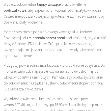
Wybierz odpowiednie
lampy wiszące
oraz oświetlenie
podszafkowe
, aby zapewnić funkcjonalność i estetykę w kuchni.
Oświetlenie podszafkowe jest najskuteczniejszym rozwiązaniem, by
doświetlić blaty kuchenne.
Montaż oświetlenia podszafkowego wymaga kilku kroków.
Rozpocznij od
zmierzenia przestrzeni
pod szafkami, aby określić
długość taśmy LED lub listew. Zrób projekt rozmieszczenia,
uwzględniając miejsca na zasilacz oraz przewody, aby oświetlenie
było równomierne.
Przygotuj powierzchnię montażową, którą dokładnie oczyścisz. Do
montażu taśm LED najczęściej używa się taśmy dwustronnej lub
wkrętów do listw aluminiowych. Pamiętaj, aby podłączyć zasilanie
do odpowiednich urządzeń i ustawić odpowiedni stopień ochrony
IP, zwłaszcza blisko zlewu.
Wysokość zawieszenia lamp wiszących nad stołem powinna
wynosić 70-80 cm, zaś nad wyspą 75-90 cm. Ustal liczbę lamp oraz
długość przewodów w zależności od wymiarów powierzchni.