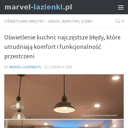
OŚWIETLENIE WNĘTRZ – UKŁAD, WARSTWY, SCENY
0
Oświetlenie kuchni: najczęstsze błędy, które
utrudniają komfort i funkcjonalność
przestrzeni
BY
MARVEL-LAZIENKI.PL
·
22 CZERWCA 2026