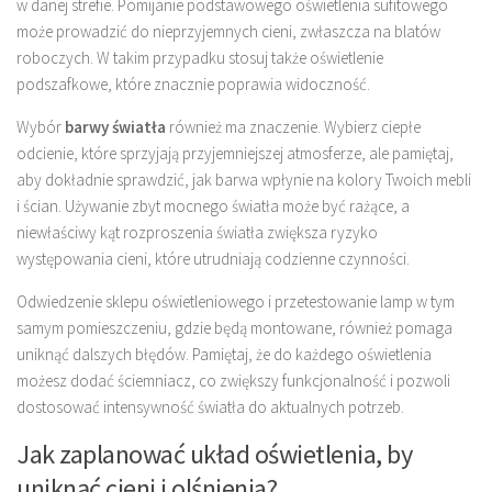
w danej strefie. Pomijanie podstawowego oświetlenia sufitowego
może prowadzić do nieprzyjemnych cieni, zwłaszcza na blatów
roboczych. W takim przypadku stosuj także oświetlenie
podszafkowe, które znacznie poprawia widoczność.
Wybór
barwy światła
również ma znaczenie. Wybierz ciepłe
odcienie, które sprzyjają przyjemniejszej atmosferze, ale pamiętaj,
aby dokładnie sprawdzić, jak barwa wpłynie na kolory Twoich mebli
i ścian. Używanie zbyt mocnego światła może być rażące, a
niewłaściwy kąt rozproszenia światła zwiększa ryzyko
występowania cieni, które utrudniają codzienne czynności.
Odwiedzenie sklepu oświetleniowego i przetestowanie lamp w tym
samym pomieszczeniu, gdzie będą montowane, również pomaga
uniknąć dalszych błędów. Pamiętaj, że do każdego oświetlenia
możesz dodać ściemniacz, co zwiększy funkcjonalność i pozwoli
dostosować intensywność światła do aktualnych potrzeb.
Jak zaplanować układ oświetlenia, by
uniknąć cieni i olśnienia?