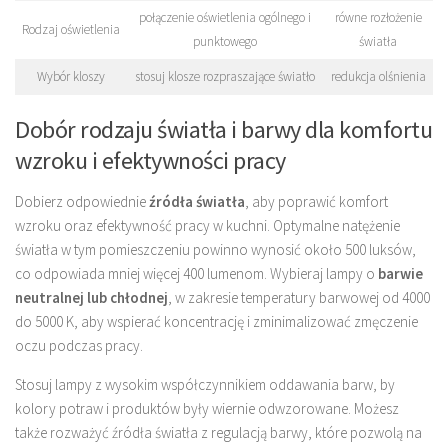
połączenie oświetlenia ogólnego i
równe rozłożenie
Rodzaj oświetlenia
punktowego
światła
Wybór kloszy
stosuj klosze rozpraszające światło
redukcja olśnienia
Dobór rodzaju światła i barwy dla komfortu
wzroku i efektywności pracy
Dobierz odpowiednie
źródła światła
, aby poprawić komfort
wzroku oraz efektywność pracy w kuchni. Optymalne natężenie
światła w tym pomieszczeniu powinno wynosić około 500 luksów,
co odpowiada mniej więcej 400 lumenom. Wybieraj lampy o
barwie
neutralnej lub chłodnej
, w zakresie temperatury barwowej od 4000
do 5000 K, aby wspierać koncentrację i zminimalizować zmęczenie
oczu podczas pracy.
Stosuj lampy z wysokim współczynnikiem oddawania barw, by
kolory potraw i produktów były wiernie odwzorowane. Możesz
także rozważyć źródła światła z regulacją barwy, które pozwolą na