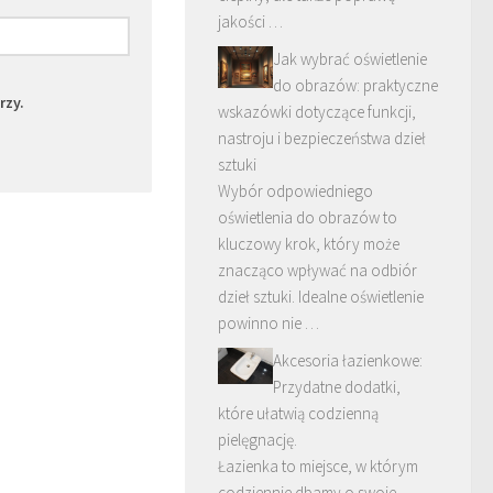
jakości …
Jak wybrać oświetlenie
do obrazów: praktyczne
rzy.
wskazówki dotyczące funkcji,
nastroju i bezpieczeństwa dzieł
sztuki
Wybór odpowiedniego
oświetlenia do obrazów to
kluczowy krok, który może
znacząco wpływać na odbiór
dzieł sztuki. Idealne oświetlenie
powinno nie …
Akcesoria łazienkowe:
Przydatne dodatki,
które ułatwią codzienną
pielęgnację.
Łazienka to miejsce, w którym
codziennie dbamy o swoje