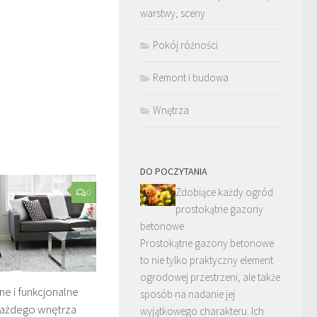
warstwy, sceny
Pokój różności
Remont i budowa
Wnętrza
DO POCZYTANIA
Zdobiące każdy ogród
0
prostokątne gazony
betonowe
Prostokątne gazony betonowe
to nie tylko praktyczny element
ogrodowej przestrzeni, ale także
 i funkcjonalne
sposób na nadanie jej
ażdego wnętrza
wyjątkowego charakteru. Ich