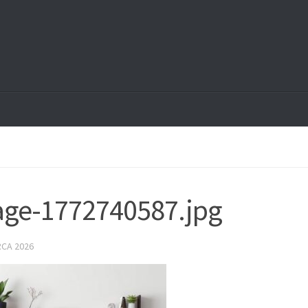
ge-1772740587.jpg
RCA 2026