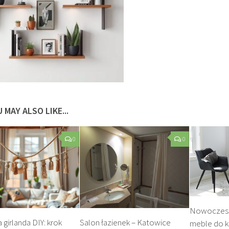
 MAY ALSO LIKE...
0
0
Nowoczesne
girlanda DIY: krok
Salon łazienek – Katowice
meble do k