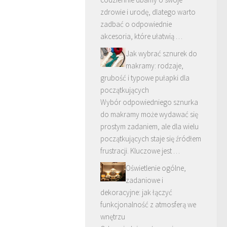
zdrowie i urodę, dlatego warto
zadbać o odpowiednie
akcesoria, które ułatwią …
Jak wybrać sznurek do
makramy: rodzaje,
grubość i typowe pułapki dla
początkujących
Wybór odpowiedniego sznurka
do makramy może wydawać się
prostym zadaniem, ale dla wielu
początkujących staje się źródłem
frustracji. Kluczowe jest …
Oświetlenie ogólne,
zadaniowe i
dekoracyjne: jak łączyć
funkcjonalność z atmosferą we
wnętrzu