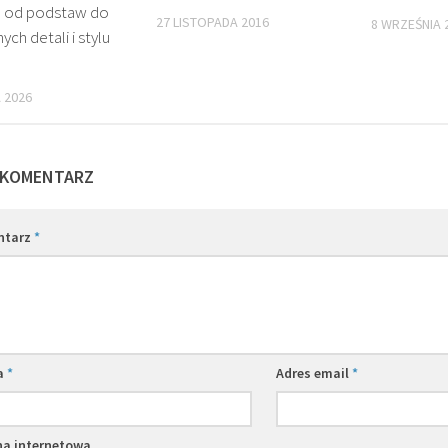
u od podstaw do
27 LISTOPADA 2016
8 WRZEŚNIA 
ych detali i stylu
 2026
 KOMENTARZ
ntarz
*
a
*
Adres email
*
na internetowa