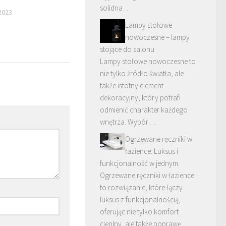
solidna …
2023
Lampy stołowe
nowoczesne – lampy
stojące do salonu
Lampy stołowe nowoczesne to
nie tylko źródło światła, ale
także istotny element
dekoracyjny, który potrafi
odmienić charakter każdego
wnętrza. Wybór …
Ogrzewane ręczniki w
łazience: Luksus i
funkcjonalność w jednym.
Ogrzewane ręczniki w łazience
to rozwiązanie, które łączy
luksus z funkcjonalnością,
oferując nie tylko komfort
cieplny, ale także poprawę