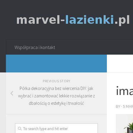
Współpraca i kontakt
PREVIOUS STORY
ima
Półka dekoracyjna bez wiercenia DIY: jak
wybrać i zamontować lekkie rozwiązanie z
dbałością o estetykę i trwałość
BY
·
5 MA