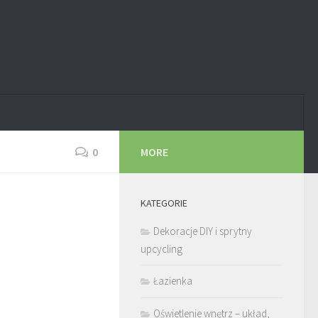
0
MORE
KATEGORIE
Dekoracje DIY i sprytny
upcycling
Łazienka
Oświetlenie wnętrz – układ,