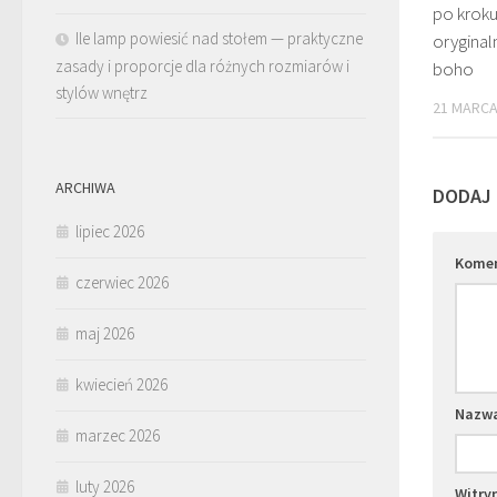
po krok
Ile lamp powiesić nad stołem — praktyczne
oryginaln
zasady i proporcje dla różnych rozmiarów i
boho
stylów wnętrz
21 MARCA
ARCHIWA
DODAJ
lipiec 2026
Kome
czerwiec 2026
maj 2026
kwiecień 2026
Nazw
marzec 2026
luty 2026
Witry