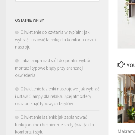
OSTATNIE WPISY
Oświetlenie do czytania w sypialni: jak
wybrać i ustawić lampkę dla komfortu oczu i
nastroju
Jaka lampa nad stół do jadalni: wybór,
YOU
montaż i typowe błędy przy aranżacji
oświetlenia
Oświetlenie łazienki nastrojowe: jak wybrać
i ustawić lampy dla relaksującej atmosfery
oraz uniknąć typowych błędów
Oświetlenie łazienki: jak zaplanować
funkcjonalne i bezpieczne strefy światła dla
Makrama 
komfortu i stylu