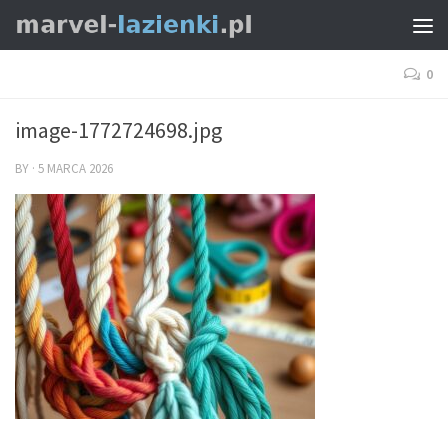
0
image-1772724698.jpg
BY
·
5 MARCA 2026