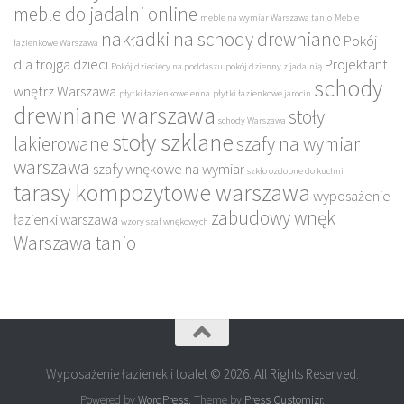
meble do jadalni online
meble na wymiar Warszawa tanio
Meble
nakładki na schody drewniane
Pokój
łazienkowe Warszawa
dla trojga dzieci
Projektant
Pokój dziecięcy na poddaszu
pokój dzienny z jadalnią
schody
wnętrz Warszawa
płytki łazienkowe enna
płytki łazienkowe jarocin
drewniane warszawa
stoły
schody Warszawa
stoły szklane
lakierowane
szafy na wymiar
warszawa
szafy wnękowe na wymiar
szkło ozdobne do kuchni
tarasy kompozytowe warszawa
wyposażenie
zabudowy wnęk
łazienki warszawa
wzory szaf wnękowych
Warszawa tanio
Wyposażenie łazienek i toalet © 2026. All Rights Reserved.
Powered by
WordPress
. Theme by
Press Customizr
.