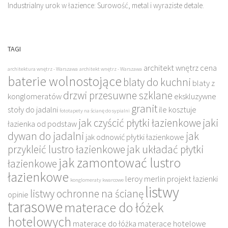
Industrialny urok w łazience: Surowość, metal i wyraziste detale.
TAGI
architekt wnętrz cena
architektura wnętrz - Warszawa
architekt wnętrz - Warszawa
baterie wolnostojące
blaty do kuchni
blaty z
drzwi przesuwne szklane
konglomeratów
ekskluzywne
granit
stoły do jadalni
ile kosztuje
fototapety na ścianę do sypialni
jak czyścić płytki łazienkowe
jaki
łazienka od podstaw
dywan do jadalni
jak
jak odnowić płytki łazienkowe
przykleić lustro łazienkowe
jak układać płytki
jak zamontować lustro
łazienkowe
łazienkowe
leroy merlin projekt łazienki
konglomeraty kwarcowe
listwy
listwy ochronne na ścianę
opinie
tarasowe
materace do łóżek
hotelowych
materace do łóżka
materace hotelowe