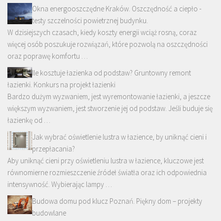
Okna energooszczędne Kraków. Oszczędność a ciepło -
testy szczelności powietrznej budynku.
W dzisiejszych czasach, kiedy koszty energii wciąż rosną, coraz
więcej osób poszukuje rozwiązań, które pozwolą na oszczędności
oraz poprawę komfortu …
Ile kosztuje łazienka od podstaw? Gruntowny remont
łazienki. Konkurs na projekt łazienki
Bardzo dużym wyzwaniem, jest wyremontowanie łazienki, a jeszcze
większym wyzwaniem, jest stworzenie jej od podstaw. Jeśli buduje się
łazienkę od …
Jak wybrać oświetlenie lustra w łazience, by uniknąć cieni i
przepłacania?
Aby uniknąć cieni przy oświetleniu lustra w łazience, kluczowe jest
równomierne rozmieszczenie źródeł światła oraz ich odpowiednia
intensywność. Wybierając lampy …
Budowa domu pod klucz Poznań. Piękny dom – projekty
budowlane