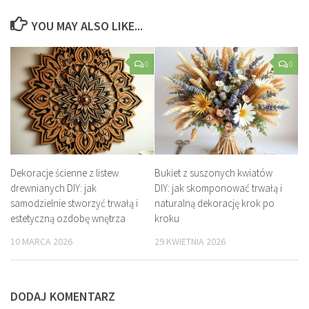
YOU MAY ALSO LIKE...
0
0
Dekoracje ścienne z listew
Bukiet z suszonych kwiatów
drewnianych DIY: jak
DIY: jak skomponować trwałą i
samodzielnie stworzyć trwałą i
naturalną dekorację krok po
estetyczną ozdobę wnętrza
kroku
10 MARCA 2026
29 KWIETNIA 2026
DODAJ KOMENTARZ