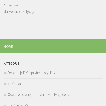
Polecamy:
Marvel łazienki Tychy
MORE
KATEGORIE
Dekoracje DIY i sprytny upcycling
Łazienka
Oświetlenie wnętrz – układ, warstwy, sceny
Pokój różności