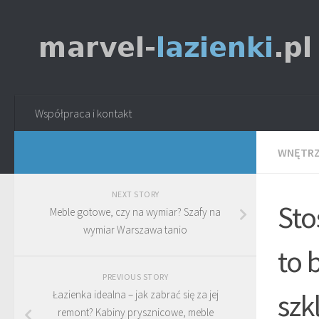
Współpraca i kontakt
WNĘTR
NEXT STORY
Sto
Meble gotowe, czy na wymiar? Szafy na
wymiar Warszawa tanio
to 
PREVIOUS STORY
szk
Łazienka idealna – jak zabrać się za jej
remont? Kabiny prysznicowe, meble