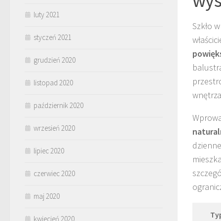
luty 2021
Szkło w
styczeń 2021
właścic
powięk
grudzień 2020
balustr
przestr
listopad 2020
wnętrza
październik 2020
Wprowad
wrzesień 2020
natural
dzienne
lipiec 2020
mieszka
szczegó
czerwiec 2020
ogranic
maj 2020
Ty
kwiecień 2020