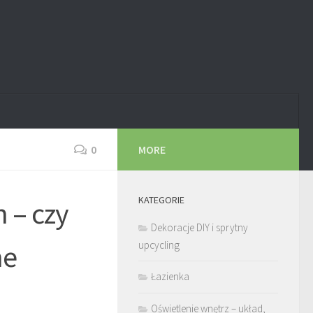
0
MORE
KATEGORIE
 – czy
Dekoracje DIY i sprytny
ne
upcycling
Łazienka
Oświetlenie wnętrz – układ,