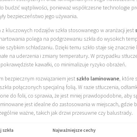
ło budzić wątpliwości, ponieważ współczesne technologie pr
yły bezpieczeństwo jego używania.
z kluczowych rodzajów szkła stosowanego w aranżacji jest
hartowania polega na podgrzewaniu szkła do wysokich temp
ie szybkim schładzaniu. Dzięki temu szkło staje się znacznie 
ałe na uderzenia i zmiany temperatury. W przypadku stłuczen
ępokrawędziste kawałki, co minimalizuje ryzyko obrażeń.
m bezpiecznym rozwiązaniem jest
szkło laminowane
, które
szkła połączonych specjalną folią. W razie stłuczenia, odłamk
jone do folii, co sprawia, że jest mniej prawdopodobne, aby 
aminowane jest idealne do zastosowania w miejscach, gdzie
czególnie ważne, takich jak drzwi przesuwne czy balustrady.
j szkła
Najważniejsze cechy