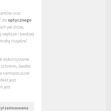
ktantów oraz
ść do
optycznego
ch jak drzwi,
 większe i bardziej
rafią rozjaśnić
e wykorzystanie
zchniom, światło
 na samopoczucie
efekt jest
ń jest
tyl zastosowania