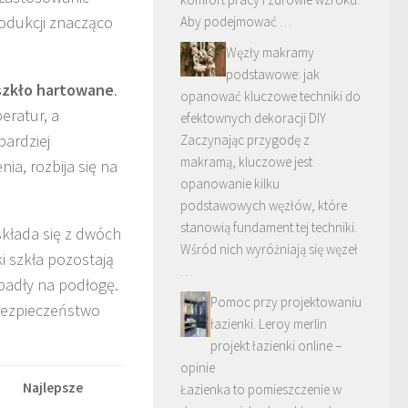
odukcji znacząco
Aby podejmować …
Węzły makramy
podstawowe: jak
szkło hartowane
.
opanować kluczowe techniki do
eratur, a
efektownych dekoracji DIY
bardziej
Zaczynając przygodę z
makramą, kluczowe jest
ia, rozbija się na
opanowanie kilku
podstawowych węzłów, które
stanowią fundament tej techniki.
 składa się z dwóch
Wśród nich wyróżniają się węzeł
i szkła pozostają
…
spadły na podłogę.
Pomoc przy projektowaniu
 bezpieczeństwo
łazienki. Leroy merlin
projekt łazienki online –
opinie
Najlepsze
Łazienka to pomieszczenie w