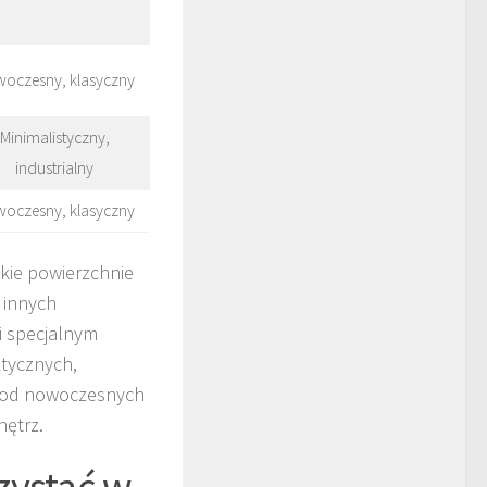
oczesny, klasyczny
Minimalistyczny,
industrialny
oczesny, klasyczny
dkie powierzchnie
 innych
 i specjalnym
ktycznych,
, od nowoczesnych
nętrz.
zystać w