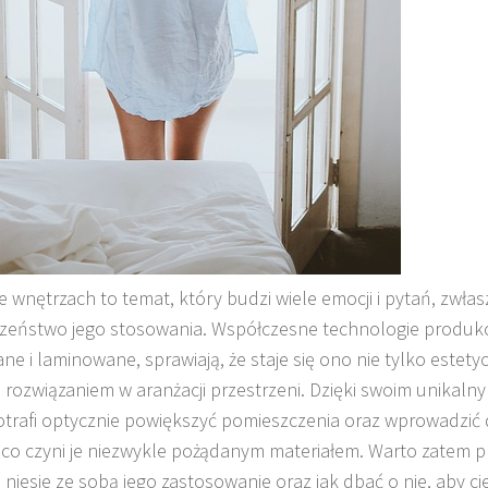
e wnętrzach to temat, który budzi wiele emocji i pytań, zwła
zeństwo jego stosowania. Współczesne technologie produkcji,
ne i laminowane, sprawiają, że staje się ono nie tylko estetyc
 rozwiązaniem w aranżacji przestrzeni. Dzięki swoim unikaln
otrafi optycznie powiększyć pomieszczenia oraz wprowadzić 
, co czyni je niezwykle pożądanym materiałem. Warto zatem prz
 niesie ze sobą jego zastosowanie oraz jak dbać o nie, aby ci