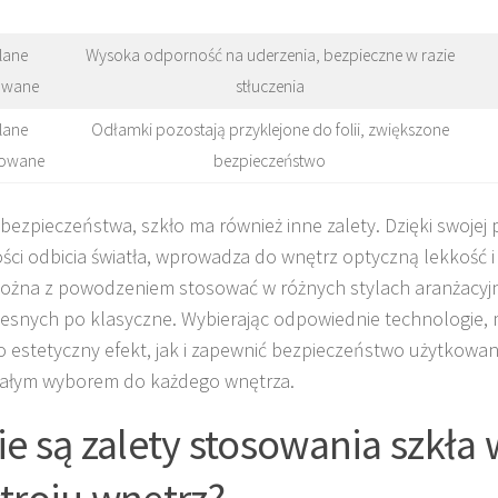
lane
Wysoka odporność na uderzenia, bezpieczne w razie
owane
stłuczenia
lane
Odłamki pozostają przyklejone do folii, zwiększone
nowane
bezpieczeństwo
bezpieczeństwa, szkło ma również inne zalety. Dzięki swojej p
ści odbicia światła, wprowadza do wnętrz optyczną lekkość i
ożna z powodzeniem stosować w różnych stylach aranżacyj
snych po klasyczne. Wybierając odpowiednie technologie,
 estetyczny efekt, jak i zapewnić bezpieczeństwo użytkowani
ałym wyborem do każdego wnętrza.
ie są zalety stosowania szkła 
troju wnętrz?