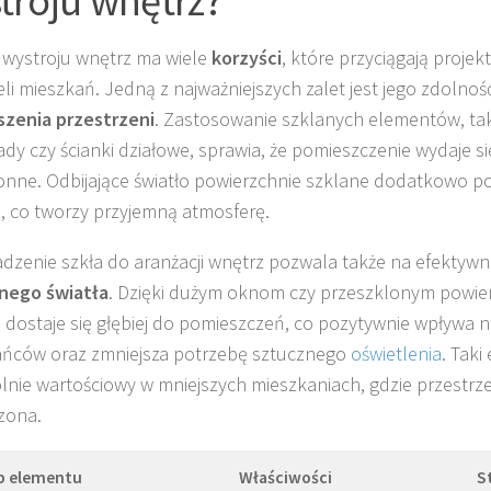
 wystroju wnętrz ma wiele
korzyści
, które przyciągają proje
ieli mieszkań. Jedną z najważniejszych zalet jest jego zdolno
szenia przestrzeni
. Zastosowanie szklanych elementów, taki
ady czy ścianki działowe, sprawia, że pomieszczenie wydaje się
onne. Odbijające światło powierzchnie szklane dodatkowo pot
, co tworzy przyjemną atmosferę.
zenie szkła do aranżacji wnętrz pozwala także na efektywn
nego światła
. Dzięki dużym oknom czy przeszklonym powier
 dostaje się głębiej do pomieszczeń, co pozytywnie wpływa
ńców oraz zmniejsza potrzebę sztucznego
oświetlenia
. Taki 
lnie wartościowy w mniejszych mieszkaniach, gdzie przestrze
zona.
p elementu
Właściwości
S