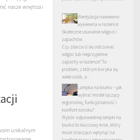
nić nasze wnętrza i
…
Wentylacja nawiewno-
wywiewna w łazience:
Skuteczne usuwanie wilgoci i
zapachów.
Czy zdarza ci się odczuwać
wilgoć lub nieprzyjemne
zapachy w łazience? To
problem, z którym boryka się
wiele osób, a …
Lampka na biurko – jak
acji
wybrać model łączący
ergonomię, funkcjonalność i
komfort wzroku?
Wybór odpowiedniej lampki na
biurko to kluczowy krok, który
swoim unikalnym
może znacząco wpłynąć na
 zastosowanie
komfort pracy i zdrowie wzroku.