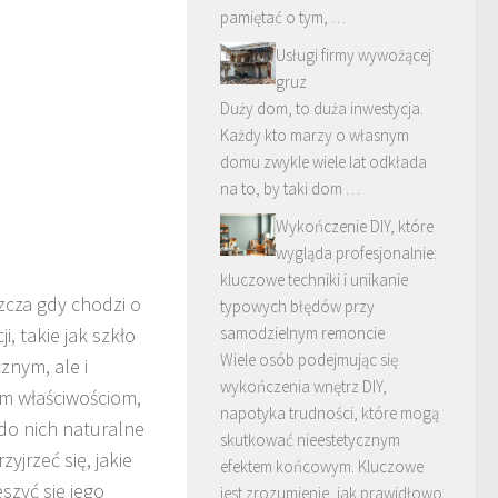
pamiętać o tym, …
Usługi firmy wywożącej
gruz
Duży dom, to duża inwestycja.
Każdy kto marzy o własnym
domu zwykle wiele lat odkłada
na to, by taki dom …
Wykończenie DIY, które
wygląda profesjonalnie:
kluczowe techniki i unikanie
szcza gdy chodzi o
typowych błędów przy
 takie jak szkło
samodzielnym remoncie
Wiele osób podejmując się
znym, ale i
wykończenia wnętrz DIY,
ym właściwościom,
napotyka trudności, które mogą
do nich naturalne
skutkować nieestetycznym
yjrzeć się, jakie
efektem końcowym. Kluczowe
eszyć się jego
jest zrozumienie, jak prawidłowo