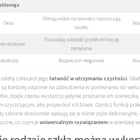
zklanego
Oferują widok na zewnątrz i wpuszczają
Okna
Now
światło
Pozwalają oddzielić przestrzeń bez jej
anki działowe
zamykania
alustrady
Bezpieczne i eleganckie
Now
zaletą szkła jest jego
łatwość w utrzymaniu czystości
. Gła
 są bardziej odporne na zabrudzenia w porównaniu do wielu
łów, dzięki czemu wystarczy jedynie przetarcie ich ściereczką
m czyszczącym, aby przywrócić ich blask. Oprócz funkcji pra
y szklane doskonale wpisują się w różne style dekoracyjne
yczne, co czyni je
uniwersalnym rozwiązaniem
w aranżacji w
ie rodzaje szkła można wykor