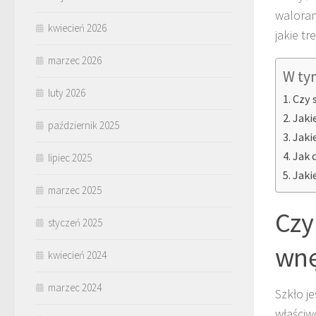
waloram
kwiecień 2026
jakie tr
marzec 2026
W ty
luty 2026
Czy 
Jaki
październik 2025
Jaki
Jak 
lipiec 2025
Jaki
marzec 2025
Czy
styczeń 2025
wnę
kwiecień 2024
marzec 2024
Szkło j
właściw