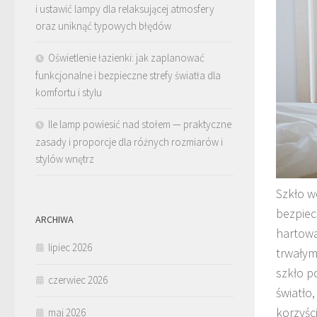
i ustawić lampy dla relaksującej atmosfery
oraz uniknąć typowych błędów
Oświetlenie łazienki: jak zaplanować
funkcjonalne i bezpieczne strefy światła dla
komfortu i stylu
Ile lamp powiesić nad stołem — praktyczne
zasady i proporcje dla różnych rozmiarów i
stylów wnętrz
Szkło w
bezpiec
ARCHIWA
hartowa
lipiec 2026
trwałym
szkło p
czerwiec 2026
światło
korzyści
maj 2026