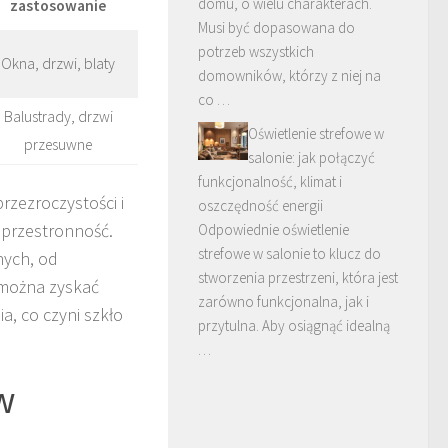
domu, o wielu charakterach.
zastosowanie
Musi być dopasowana do
potrzeb wszystkich
Okna, drzwi, blaty
domowników, którzy z niej na
co …
Balustrady, drzwi
Oświetlenie strefowe w
przesuwne
salonie: jak połączyć
funkcjonalność, klimat i
rzezroczystości i
oszczędność energii
 przestronność.
Odpowiednie oświetlenie
strefowe w salonie to klucz do
nych, od
stworzenia przestrzeni, która jest
 można zyskać
zarówno funkcjonalna, jak i
a, co czyni szkło
przytulna. Aby osiągnąć idealną
…
w