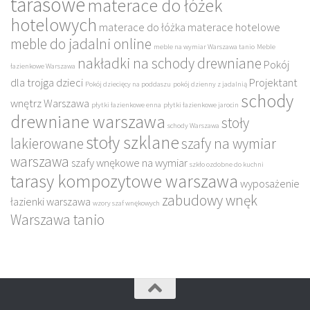
tarasowe
materace do łóżek
hotelowych
materace do łóżka
materace hotelowe
meble do jadalni online
meble na wymiar Warszawa tanio
Meble
nakładki na schody drewniane
Pokój
łazienkowe Warszawa
dla trojga dzieci
Projektant
Pokój dziecięcy na poddaszu
pokój dzienny z jadalnią
schody
wnętrz Warszawa
płytki łazienkowe enna
płytki łazienkowe jarocin
drewniane warszawa
stoły
schody Warszawa
stoły szklane
lakierowane
szafy na wymiar
warszawa
szafy wnękowe na wymiar
szkło ozdobne do kuchni
tarasy kompozytowe warszawa
wyposażenie
zabudowy wnęk
łazienki warszawa
wzory szaf wnękowych
Warszawa tanio