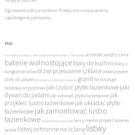
Twojej przestrzeni.
Ogrzewane lustra w łazience: Praktyczne rozwiązanie na
zapobieganie parowaniu.
TAGI
architekt wnętrz cena
architektura wnętrz - Warszawa
architekt wnętrz - Warszawa
baterie wolnostojące
blaty do kuchni
blaty z
drzwi przesuwne szklane
konglomeratów
ekskluzywne
granit
stoły do jadalni
ile kosztuje
fototapety na ścianę do sypialni
jak czyścić płytki łazienkowe
jaki
łazienka od podstaw
dywan do jadalni
jak
jak odnowić płytki łazienkowe
przykleić lustro łazienkowe
jak układać płytki
jak zamontować lustro
łazienkowe
łazienkowe
leroy merlin projekt łazienki
konglomeraty kwarcowe
listwy
listwy ochronne na ścianę
opinie