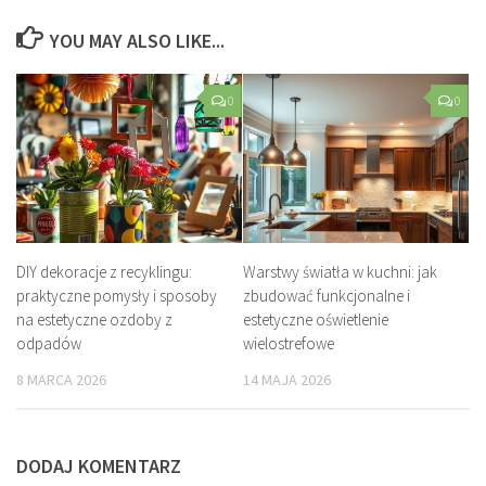
YOU MAY ALSO LIKE...
0
0
DIY dekoracje z recyklingu:
Warstwy światła w kuchni: jak
praktyczne pomysły i sposoby
zbudować funkcjonalne i
na estetyczne ozdoby z
estetyczne oświetlenie
odpadów
wielostrefowe
8 MARCA 2026
14 MAJA 2026
DODAJ KOMENTARZ