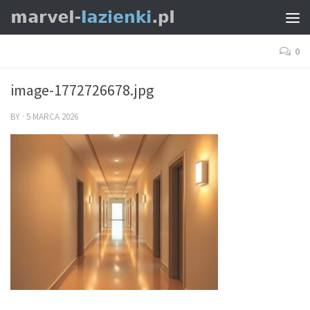
0
image-1772726678.jpg
BY
·
5 MARCA 2026