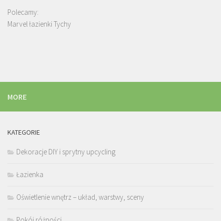
Polecamy:
Marvel łazienki Tychy
MORE
KATEGORIE
Dekoracje DIY i sprytny upcycling
Łazienka
Oświetlenie wnętrz – układ, warstwy, sceny
Pokój różności