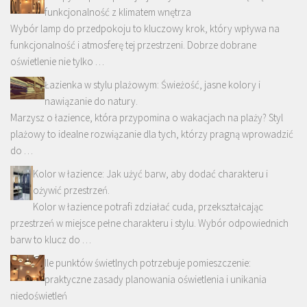
funkcjonalność z klimatem wnętrza
Wybór lamp do przedpokoju to kluczowy krok, który wpływa na
funkcjonalność i atmosferę tej przestrzeni. Dobrze dobrane
oświetlenie nie tylko …
Łazienka w stylu plażowym: Świeżość, jasne kolory i
nawiązanie do natury.
Marzysz o łazience, która przypomina o wakacjach na plaży? Styl
plażowy to idealne rozwiązanie dla tych, którzy pragną wprowadzić
do …
Kolor w łazience: Jak użyć barw, aby dodać charakteru i
ożywić przestrzeń.
Kolor w łazience potrafi zdziałać cuda, przekształcając
przestrzeń w miejsce pełne charakteru i stylu. Wybór odpowiednich
barw to klucz do …
Ile punktów świetlnych potrzebuje pomieszczenie:
praktyczne zasady planowania oświetlenia i unikania
niedoświetleń