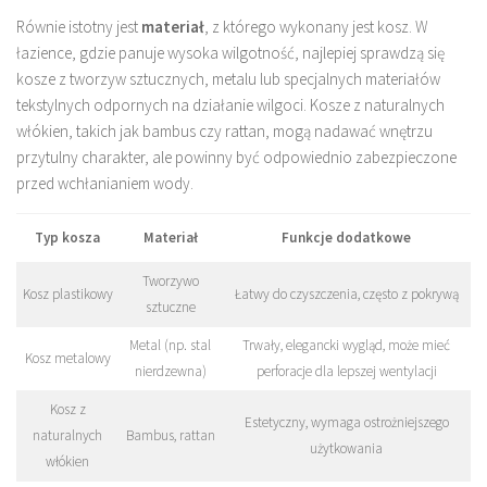
Równie istotny jest
materiał
, z którego wykonany jest kosz. W
łazience, gdzie panuje wysoka wilgotność, najlepiej sprawdzą się
kosze z tworzyw sztucznych, metalu lub specjalnych materiałów
tekstylnych odpornych na działanie wilgoci. Kosze z naturalnych
włókien, takich jak bambus czy rattan, mogą nadawać wnętrzu
przytulny charakter, ale powinny być odpowiednio zabezpieczone
przed wchłanianiem wody.
Typ kosza
Materiał
Funkcje dodatkowe
Tworzywo
Kosz plastikowy
Łatwy do czyszczenia, często z pokrywą
sztuczne
Metal (np. stal
Trwały, elegancki wygląd, może mieć
Kosz metalowy
nierdzewna)
perforacje dla lepszej wentylacji
Kosz z
Estetyczny, wymaga ostrożniejszego
naturalnych
Bambus, rattan
użytkowania
włókien