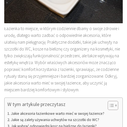
Łazienka to miejsce, w którym codziennie dbamy o swoje zdrowie i
urodę, dlatego warto zadbać o odpowiednie akcesoria, które
ułatwią nam pielęgnację. Praktyczne dodatki, takie jak uchwyty na
szczotki do WC, kosze na bieliznę czy organizery na kosmetyki, nie
tylko zwiększają funkcjonalność przestrzeni, ale także wpływają na
estetykę wnętrza. Wybór właściwych akcesoriów może znacząco
poprawić komfort korzystania z łazienki, sprawiając, że codzienne
rytuały staną się przyjemniejsze i bardziej zorganizowane. Odkryj,
jakie akcesoria warto mieć w swojej łazience, aby uczynić ją
miejscem bardziej komfortowym i stylowym.
W tym artykule przeczytasz
Jakie akcesoria łazienkowe warto mieć w swojej łazience?
Jakie są zalety używania uchwytów na szczotki do WC?
Jak wybrać odpowiedni kosz na bieliznę do łazienki?