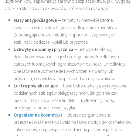
użytkowników, zapewniając zarówno bezpieczeństwo, jak i wygodę.
Oto kilka kluczowych akcesoriów, które warto rozważyć:
Maty antypoślizgowe
— te maty są niezwykle istotne,
zwłaszcza w łazienkach, gdzie podłoga może być śliska.
Zapobiegają one ewentualnym upadkom, zapewniając
stabilność podczas kąpieli lub prysznica.
Uchwyty do wanny i prysznica
— uchwyty te oferują
dodatkowe wsparcie, co jest szczególnie ważne dla osób
starszych lub mających ograniczoną mobilność. Umożliwiają
one łatwiejsze wchodzenie i wychodzenie z wanny lub
prysznica, co zwiększa bezpieczeństwo użytkowników.
Lustra powiększające
— takie lustra ułatwiają wykonywanie
codziennych zabiegów pielęgnacyjnych, jak golenie czy
makijaż. Dzięki powiększeniu detali, użytkownicy mogą
precyzyjnie zadbać o swój wygląd.
Organizer na kosmetyki
— dobrze zorganizowana
przestrzeń w łazience pozwala na łatwy dostęp do kosmetyków
i akcesoriów, co przyspiesza codzienną pielęgnację. Dobrej