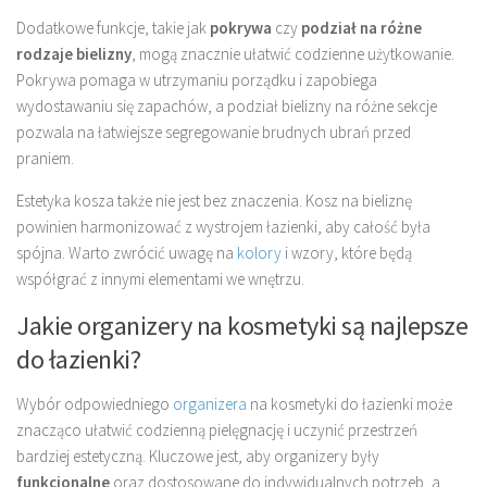
Dodatkowe funkcje, takie jak
pokrywa
czy
podział na różne
rodzaje bielizny
, mogą znacznie ułatwić codzienne użytkowanie.
Pokrywa pomaga w utrzymaniu porządku i zapobiega
wydostawaniu się zapachów, a podział bielizny na różne sekcje
pozwala na łatwiejsze segregowanie brudnych ubrań przed
praniem.
Estetyka kosza także nie jest bez znaczenia. Kosz na bieliznę
powinien harmonizować z wystrojem łazienki, aby całość była
spójna. Warto zwrócić uwagę na
kolory
i wzory, które będą
współgrać z innymi elementami we wnętrzu.
Jakie organizery na kosmetyki są najlepsze
do łazienki?
Wybór odpowiedniego
organizera
na kosmetyki do łazienki może
znacząco ułatwić codzienną pielęgnację i uczynić przestrzeń
bardziej estetyczną. Kluczowe jest, aby organizery były
funkcjonalne
oraz dostosowane do indywidualnych potrzeb, a