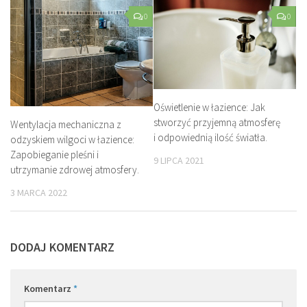
0
0
Oświetlenie w łazience: Jak
stworzyć przyjemną atmosferę
Wentylacja mechaniczna z
i odpowiednią ilość światła.
odzyskiem wilgoci w łazience:
Zapobieganie pleśni i
9 LIPCA 2021
utrzymanie zdrowej atmosfery.
3 MARCA 2022
DODAJ KOMENTARZ
Komentarz
*