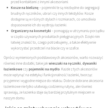
przed kontaktami z innymi akcesoriami.
Kosze na bieliznę
– pojemniki te są niezbędne do segregacji
brudnych ręczników, ubrań czy innych tekstyliów. Kosze
dostępne są w różnych stylach i rozmiarach, co umożliwia
dopasowanie ich do wystroju łazienki.
Organizery na kosmetyki
– pomagają w utrzymaniu porządku
w często używanych produktach pielęgnacyjnych. Dzięki nim
łatwiej znaleźć to, czego potrzebujemy, a także efektywnie
wykorzystać przestrzeń na blacie czy w szafce.
Oprócz wymienionych podstawowych akcesoriów, warto rozważyć
również inne dodatki, takie jak
wieszaki na ręczniki
,
dywaniki
łazienkowe
czy
pojemniki na mydło
. Każde z tych akcesoriów
może wpłynąć na estetykę i funkcjonalność łazienki, tworząc
przyjemne i wygodne miejsce do relaksu. Dobrze dobrane akcesoria
łazienkowe nie tylko ułatwiają codzienną rutynę, ale również
sprawiają, że łazienka staje się bardziej przytulnym miejscem w
naszym domu.