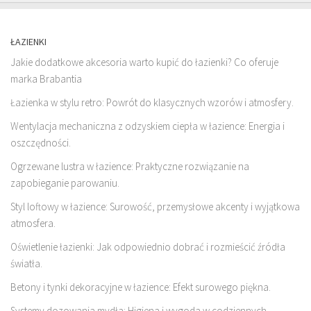
ŁAZIENKI
Jakie dodatkowe akcesoria warto kupić do łazienki? Co oferuje
marka Brabantia
Łazienka w stylu retro: Powrót do klasycznych wzorów i atmosfery.
Wentylacja mechaniczna z odzyskiem ciepła w łazience: Energia i
oszczędności.
Ogrzewane lustra w łazience: Praktyczne rozwiązanie na
zapobieganie parowaniu.
Styl loftowy w łazience: Surowość, przemysłowe akcenty i wyjątkowa
atmosfera.
Oświetlenie łazienki: Jak odpowiednio dobrać i rozmieścić źródła
światła.
Betony i tynki dekoracyjne w łazience: Efekt surowego piękna.
Systemy dozowania mydła: Higiena i wygoda w codziennych