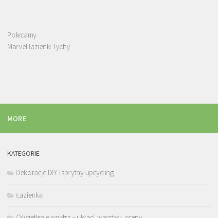
Polecamy:
Marvel łazienki Tychy
MORE
KATEGORIE
Dekoracje DIY i sprytny upcycling
Łazienka
Oświetlenie wnętrz – układ, warstwy, sceny