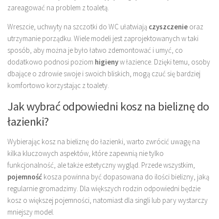
zareagować na problem z toaletą.
Wreszcie, uchwyty na szczotki do WC ułatwiają
czyszczenie
oraz
utrzymanie porządku. Wiele modeli jest zaprojektowanych w taki
sposób, aby można je było łatwo zdemontować i umyć, co
dodatkowo podnosi poziom
higieny
w łazience. Dzięki temu, osoby
dbające o zdrowie swoje i swoich bliskich, mogą czuć się bardziej
komfortowo korzystając z toalety.
Jak wybrać odpowiedni kosz na bieliznę do
łazienki?
Wybierając kosz na bieliznę do łazienki, warto zwrócić uwagę na
kilka kluczowych aspektów, które zapewnią nie tylko
funkcjonalność, ale także estetyczny wygląd. Przede wszystkim,
pojemność
kosza powinna być dopasowana do ilości bielizny, jaką
regularnie gromadzimy. Dla większych rodzin odpowiedni będzie
kosz o większej pojemności, natomiast dla singli lub pary wystarczy
mniejszy model.