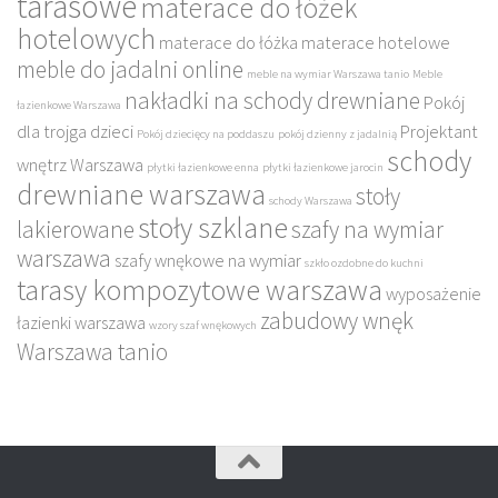
tarasowe
materace do łóżek
hotelowych
materace do łóżka
materace hotelowe
meble do jadalni online
meble na wymiar Warszawa tanio
Meble
nakładki na schody drewniane
Pokój
łazienkowe Warszawa
dla trojga dzieci
Projektant
Pokój dziecięcy na poddaszu
pokój dzienny z jadalnią
schody
wnętrz Warszawa
płytki łazienkowe enna
płytki łazienkowe jarocin
drewniane warszawa
stoły
schody Warszawa
stoły szklane
lakierowane
szafy na wymiar
warszawa
szafy wnękowe na wymiar
szkło ozdobne do kuchni
tarasy kompozytowe warszawa
wyposażenie
zabudowy wnęk
łazienki warszawa
wzory szaf wnękowych
Warszawa tanio