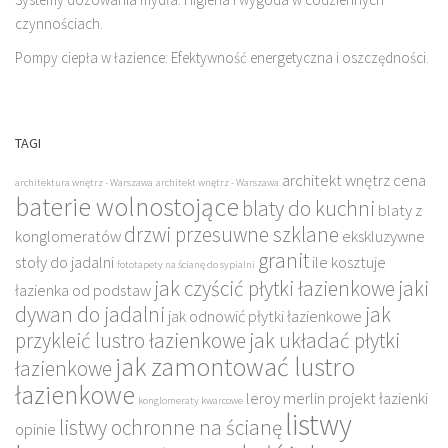
czynnościach.
Pompy ciepła w łazience: Efektywność energetyczna i oszczędności.
TAGI
architekt wnętrz cena
architektura wnętrz - Warszawa
architekt wnętrz - Warszawa
baterie wolnostojące
blaty do kuchni
blaty z
drzwi przesuwne szklane
konglomeratów
ekskluzywne
granit
stoły do jadalni
ile kosztuje
fototapety na ścianę do sypialni
jak czyścić płytki łazienkowe
jaki
łazienka od podstaw
dywan do jadalni
jak
jak odnowić płytki łazienkowe
przykleić lustro łazienkowe
jak układać płytki
jak zamontować lustro
łazienkowe
łazienkowe
leroy merlin projekt łazienki
konglomeraty kwarcowe
listwy
listwy ochronne na ścianę
opinie