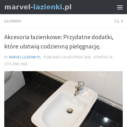
ŁAZIENKA
0
Akcesoria łazienkowe: Przydatne dodatki,
które ułatwią codzienną pielęgnację.
BY
MARVEL-LAZIENKI.PL
· PUBLISHED
14 LISTOPADA 2020
· UPDATED
18
STYCZNIA 2026