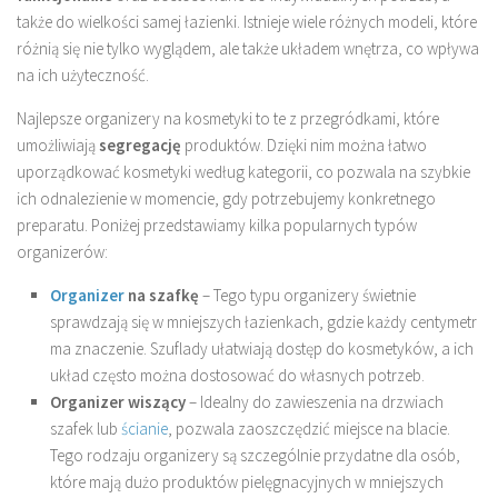
także do wielkości samej łazienki. Istnieje wiele różnych modeli, które
różnią się nie tylko wyglądem, ale także układem wnętrza, co wpływa
na ich użyteczność.
Najlepsze organizery na kosmetyki to te z przegródkami, które
umożliwiają
segregację
produktów. Dzięki nim można łatwo
uporządkować kosmetyki według kategorii, co pozwala na szybkie
ich odnalezienie w momencie, gdy potrzebujemy konkretnego
preparatu. Poniżej przedstawiamy kilka popularnych typów
organizerów:
Organizer
na szafkę
– Tego typu organizery świetnie
sprawdzają się w mniejszych łazienkach, gdzie każdy centymetr
ma znaczenie. Szuflady ułatwiają dostęp do kosmetyków, a ich
układ często można dostosować do własnych potrzeb.
Organizer wiszący
– Idealny do zawieszenia na drzwiach
szafek lub
ścianie
, pozwala zaoszczędzić miejsce na blacie.
Tego rodzaju organizery są szczególnie przydatne dla osób,
które mają dużo produktów pielęgnacyjnych w mniejszych