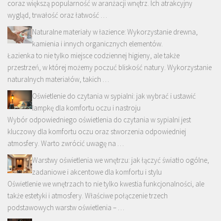
coraz większą popularność w aranżacji wnętrz. Ich atrakcyjny
wygląd, trwałość oraz łatwość …
Naturalne materiały w łazience: Wykorzystanie drewna,
kamienia i innych organicznych elementów.
Łazienka to nie tylko miejsce codziennej higieny, ale także
przestrzeń, w której możemy poczuć bliskość natury. Wykorzystanie
naturalnych materiałów, takich …
Oświetlenie do czytania w sypialni: jak wybrać i ustawić
lampkę dla komfortu oczu i nastroju
Wybór odpowiedniego oświetlenia do czytania w sypialni jest
kluczowy dla komfortu oczu oraz stworzenia odpowiedniej
atmosfery. Warto zwrócić uwagę na …
Warstwy oświetlenia we wnętrzu: jak łączyć światło ogólne,
zadaniowe i akcentowe dla komfortu i stylu
Oświetlenie we wnętrzach to nie tylko kwestia funkcjonalności, ale
także estetyki i atmosfery. Właściwe połączenie trzech
podstawowych warstw oświetlenia – …