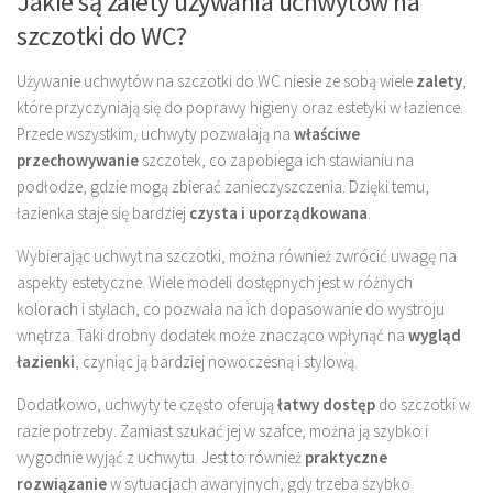
Jakie są zalety używania uchwytów na
szczotki do WC?
Używanie uchwytów na szczotki do WC niesie ze sobą wiele
zalety
,
które przyczyniają się do poprawy higieny oraz estetyki w łazience.
Przede wszystkim, uchwyty pozwalają na
właściwe
przechowywanie
szczotek, co zapobiega ich stawianiu na
podłodze, gdzie mogą zbierać zanieczyszczenia. Dzięki temu,
łazienka staje się bardziej
czysta i uporządkowana
.
Wybierając uchwyt na szczotki, można również zwrócić uwagę na
aspekty estetyczne. Wiele modeli dostępnych jest w różnych
kolorach i stylach, co pozwala na ich dopasowanie do wystroju
wnętrza. Taki drobny dodatek może znacząco wpłynąć na
wygląd
łazienki
, czyniąc ją bardziej nowoczesną i stylową.
Dodatkowo, uchwyty te często oferują
łatwy dostęp
do szczotki w
razie potrzeby. Zamiast szukać jej w szafce, można ją szybko i
wygodnie wyjąć z uchwytu. Jest to również
praktyczne
rozwiązanie
w sytuacjach awaryjnych, gdy trzeba szybko