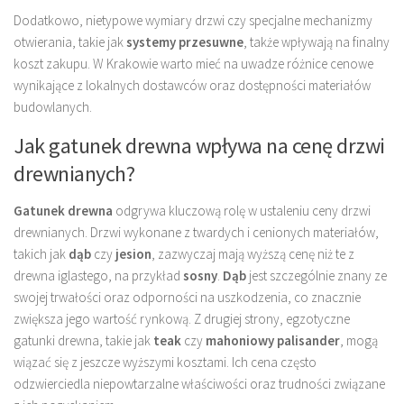
Dodatkowo, nietypowe wymiary drzwi czy specjalne mechanizmy
otwierania, takie jak
systemy przesuwne
, także wpływają na finalny
koszt zakupu. W Krakowie warto mieć na uwadze różnice cenowe
wynikające z lokalnych dostawców oraz dostępności materiałów
budowlanych.
Jak gatunek drewna wpływa na cenę drzwi
drewnianych?
Gatunek drewna
odgrywa kluczową rolę w ustaleniu ceny drzwi
drewnianych. Drzwi wykonane z twardych i cenionych materiałów,
takich jak
dąb
czy
jesion
, zazwyczaj mają wyższą cenę niż te z
drewna iglastego, na przykład
sosny
.
Dąb
jest szczególnie znany ze
swojej trwałości oraz odporności na uszkodzenia, co znacznie
zwiększa jego wartość rynkową. Z drugiej strony, egzotyczne
gatunki drewna, takie jak
teak
czy
mahoniowy palisander
, mogą
wiązać się z jeszcze wyższymi kosztami. Ich cena często
odzwierciedla niepowtarzalne właściwości oraz trudności związane