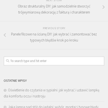
NEXT STORY
Obraz strukturalny DIY: jak samodzielnie stworzyć
trójwymiarową dekorację z fakturą i charakterem
PREVIOUS STORY
Panele filcowe na ścianę DIY: jak wybrać i zamontować bez
typowych błędów krok po kroku
OSTATNIE WPISY
Oświetlenie do czytania w sypialni: jak wybrać i ustawić lampkę
dla komfortu oczu i nastroju
Jaka lampa nad stół do jadalni: wybór, montaż i typowe błędy