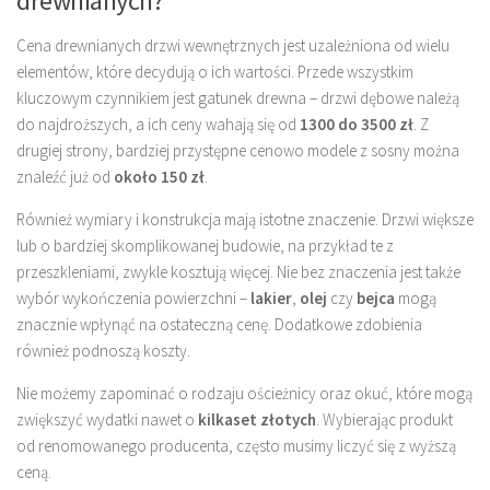
drewnianych?
Cena drewnianych drzwi wewnętrznych jest uzależniona od wielu
elementów, które decydują o ich wartości. Przede wszystkim
kluczowym czynnikiem jest gatunek drewna – drzwi dębowe należą
do najdroższych, a ich ceny wahają się od
1300 do 3500 zł
. Z
drugiej strony, bardziej przystępne cenowo modele z sosny można
znaleźć już od
około 150 zł
.
Również wymiary i konstrukcja mają istotne znaczenie. Drzwi większe
lub o bardziej skomplikowanej budowie, na przykład te z
przeszkleniami, zwykle kosztują więcej. Nie bez znaczenia jest także
wybór wykończenia powierzchni –
lakier
,
olej
czy
bejca
mogą
znacznie wpłynąć na ostateczną cenę. Dodatkowe zdobienia
również podnoszą koszty.
Nie możemy zapominać o rodzaju ościeżnicy oraz okuć, które mogą
zwiększyć wydatki nawet o
kilkaset złotych
. Wybierając produkt
od renomowanego producenta, często musimy liczyć się z wyższą
ceną.