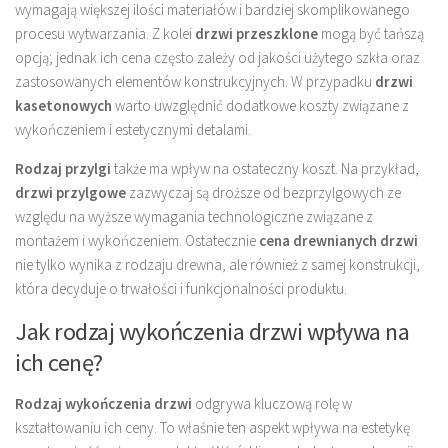
wymagają większej ilości materiałów i bardziej skomplikowanego
procesu wytwarzania. Z kolei
drzwi przeszklone
mogą być tańszą
opcją; jednak ich cena często zależy od jakości użytego szkła oraz
zastosowanych elementów konstrukcyjnych. W przypadku
drzwi
kasetonowych
warto uwzględnić dodatkowe koszty związane z
wykończeniem i estetycznymi detalami.
Rodzaj przylgi
także ma wpływ na ostateczny koszt. Na przykład,
drzwi przylgowe
zazwyczaj są droższe od bezprzylgowych ze
względu na wyższe wymagania technologiczne związane z
montażem i wykończeniem. Ostatecznie
cena drewnianych drzwi
nie tylko wynika z rodzaju drewna, ale również z samej konstrukcji,
która decyduje o trwałości i funkcjonalności produktu.
Jak rodzaj wykończenia drzwi wpływa na
ich cenę?
Rodzaj wykończenia drzwi
odgrywa kluczową rolę w
kształtowaniu ich ceny. To właśnie ten aspekt wpływa na estetykę