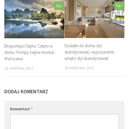
0
0
Dodatki do domu styl
Ekopompa Ciepła. Ciepło w
skandynawski, wyposażenie
domu. Pompy ciepła montaż
wnętrz styl skandynawski
Warszawa
28 KWIETNIA 2018
28 SIERPNIA 2017
DODAJ KOMENTARZ
Komentarz
*