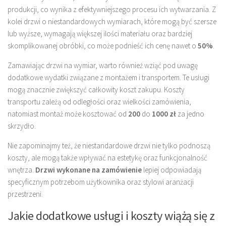
produkcji, co wynika z efektywniejszego procesu ich wytwarzania. Z
kolei drzwi o niestandardowych wymiarach, które mogą być szersze
lub wyższe, wymagają większej ilości materiału oraz bardziej
skomplikowanej obróbki, co może podnieść ich cenę nawet o
50%
.
Zamawiając drzwi na wymiar, warto również wziąć pod uwagę
dodatkowe wydatki związane z montażem i transportem. Te usługi
mogą znacznie zwiększyć całkowity koszt zakupu. Koszty
transportu zależą od odległości oraz wielkości zamówienia,
natomiast montaż może kosztować od
200
do
1000 zł
za jedno
skrzydło.
Nie zapominajmy też, że niestandardowe drzwi nie tylko podnoszą
koszty, ale mogą także wpływać na estetykę oraz funkcjonalność
wnętrza.
Drzwi wykonane na zamówienie
lepiej odpowiadają
specyficznym potrzebom użytkownika oraz stylowi aranżacji
przestrzeni.
Jakie dodatkowe usługi i koszty wiążą się z