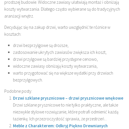
prostszej budowie. Widoczne zawiasy ułatwiają montaż i obniżają
koszty wytwarzania. Dlatego często wybierane są do tradycyjnych
aranżacji wnętrz.
Decydując się na zakup drzwi, warto uwzględnić te różnice w
kosztach:
drzwi bezprzylgowe są droższe,
zastosowanie ukrytych zawiasów zwiększa ich koszt,
drzwi przylgowe są bardziej przystępne cenowo,
widoczne zawiasy obniżają koszty wytwarzania,
warto przygotować się na większe wydatki przy drzwiach
bezprzylgowych.
Podobne posty:
Drzwi szklane prysznicowe – drzwi prysznicowe wnękowe
Drzwi szklane prysznicowe to nie tylko praktyczne, ale także
niezwykle stylowe rozwiązanie, które potrafi odmienić każdą
łazienkę. Ich przezroczystość sprawia, że przestrzeń...
Meble z Charakterem: Odkryj Piękno Drewnianych