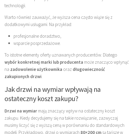
technologii.
Warto również zauważyć, że wyższa cena często wiąże się z
dodatkowymi usługami. Na przykład:
profesjonalne doradztwo,
wsparcie posprzedażowe.
To istotne elementy oferty uznawanych producentów. Dlatego
wybór konkretnej marki lub producenta
może znacząco wpłynąć
na
zadowolenie użytkownika
oraz
długowieczność
zakupionych drzwi
.
Jak drzwi na wymiar wpływają na
ostateczny koszt zakupu?
Drzwi na wymiar
mają znaczący wpływ na ostateczny koszt
zakupu. Kiedy decydujemy się na takie rozwiązanie, zazwyczaj
musimy liczyć się z wyższą ceną w porównaniu do standardowych
modeli. Przykładowo, drzwi o wymiarach
80×200 cm
są tańsze w