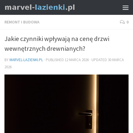
REMONT I BUDOWA
0
Jakie czynniki wpływają na cenę drzwi
wewnętrznych drewnianych?
BY
MARVEL-LAZIENKI.PL
· PUBLISHED
12 MARCA 2026
· UPDATED
30 MARCA
2026