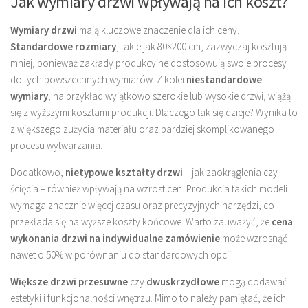
Jak wymiary drzwi wpływają na ich koszt?
Wymiary drzwi
mają kluczowe znaczenie dla ich ceny.
Standardowe rozmiary
, takie jak 80×200 cm, zazwyczaj kosztują
mniej, ponieważ zakłady produkcyjne dostosowują swoje procesy
do tych powszechnych wymiarów. Z kolei
niestandardowe
wymiary
, na przykład wyjątkowo szerokie lub wysokie drzwi, wiążą
się z wyższymi kosztami produkcji. Dlaczego tak się dzieje? Wynika to
z większego zużycia materiału oraz bardziej skomplikowanego
procesu wytwarzania.
Dodatkowo,
nietypowe kształty drzwi
– jak zaokrąglenia czy
ścięcia – również wpływają na wzrost cen. Produkcja takich modeli
wymaga znacznie więcej czasu oraz precyzyjnych narzędzi, co
przekłada się na wyższe koszty końcowe. Warto zauważyć, że
cena
wykonania drzwi na indywidualne zamówienie
może wzrosnąć
nawet o 50% w porównaniu do standardowych opcji.
Większe drzwi przesuwne
czy
dwuskrzydłowe
mogą dodawać
estetyki i funkcjonalności wnętrzu. Mimo to należy pamiętać, że ich