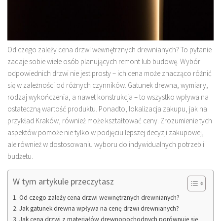
Od czego zależy cena drzwi wewnętrznych drewnianych? To pytanie
zadaje sobie wiele osób planujących remont lub budowę. Wybór
odpowiednich drzwi nie jest prosty – ich cena może znacząco różnić
się w zależności od różnych czynników. Gatunek drewna, wymiary,
rodzaj wykończenia, a nawet konstrukcja – to wszystko wpływa na
ostateczną wartość produktu. Ponadto, lokalizacja zakupu, jak na
przykład Kraków, również może kształtować ceny. Zrozumienie tych
aspektów pomoże nie tylko w podjęciu lepszej decyzji zakupowej,
ale również w dostosowaniu wyboru do indywidualnych potrzeb i
budżetu.
W tym artykule przeczytasz
Od czego zależy cena drzwi wewnętrznych drewnianych?
Jak gatunek drewna wpływa na cenę drzwi drewnianych?
Jak cena drzwi z materiałów drewnopochodnych porównuje się