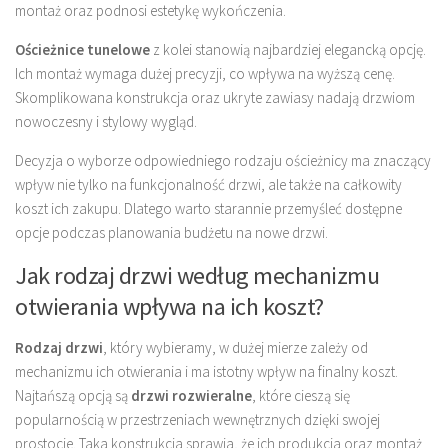
montaż oraz podnosi estetykę wykończenia.
Ościeżnice tunelowe
z kolei stanowią najbardziej elegancką opcję.
Ich montaż wymaga dużej precyzji, co wpływa na wyższą cenę.
Skomplikowana konstrukcja oraz ukryte zawiasy nadają drzwiom
nowoczesny i stylowy wygląd.
Decyzja o wyborze odpowiedniego rodzaju ościeżnicy ma znaczący
wpływ nie tylko na funkcjonalność drzwi, ale także na całkowity
koszt ich zakupu. Dlatego warto starannie przemyśleć dostępne
opcje podczas planowania budżetu na nowe drzwi.
Jak rodzaj drzwi według mechanizmu
otwierania wpływa na ich koszt?
Rodzaj drzwi
, który wybieramy, w dużej mierze zależy od
mechanizmu ich otwierania i ma istotny wpływ na finalny koszt.
Najtańszą opcją są
drzwi rozwieralne
, które cieszą się
popularnością w przestrzeniach wewnętrznych dzięki swojej
prostocie. Taka konstrukcja sprawia, że ich produkcja oraz montaż