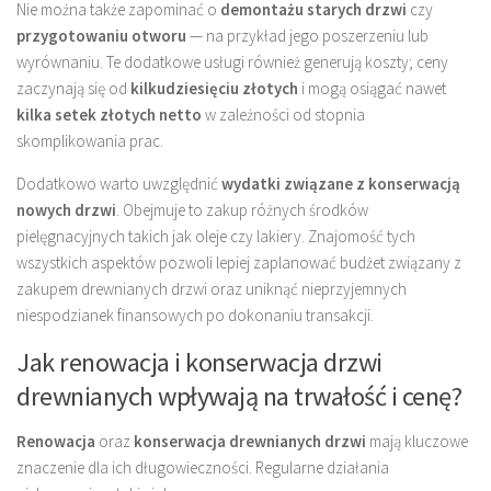
Nie można także zapominać o
demontażu starych drzwi
czy
przygotowaniu otworu
— na przykład jego poszerzeniu lub
wyrównaniu. Te dodatkowe usługi również generują koszty; ceny
zaczynają się od
kilkudziesięciu złotych
i mogą osiągać nawet
kilka setek złotych netto
w zależności od stopnia
skomplikowania prac.
Dodatkowo warto uwzględnić
wydatki związane z konserwacją
nowych drzwi
. Obejmuje to zakup różnych środków
pielęgnacyjnych takich jak oleje czy lakiery. Znajomość tych
wszystkich aspektów pozwoli lepiej zaplanować budżet związany z
zakupem drewnianych drzwi oraz uniknąć nieprzyjemnych
niespodzianek finansowych po dokonaniu transakcji.
Jak renowacja i konserwacja drzwi
drewnianych wpływają na trwałość i cenę?
Renowacja
oraz
konserwacja drewnianych drzwi
mają kluczowe
znaczenie dla ich długowieczności. Regularne działania