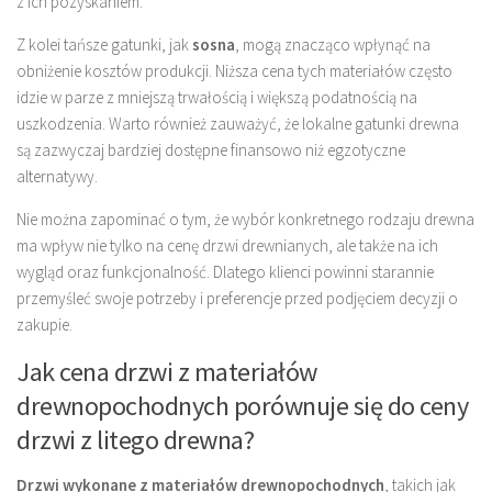
z ich pozyskaniem.
Z kolei tańsze gatunki, jak
sosna
, mogą znacząco wpłynąć na
obniżenie kosztów produkcji. Niższa cena tych materiałów często
idzie w parze z mniejszą trwałością i większą podatnością na
uszkodzenia. Warto również zauważyć, że lokalne gatunki drewna
są zazwyczaj bardziej dostępne finansowo niż egzotyczne
alternatywy.
Nie można zapominać o tym, że wybór konkretnego rodzaju drewna
ma wpływ nie tylko na cenę drzwi drewnianych, ale także na ich
wygląd oraz funkcjonalność. Dlatego klienci powinni starannie
przemyśleć swoje potrzeby i preferencje przed podjęciem decyzji o
zakupie.
Jak cena drzwi z materiałów
drewnopochodnych porównuje się do ceny
drzwi z litego drewna?
Drzwi wykonane z materiałów drewnopochodnych
, takich jak