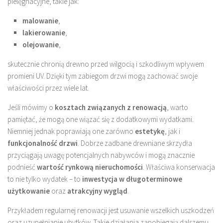
pielęgnacyjne, takie jak:
malowanie
,
lakierowanie
,
olejowanie
,
skutecznie chronią drewno przed wilgocią i szkodliwym wpływem
promieni UV. Dzięki tym zabiegom drzwi mogą zachować swoje
właściwości przez wiele lat.
Jeśli mówimy o
kosztach związanych z renowacją
, warto
pamiętać, że mogą one wiązać się z dodatkowymi wydatkami.
Niemniej jednak poprawiają one zarówno
estetykę
, jak i
funkcjonalność drzwi
. Dobrze zadbane drewniane skrzydła
przyciągają uwagę potencjalnych nabywców i mogą znacznie
podnieść
wartość rynkową nieruchomości
. Właściwa konserwacja
to nie tylko wydatek – to
inwestycja w długoterminowe
użytkowanie
oraz
atrakcyjny wygląd
.
Przykładem regularnej renowacji jest usuwanie wszelkich uszkodzeń
oraz uzupełnianie ubytków. Takie działania zapobiegają dalszemu