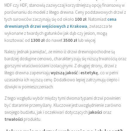
MDF czy HDF, stanowią zazwyczaj korzystniejszą opcję finansową w
porównaniu do modeli z litego drewna. Ceny podstawowych drzwi z
tych surowców zaczynają się od około
100 zł
. Natomiast
cena
drewnianych drzwi wejściowych z Krakowa
, zwłaszcza te
wykonane z twardych gatunków jak dąb czy jesion, mogą
kosztować od
1300 zł
do nawet
3500 zł
lub więcej.
Należy jednak pamiętać, że mimo iż drzwi drewnopochodne są
bardziej dostępne cenowo, charakteryzują się niższą trwałością oraz
gorszymi właściwościami izolacyjnymi. Z drugiej strony, drzwi z
litego drewna zapewniają
wyższą jakość
i
estetykę
, co w pełni
uzasadnia ich wyższą cenę. Dodatkowo lepiej zatrzymują ciepło i
dźwięki w pomieszczeniach.
Z tego względu wybór między tymi dwoma typami drzwi powinien
być starannie przemyślany. Kluczowe jest uwzględnienie zarówno
swojego budżetu, jak i oczekiwań dotyczących
jakości
oraz
trwałości
produktu.