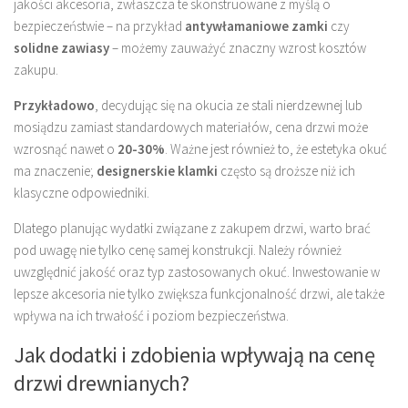
jakości akcesoria, zwłaszcza te skonstruowane z myślą o
bezpieczeństwie – na przykład
antywłamaniowe zamki
czy
solidne zawiasy
– możemy zauważyć znaczny wzrost kosztów
zakupu.
Przykładowo
, decydując się na okucia ze stali nierdzewnej lub
mosiądzu zamiast standardowych materiałów, cena drzwi może
wzrosnąć nawet o
20-30%
. Ważne jest również to, że estetyka okuć
ma znaczenie;
designerskie klamki
często są droższe niż ich
klasyczne odpowiedniki.
Dlatego planując wydatki związane z zakupem drzwi, warto brać
pod uwagę nie tylko cenę samej konstrukcji. Należy również
uwzględnić jakość oraz typ zastosowanych okuć. Inwestowanie w
lepsze akcesoria nie tylko zwiększa funkcjonalność drzwi, ale także
wpływa na ich trwałość i poziom bezpieczeństwa.
Jak dodatki i zdobienia wpływają na cenę
drzwi drewnianych?