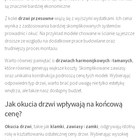
są znacznie bardziej ekonomiczne.
Z kolei
drzwi przesuwne
wiążą się z wyższymi wydatkami. Ich cena
wynika z zastosowania bardziej skomplikowanych systemów
prowadnic i okuć. Na przykład modele chowane w ścianie są jeszcze
droższe ze względu na dodatkowe prace budowlane oraz
trudniejszy proces montażu.
Warto również pamiętać o
drzwiach harmonijkowych
i
łamanych
,
które również generują większe koszty. Skomplikowane zawiasy
oraz unikalna konstrukcja podnoszą cenę tych modeli. Wybierając
odpowiedni typ drzwi, warto brać pod uwagę nie tylko estetykę
wnętrza, ale także nasz dostępny budżet.
Jak okucia drzwi wpływają na końcową
cenę?
Okucia drzwi
, takie jak
klamki
,
zawiasy
i
zamki
, odgrywają istotną
rolę w kształtowaniu ostatecznej ceny drzwi. Wybierając wysokiej