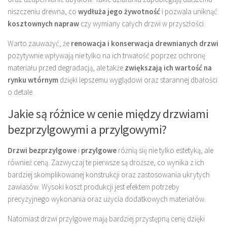
niszczeniu drewna, co
wydłuża jego żywotność
i pozwala uniknąć
kosztownych napraw
czy wymiany całych drzwi w przyszłości.
Warto zauważyć, że
renowacja i konserwacja drewnianych drzwi
pozytywnie wpływają nie tylko na ich trwałość poprzez ochronę
materiału przed degradacją, ale także
zwiększają ich wartość na
rynku wtórnym
dzięki lepszemu wyglądowi oraz starannej dbałości
o detale.
Jakie są różnice w cenie między drzwiami
bezprzylgowymi a przylgowymi?
Drzwi bezprzylgowe
i
przylgowe
różnią się nie tylko estetyką, ale
również ceną. Zazwyczaj te pierwsze są droższe, co wynika z ich
bardziej skomplikowanej konstrukcji oraz zastosowania ukrytych
zawiasów. Wysoki koszt produkcji jest efektem potrzeby
precyzyjnego wykonania oraz użycia dodatkowych materiałów.
Natomiast drzwi przylgowe mają bardziej przystępną cenę dzięki