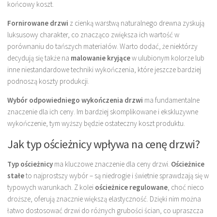
końcowy koszt.
Fornirowane drzwi
z cienką warstwą naturalnego drewna zyskują
luksusowy charakter, co znacząco zwiększa ich wartość w
porównaniu do tańszych materiałów. Warto dodać, że niektórzy
decydują się także na
malowanie kryjące
w ulubionym kolorze lub
inne niestandardowe techniki wykończenia, które jeszcze bardziej
podnoszą koszty produkcji.
Wybór odpowiedniego wykończenia drzwi
ma fundamentalne
znaczenie dla ich ceny. Im bardziej skomplikowane i ekskluzywne
wykończenie, tym wyższy będzie ostateczny koszt produktu.
Jak typ ościeżnicy wpływa na cenę drzwi?
Typ ościeżnicy
ma kluczowe znaczenie dla ceny drzwi.
Ościeżnice
stałe
to najprostszy wybór – są niedrogie i świetnie sprawdzają się w
typowych warunkach. Z kolei
ościeżnice regulowane
, choć nieco
droższe, oferują znacznie większą elastyczność. Dzięki nim można
łatwo dostosować drzwi do różnych grubości ścian, co upraszcza