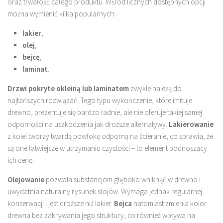
oraz trwałość całego produktu. Wśród licznych dostępnych opcji
można wymienić kilka popularnych:
lakier
,
olej
,
bejcę
,
laminat
.
Drzwi pokryte okleiną lub laminatem
zwykle należą do
najtańszych rozwiązań. Tego typu wykończenie, które imituje
drewno, prezentuje się bardzo ładnie, ale nie oferuje takiej samej
odporności na uszkodzenia jak droższe alternatywy.
Lakierowanie
z kolei tworzy twardą powłokę odporną na ścieranie, co sprawia, że
są one łatwiejsze w utrzymaniu czystości – to element podnoszący
ich cenę.
Olejowanie
pozwala substancjom głęboko wniknąć w drewno i
uwydatnia naturalny rysunek słojów. Wymaga jednak regularnej
konserwacji i jest droższe niż lakier.
Bejca
natomiast zmienia kolor
drewna bez zakrywania jego struktury, co również wpływa na