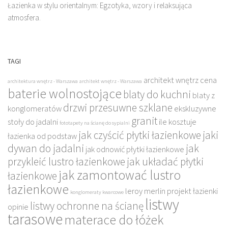
Łazienka w stylu orientalnym: Egzotyka, wzory i relaksująca
atmosfera.
TAGI
architekt wnętrz cena
architektura wnętrz - Warszawa
architekt wnętrz - Warszawa
baterie wolnostojące
blaty do kuchni
blaty z
drzwi przesuwne szklane
konglomeratów
ekskluzywne
granit
stoły do jadalni
ile kosztuje
fototapety na ścianę do sypialni
jak czyścić płytki łazienkowe
jaki
łazienka od podstaw
dywan do jadalni
jak
jak odnowić płytki łazienkowe
przykleić lustro łazienkowe
jak układać płytki
jak zamontować lustro
łazienkowe
łazienkowe
leroy merlin projekt łazienki
konglomeraty kwarcowe
listwy
listwy ochronne na ścianę
opinie
tarasowe
materace do łóżek