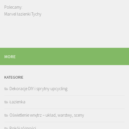
Polecamy:
Marvel łazienki Tychy
MORE
KATEGORIE
Dekoracje DIY i sprytny upcycling
Łazienka
Oświetlenie wnętrz – układ, warstwy, sceny
Pokój różności