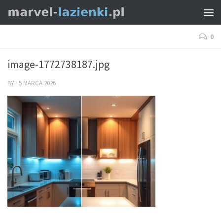
0
image-1772738187.jpg
BY
·
5 MARCA 2026