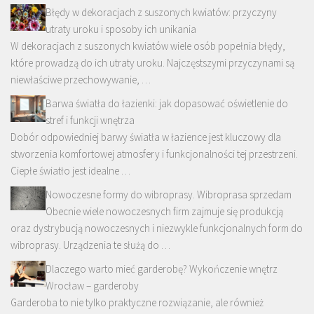
Błędy w dekoracjach z suszonych kwiatów: przyczyny
utraty uroku i sposoby ich unikania
W dekoracjach z suszonych kwiatów wiele osób popełnia błędy,
które prowadzą do ich utraty uroku. Najczęstszymi przyczynami są
niewłaściwe przechowywanie, …
Barwa światła do łazienki: jak dopasować oświetlenie do
stref i funkcji wnętrza
Dobór odpowiedniej barwy światła w łazience jest kluczowy dla
stworzenia komfortowej atmosfery i funkcjonalności tej przestrzeni.
Ciepłe światło jest idealne …
Nowoczesne formy do wibroprasy. Wibroprasa sprzedam
Obecnie wiele nowoczesnych firm zajmuje się produkcją
oraz dystrybucją nowoczesnych i niezwykle funkcjonalnych form do
wibroprasy. Urządzenia te służą do …
Dlaczego warto mieć garderobę? Wykończenie wnętrz
Wrocław – garderoby
Garderoba to nie tylko praktyczne rozwiązanie, ale również