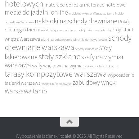
hotelowych
materace do łóżka
materace hotelowe
meble do jadalni online
meble na wymiar Warszawa tanio
Meble
nakładki na schody drewniane
Pokój
łazienkowe Warszawa
dla trojga dzieci
Projektant
Pokój dziecięcy na poddaszu
pokój dzienny z jadalnią
schody
wnętrz Warszawa
płytki łazienkowe enna
płytki łazienkowe jarocin
drewniane warszawa
stoły
schody Warszawa
stoły szklane
lakierowane
szafy na wymiar
warszawa
szafy wnękowe na wymiar
szkło ozdobne do kuchni
tarasy kompozytowe warszawa
wyposażenie
zabudowy wnęk
łazienki warszawa
wzory szaf wnękowych
Warszawa tanio
Wyposażenie łazienek i toalet © 2026. All Rights Reserved.