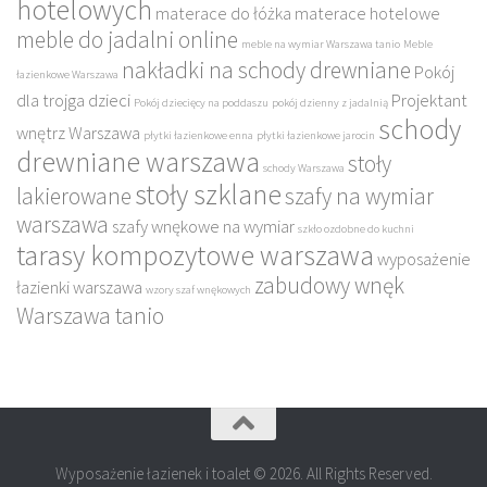
hotelowych
materace do łóżka
materace hotelowe
meble do jadalni online
meble na wymiar Warszawa tanio
Meble
nakładki na schody drewniane
Pokój
łazienkowe Warszawa
dla trojga dzieci
Projektant
Pokój dziecięcy na poddaszu
pokój dzienny z jadalnią
schody
wnętrz Warszawa
płytki łazienkowe enna
płytki łazienkowe jarocin
drewniane warszawa
stoły
schody Warszawa
stoły szklane
lakierowane
szafy na wymiar
warszawa
szafy wnękowe na wymiar
szkło ozdobne do kuchni
tarasy kompozytowe warszawa
wyposażenie
zabudowy wnęk
łazienki warszawa
wzory szaf wnękowych
Warszawa tanio
Wyposażenie łazienek i toalet © 2026. All Rights Reserved.