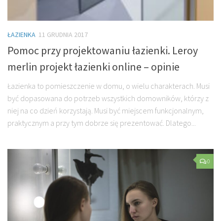
ŁAZIENKA
11 GRUDNIA 2017
Pomoc przy projektowaniu łazienki. Leroy
merlin projekt łazienki online – opinie
Łazienka to pomieszczenie w domu, o wielu charakterach. Musi
być dopasowana do potrzeb wszystkich domowników, którzy z
niej na co dzień korzystają. Musi być miejscem funkcjonalnym,
praktycznym a przy tym dobrze się prezentować. Dlatego...
0