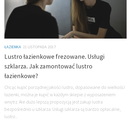
ŁAZIENKA
21 LISTOPADA 2017
Lustro łazienkowe frezowane. Usługi
szklarza. Jak zamontować lustro
łazienkowe?
Chcąc kupić porządnej jakości lustro, dopasowane do wielkości
łazienki, można je kupić w każdym sklepie z wyposażeniem
wnętrz. Ale dużo lepszą propozycją jest zakup lustra
bezpośrednio u szklarza. Usługi szklarza są bardzo opłacalne,
lustro...