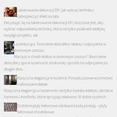
…
Lakierowanie dekoracji DIY: jak wybrać technikę i
zabezpieczyć efekt na lata
Decydując się na lakierowanie dekoracji DIY, kluczowe jest, aby
wybrać odpowiednią technikę, która nie tylko podkreśli estetykę
twojego projektu, ale …
Łazienka spa: Tworzenie atmosfery relaksu i odprężenia w
domowym zaciszu.
Marzysz o chwili relaksu w domowym zaciszu? Stworzenie
atmosfery spa w łazience to doskonały sposób na odprężenie po
długim dniu. …
Klasyczna elegancja w łazience: Ponadczasowe wzornictwo
i rafinowane detale.
Klasyczna elegancja w łazience to nie tylko kwestia estetyki, ale także
harmonii i komfortu, które sprzyjają relaksowi. W dobie szybkich …
Ozdobne płyty betonowe zdobiące każdą posesję – płyty
betonowe chodnikowe