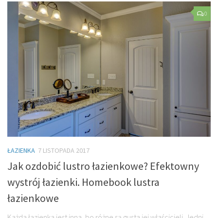
0
ŁAZIENKA
7 LISTOPADA 2017
Jak ozdobić lustro łazienkowe? Efektowny
wystrój łazienki. Homebook lustra
łazienkowe
Każda łazienka jest inna, bo różne są gusta jej właścicieli. Jedni