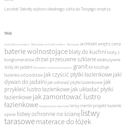
Lacobel: Sekrety wyboru idealnego szkła do Twojego wnętrza
TAGI
architekt wnętrz cena
architektura wnętrz - Warszawa
architekt wnętrz - Warszawa
baterie wolnostojące
blaty do kuchni
blaty z
drzwi przesuwne szklane
konglomeratów
ekskluzywne
granit
stoły do jadalni
ile kosztuje
fototapety na ścianę do sypialni
jak czyścić płytki łazienkowe
jaki
łazienka od podstaw
dywan do jadalni
jak
jak odnowić płytki łazienkowe
przykleić lustro łazienkowe
jak układać płytki
jak zamontować lustro
łazienkowe
łazienkowe
leroy merlin projekt łazienki
konglomeraty kwarcowe
listwy
listwy ochronne na ścianę
opinie
tarasowe
materace do łóżek