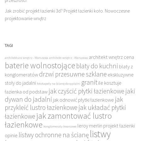
przeszłości.
Jak zrobić projekt łazienki 3d? Projekt łazienki koło. Nowoczesne
projektowanie wnętrz
TAGI
architekt wnętrz cena
architektura wnętrz - Warszawa
architekt wnętrz - Warszawa
baterie wolnostojące
blaty do kuchni
blaty z
drzwi przesuwne szklane
konglomeratów
ekskluzywne
granit
stoły do jadalni
ile kosztuje
fototapety na ścianę do sypialni
jak czyścić płytki łazienkowe
jaki
łazienka od podstaw
dywan do jadalni
jak
jak odnowić płytki łazienkowe
przykleić lustro łazienkowe
jak układać płytki
jak zamontować lustro
łazienkowe
łazienkowe
leroy merlin projekt łazienki
konglomeraty kwarcowe
listwy
listwy ochronne na ścianę
opinie