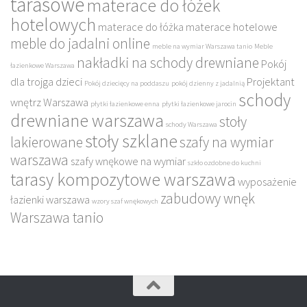
tarasowe
materace do łóżek
hotelowych
materace do łóżka
materace hotelowe
meble do jadalni online
meble na wymiar Warszawa tanio
Meble
nakładki na schody drewniane
Pokój
łazienkowe Warszawa
dla trojga dzieci
Projektant
Pokój dziecięcy na poddaszu
pokój dzienny z jadalnią
schody
wnętrz Warszawa
płytki łazienkowe enna
płytki łazienkowe jarocin
drewniane warszawa
stoły
schody Warszawa
stoły szklane
lakierowane
szafy na wymiar
warszawa
szafy wnękowe na wymiar
szkło ozdobne do kuchni
tarasy kompozytowe warszawa
wyposażenie
zabudowy wnęk
łazienki warszawa
wzory szaf wnękowych
Warszawa tanio