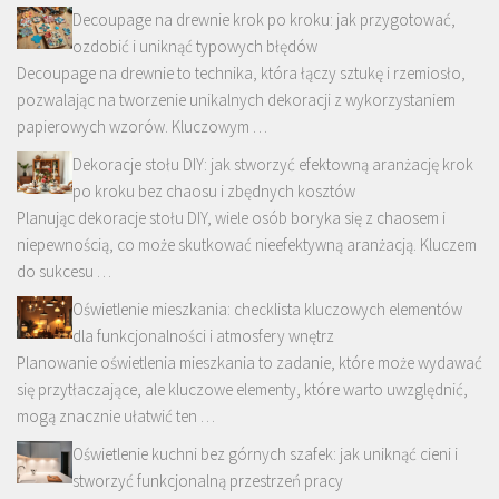
Decoupage na drewnie krok po kroku: jak przygotować,
ozdobić i uniknąć typowych błędów
Decoupage na drewnie to technika, która łączy sztukę i rzemiosło,
pozwalając na tworzenie unikalnych dekoracji z wykorzystaniem
papierowych wzorów. Kluczowym …
Dekoracje stołu DIY: jak stworzyć efektowną aranżację krok
po kroku bez chaosu i zbędnych kosztów
Planując dekoracje stołu DIY, wiele osób boryka się z chaosem i
niepewnością, co może skutkować nieefektywną aranżacją. Kluczem
do sukcesu …
Oświetlenie mieszkania: checklista kluczowych elementów
dla funkcjonalności i atmosfery wnętrz
Planowanie oświetlenia mieszkania to zadanie, które może wydawać
się przytłaczające, ale kluczowe elementy, które warto uwzględnić,
mogą znacznie ułatwić ten …
Oświetlenie kuchni bez górnych szafek: jak uniknąć cieni i
stworzyć funkcjonalną przestrzeń pracy