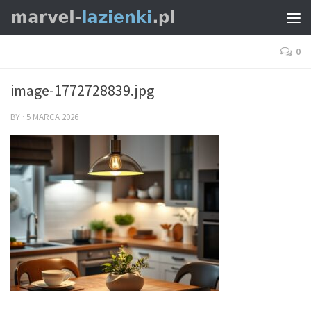
0
image-1772728839.jpg
BY
·
5 MARCA 2026