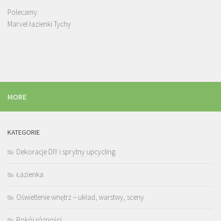
Polecamy:
Marvel łazienki Tychy
MORE
KATEGORIE
Dekoracje DIY i sprytny upcycling
Łazienka
Oświetlenie wnętrz – układ, warstwy, sceny
Pokój różności