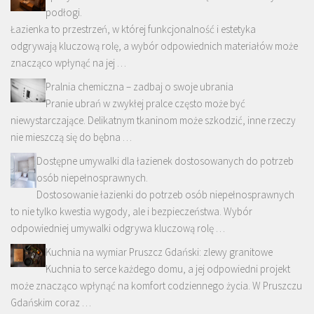
podłogi.
Łazienka to przestrzeń, w której funkcjonalność i estetyka
odgrywają kluczową rolę, a wybór odpowiednich materiałów może
znacząco wpłynąć na jej …
Pralnia chemiczna – zadbaj o swoje ubrania
Pranie ubrań w zwykłej pralce często może być
niewystarczające. Delikatnym tkaninom może szkodzić, inne rzeczy
nie mieszczą się do bębna …
Dostępne umywalki dla łazienek dostosowanych do potrzeb
osób niepełnosprawnych.
Dostosowanie łazienki do potrzeb osób niepełnosprawnych
to nie tylko kwestia wygody, ale i bezpieczeństwa. Wybór
odpowiedniej umywalki odgrywa kluczową rolę …
Kuchnia na wymiar Pruszcz Gdański: zlewy granitowe
Kuchnia to serce każdego domu, a jej odpowiedni projekt
może znacząco wpłynąć na komfort codziennego życia. W Pruszczu
Gdańskim coraz …