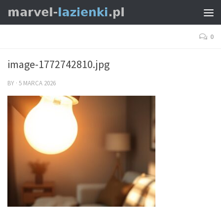
0
image-1772742810.jpg
BY
·
5 MARCA 2026