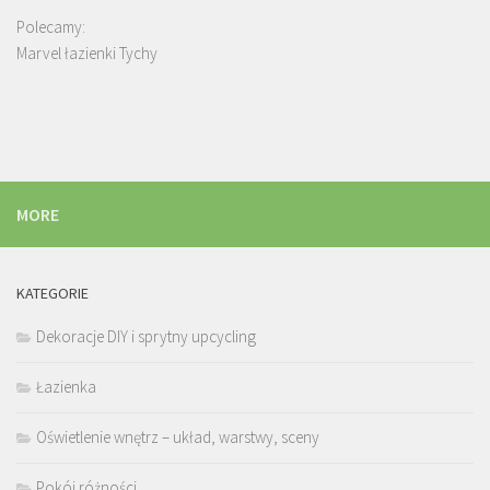
Polecamy:
Marvel łazienki Tychy
MORE
KATEGORIE
Dekoracje DIY i sprytny upcycling
Łazienka
Oświetlenie wnętrz – układ, warstwy, sceny
Pokój różności