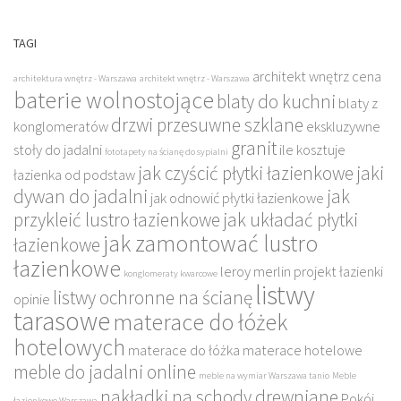
TAGI
architekt wnętrz cena
architektura wnętrz - Warszawa
architekt wnętrz - Warszawa
baterie wolnostojące
blaty do kuchni
blaty z
drzwi przesuwne szklane
konglomeratów
ekskluzywne
granit
stoły do jadalni
ile kosztuje
fototapety na ścianę do sypialni
jak czyścić płytki łazienkowe
jaki
łazienka od podstaw
dywan do jadalni
jak
jak odnowić płytki łazienkowe
przykleić lustro łazienkowe
jak układać płytki
jak zamontować lustro
łazienkowe
łazienkowe
leroy merlin projekt łazienki
konglomeraty kwarcowe
listwy
listwy ochronne na ścianę
opinie
tarasowe
materace do łóżek
hotelowych
materace do łóżka
materace hotelowe
meble do jadalni online
meble na wymiar Warszawa tanio
Meble
nakładki na schody drewniane
Pokój
łazienkowe Warszawa