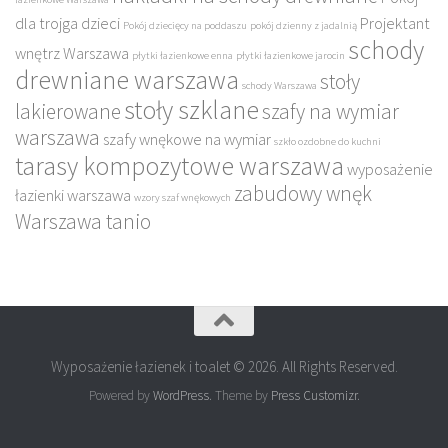
dla trojga dzieci
Projektant
Pokój dziecięcy na poddaszu
pokój dzienny z jadalnią
schody
wnętrz Warszawa
płytki łazienkowe enna
płytki łazienkowe jarocin
drewniane warszawa
stoły
schody Warszawa
stoły szklane
lakierowane
szafy na wymiar
warszawa
szafy wnękowe na wymiar
szkło ozdobne do kuchni
tarasy kompozytowe warszawa
wyposażenie
zabudowy wnęk
łazienki warszawa
wzory szaf wnękowych
Warszawa tanio
Wyposażenie łazienek i toalet © 2026. All Rights Reserved.
Powered by
WordPress
. Theme by
Press Customizr
.