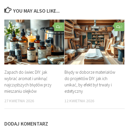
YOU MAY ALSO LIKE...
0
0
Zapach do świec DIY: jak
Błędy w doborze materiałów
wybrać aromat i uniknąć
do projektów DIY: jak ich
najczęstszych błędów przy
unikać, by efekt był trwały i
mieszaniu olejków
estetyczny
27 KWIETNIA 2026
12 KWIETNIA 2026
DODAJ KOMENTARZ