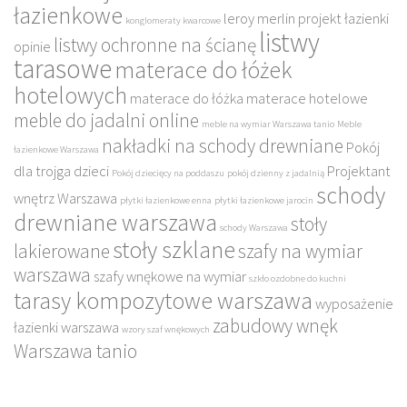
łazienkowe
leroy merlin projekt łazienki
konglomeraty kwarcowe
listwy
listwy ochronne na ścianę
opinie
tarasowe
materace do łóżek
hotelowych
materace do łóżka
materace hotelowe
meble do jadalni online
meble na wymiar Warszawa tanio
Meble
nakładki na schody drewniane
Pokój
łazienkowe Warszawa
dla trojga dzieci
Projektant
Pokój dziecięcy na poddaszu
pokój dzienny z jadalnią
schody
wnętrz Warszawa
płytki łazienkowe enna
płytki łazienkowe jarocin
drewniane warszawa
stoły
schody Warszawa
stoły szklane
lakierowane
szafy na wymiar
warszawa
szafy wnękowe na wymiar
szkło ozdobne do kuchni
tarasy kompozytowe warszawa
wyposażenie
zabudowy wnęk
łazienki warszawa
wzory szaf wnękowych
Warszawa tanio