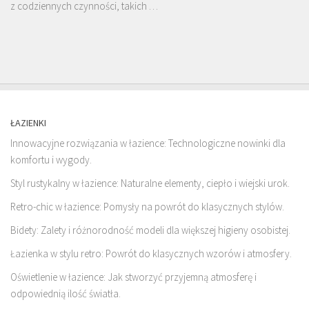
z codziennych czynności, takich …
ŁAZIENKI
Innowacyjne rozwiązania w łazience: Technologiczne nowinki dla
komfortu i wygody.
Styl rustykalny w łazience: Naturalne elementy, ciepło i wiejski urok.
Retro-chic w łazience: Pomysły na powrót do klasycznych stylów.
Bidety: Zalety i różnorodność modeli dla większej higieny osobistej.
Łazienka w stylu retro: Powrót do klasycznych wzorów i atmosfery.
Oświetlenie w łazience: Jak stworzyć przyjemną atmosferę i
odpowiednią ilość światła.