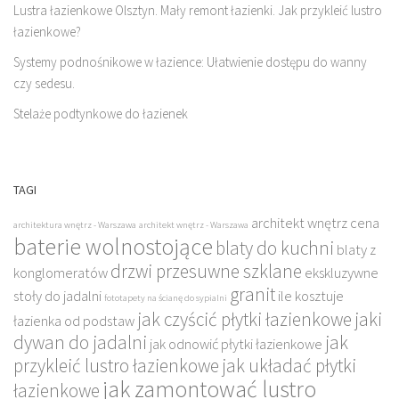
Lustra łazienkowe Olsztyn. Mały remont łazienki. Jak przykleić lustro
łazienkowe?
Systemy podnośnikowe w łazience: Ułatwienie dostępu do wanny
czy sedesu.
Stelaże podtynkowe do łazienek
TAGI
architekt wnętrz cena
architektura wnętrz - Warszawa
architekt wnętrz - Warszawa
baterie wolnostojące
blaty do kuchni
blaty z
drzwi przesuwne szklane
konglomeratów
ekskluzywne
granit
stoły do jadalni
ile kosztuje
fototapety na ścianę do sypialni
jak czyścić płytki łazienkowe
jaki
łazienka od podstaw
dywan do jadalni
jak
jak odnowić płytki łazienkowe
przykleić lustro łazienkowe
jak układać płytki
jak zamontować lustro
łazienkowe