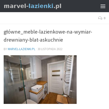
0
główne_meble-lazienkowe-na-wymiar-
drewniany-blat-askuchnie
BY
MARVEL-LAZIENKI.PL
·
30 LISTOPADA 2022