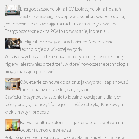
Energooszczędne okna PCV. Izolacyjne okna Poznań
Zastanawiasz się, jak poprawić komfort swojego domu,
jednocześnie oszczędzając na rachunkach za ogrzewanie?
Energooszczędne okna PCV to rozwiązanie, które nie …
Inteligentne rozwiązania w łazience: Nowoczesne
technologie dla większej wygody.
W dzisiejszych czasach łazienka to nie tylko miejsce codziennej
higieny, ale również przestrzeń, w której nowoczesne technologie
mogą znacząco poprawić …
Oświetlenie szynowe do salonu: jak wybrać i zaplanować
funkcjonalny oraz estetyczny system
Oświetlenie szynowe w salonie to idealne rozwiązanie dla tych,
którzy pragną połączyć funkcjonalność z estetyką. Kluczowym
krokiem w tym procesie …
Barwa światła a kolor ścian: jak oświetlenie wpływa na
odbiór i atmosferę wnętrza
Kolor ścian w Twoim wnętrzu może wyglądać zupełnie inaczej w