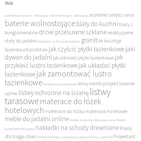
TAGI
architekt wnętrz cena
architektura wnętrz - Warszawa
architekt wnętrz - Warszawa
baterie wolnostojące
blaty do kuchni
blaty z
drzwi przesuwne szklane
konglomeratów
ekskluzywne
granit
stoły do jadalni
ile kosztuje
fototapety na ścianę do sypialni
jak czyścić płytki łazienkowe
jaki
łazienka od podstaw
dywan do jadalni
jak
jak odnowić płytki łazienkowe
przykleić lustro łazienkowe
jak układać płytki
jak zamontować lustro
łazienkowe
łazienkowe
leroy merlin projekt łazienki
konglomeraty kwarcowe
listwy
listwy ochronne na ścianę
opinie
tarasowe
materace do łóżek
hotelowych
materace do łóżka
materace hotelowe
meble do jadalni online
meble na wymiar Warszawa tanio
Meble
nakładki na schody drewniane
Pokój
łazienkowe Warszawa
dla trojga dzieci
Projektant
Pokój dziecięcy na poddaszu
pokój dzienny z jadalnią