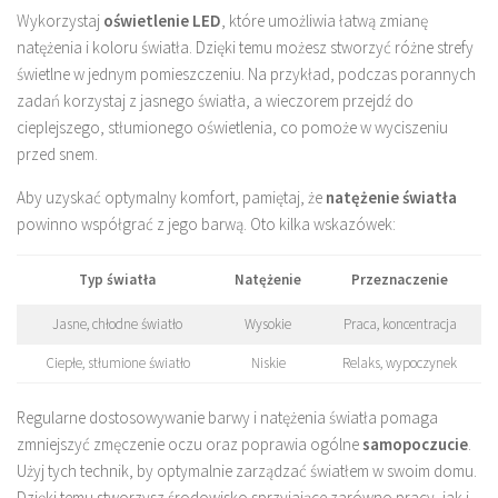
Wykorzystaj
oświetlenie LED
, które umożliwia łatwą zmianę
natężenia i koloru światła. Dzięki temu możesz stworzyć różne strefy
świetlne w jednym pomieszczeniu. Na przykład, podczas porannych
zadań korzystaj z jasnego światła, a wieczorem przejdź do
cieplejszego, stłumionego oświetlenia, co pomoże w wyciszeniu
przed snem.
Aby uzyskać optymalny komfort, pamiętaj, że
natężenie światła
powinno współgrać z jego barwą. Oto kilka wskazówek:
Typ światła
Natężenie
Przeznaczenie
Jasne, chłodne światło
Wysokie
Praca, koncentracja
Ciepłe, stłumione światło
Niskie
Relaks, wypoczynek
Regularne dostosowywanie barwy i natężenia światła pomaga
zmniejszyć zmęczenie oczu oraz poprawia ogólne
samopoczucie
.
Użyj tych technik, by optymalnie zarządzać światłem w swoim domu.
Dzięki temu stworzysz środowisko sprzyjające zarówno pracy, jak i