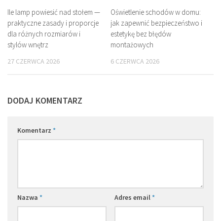
Ile lamp powiesić nad stołem —
Oświetlenie schodów w domu:
praktyczne zasady i proporcje
jak zapewnić bezpieczeństwo i
dla różnych rozmiarów i
estetykę bez błędów
stylów wnętrz
montażowych
27 CZERWCA 2026
6 CZERWCA 2026
DODAJ KOMENTARZ
Komentarz
*
Nazwa
*
Adres email
*