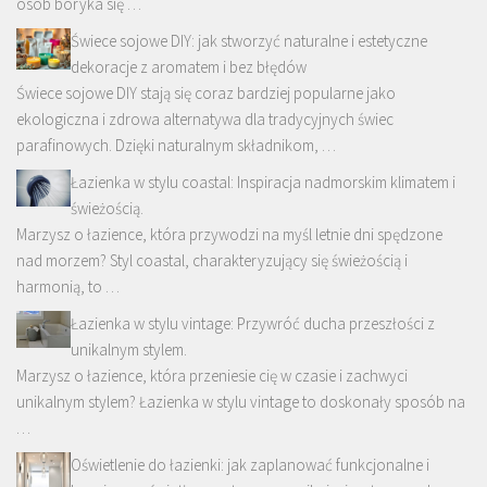
osób boryka się …
Świece sojowe DIY: jak stworzyć naturalne i estetyczne
dekoracje z aromatem i bez błędów
Świece sojowe DIY stają się coraz bardziej popularne jako
ekologiczna i zdrowa alternatywa dla tradycyjnych świec
parafinowych. Dzięki naturalnym składnikom, …
Łazienka w stylu coastal: Inspiracja nadmorskim klimatem i
świeżością.
Marzysz o łazience, która przywodzi na myśl letnie dni spędzone
nad morzem? Styl coastal, charakteryzujący się świeżością i
harmonią, to …
Łazienka w stylu vintage: Przywróć ducha przeszłości z
unikalnym stylem.
Marzysz o łazience, która przeniesie cię w czasie i zachwyci
unikalnym stylem? Łazienka w stylu vintage to doskonały sposób na
…
Oświetlenie do łazienki: jak zaplanować funkcjonalne i