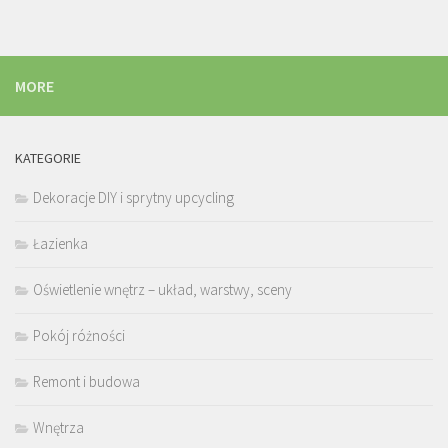
MORE
KATEGORIE
Dekoracje DIY i sprytny upcycling
Łazienka
Oświetlenie wnętrz – układ, warstwy, sceny
Pokój różności
Remont i budowa
Wnętrza