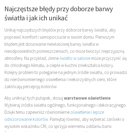
Najczęstsze błędy przy doborze barwy
światła i jak ich unikać
Unikaj najczęstszych błędów przy doborze barwy światła, aby
poprawić komfort i samopoczucie w swoim domu. Pierwszym
błędem jest stosowanie niewłaściwej barwy światła w
nieodpowiednich pomieszczeniach, co może tworzyć nieprzyjazną
atmosferę. Na przykład, zimne
światło w salonie
może przyczynić się
do chłodnego klimatu, a ciepłe w kuchni zniekształca kolory.
Kolejny problem to poleganie na jednym źródle światła, co prowadzi
do nierównomiernego oświetlenia i niekorzystnych cieni, które
zakłócają percepcję kolorów.
Aby uniknąć tych pułapek, stosuj
warstwowe oświetlenie
.
Wybieraj źródła światła ogólnego, funkcjonalnego i dekoracyjnego.
Dzięki temu zapewnisz równomierne
oświetlenie i lepsze
odwzorowanie kolorów
. Pamiętaj również, aby wybierać żarówki o
wysokim wskaźniku CRI, co sprzyja wiernemu oddaniu barw.