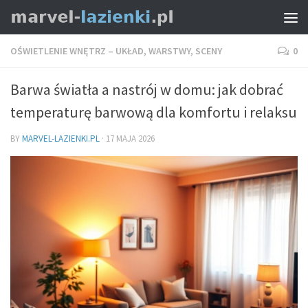
OŚWIETLENIE WNĘTRZ – UKŁAD, WARSTWY, SCENY
0
Barwa światła a nastrój w domu: jak dobrać
temperaturę barwową dla komfortu i relaksu
BY
MARVEL-LAZIENKI.PL
·
17 MAJA 2026