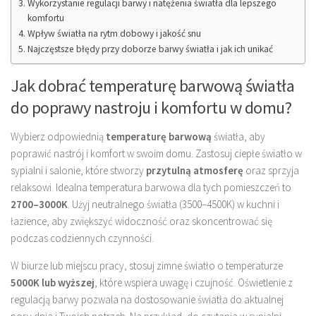
Wykorzystanie regulacji barwy i natężenia światła dla lepszego
komfortu
Wpływ światła na rytm dobowy i jakość snu
Najczęstsze błędy przy doborze barwy światła i jak ich unikać
Jak dobrać temperaturę barwową światła
do poprawy nastroju i komfortu w domu?
Wybierz odpowiednią
temperaturę barwową
światła, aby
poprawić nastrój i komfort w swoim domu. Zastosuj ciepłe światło w
sypialni i salonie, które stworzy
przytulną atmosferę
oraz sprzyja
relaksowi. Idealna temperatura barwowa dla tych pomieszczeń to
2700–3000K
. Użyj neutralnego światła (3500–4500K) w kuchni i
łazience, aby zwiększyć widoczność oraz skoncentrować się
podczas codziennych czynności.
W biurze lub miejscu pracy, stosuj zimne światło o temperaturze
5000K lub wyższej
, które wspiera uwagę i czujność. Oświetlenie z
regulacją barwy pozwala na dostosowanie światła do aktualnej