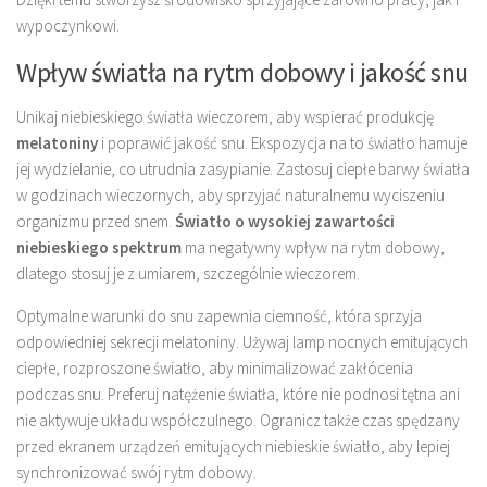
wypoczynkowi.
Wpływ światła na rytm dobowy i jakość snu
Unikaj niebieskiego światła wieczorem, aby wspierać produkcję
melatoniny
i poprawić jakość snu. Ekspozycja na to światło hamuje
jej wydzielanie, co utrudnia zasypianie. Zastosuj ciepłe barwy światła
w godzinach wieczornych, aby sprzyjać naturalnemu wyciszeniu
organizmu przed snem.
Światło o wysokiej zawartości
niebieskiego spektrum
ma negatywny wpływ na rytm dobowy,
dlatego stosuj je z umiarem, szczególnie wieczorem.
Optymalne warunki do snu zapewnia ciemność, która sprzyja
odpowiedniej sekrecji melatoniny. Używaj lamp nocnych emitujących
ciepłe, rozproszone światło, aby minimalizować zakłócenia
podczas snu. Preferuj natężenie światła, które nie podnosi tętna ani
nie aktywuje układu współczulnego. Ogranicz także czas spędzany
przed ekranem urządzeń emitujących niebieskie światło, aby lepiej
synchronizować swój rytm dobowy.