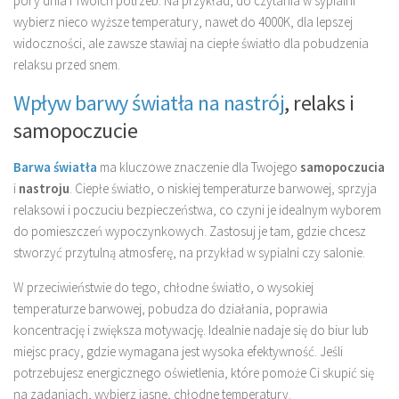
pory dnia i Twoich potrzeb. Na przykład, do czytania w sypialni
wybierz nieco wyższe temperatury, nawet do 4000K, dla lepszej
widoczności, ale zawsze stawiaj na ciepłe światło dla pobudzenia
relaksu przed snem.
Wpływ barwy światła na nastrój
, relaks i
samopoczucie
Barwa światła
ma kluczowe znaczenie dla Twojego
samopoczucia
i
nastroju
. Ciepłe światło, o niskiej temperaturze barwowej, sprzyja
relaksowi i poczuciu bezpieczeństwa, co czyni je idealnym wyborem
do pomieszczeń wypoczynkowych. Zastosuj je tam, gdzie chcesz
stworzyć przytulną atmosferę, na przykład w sypialni czy salonie.
W przeciwieństwie do tego, chłodne światło, o wysokiej
temperaturze barwowej, pobudza do działania, poprawia
koncentrację i zwiększa motywację. Idealnie nadaje się do biur lub
miejsc pracy, gdzie wymagana jest wysoka efektywność. Jeśli
potrzebujesz energicznego oświetlenia, które pomoże Ci skupić się
na zadaniach, wybierz jasne, chłodne temperatury.