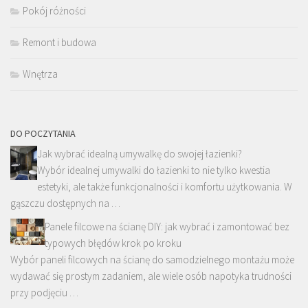
Pokój różności
Remont i budowa
Wnętrza
DO POCZYTANIA
Jak wybrać idealną umywalkę do swojej łazienki?
Wybór idealnej umywalki do łazienki to nie tylko kwestia
estetyki, ale także funkcjonalności i komfortu użytkowania. W
gąszczu dostępnych na …
Panele filcowe na ścianę DIY: jak wybrać i zamontować bez
typowych błędów krok po kroku
Wybór paneli filcowych na ścianę do samodzielnego montażu może
wydawać się prostym zadaniem, ale wiele osób napotyka trudności
przy podjęciu …