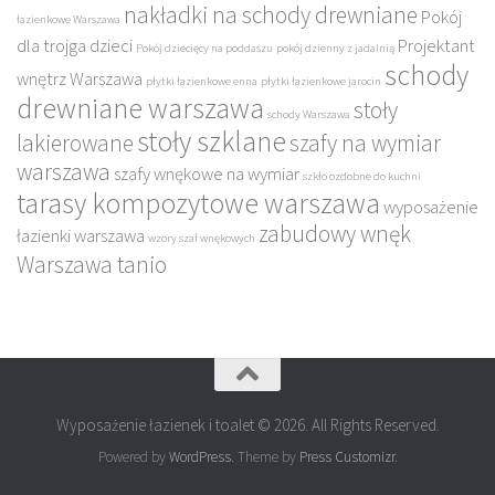
nakładki na schody drewniane
Pokój
łazienkowe Warszawa
dla trojga dzieci
Projektant
Pokój dziecięcy na poddaszu
pokój dzienny z jadalnią
schody
wnętrz Warszawa
płytki łazienkowe enna
płytki łazienkowe jarocin
drewniane warszawa
stoły
schody Warszawa
stoły szklane
lakierowane
szafy na wymiar
warszawa
szafy wnękowe na wymiar
szkło ozdobne do kuchni
tarasy kompozytowe warszawa
wyposażenie
zabudowy wnęk
łazienki warszawa
wzory szaf wnękowych
Warszawa tanio
Wyposażenie łazienek i toalet © 2026. All Rights Reserved.
Powered by
WordPress
. Theme by
Press Customizr
.