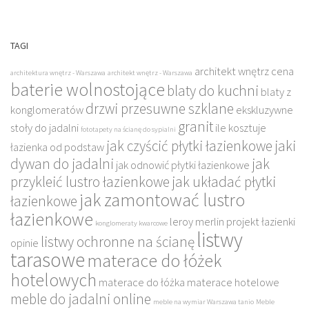
TAGI
architekt wnętrz cena
architektura wnętrz - Warszawa
architekt wnętrz - Warszawa
baterie wolnostojące
blaty do kuchni
blaty z
drzwi przesuwne szklane
konglomeratów
ekskluzywne
granit
stoły do jadalni
ile kosztuje
fototapety na ścianę do sypialni
jak czyścić płytki łazienkowe
jaki
łazienka od podstaw
dywan do jadalni
jak
jak odnowić płytki łazienkowe
przykleić lustro łazienkowe
jak układać płytki
jak zamontować lustro
łazienkowe
łazienkowe
leroy merlin projekt łazienki
konglomeraty kwarcowe
listwy
listwy ochronne na ścianę
opinie
tarasowe
materace do łóżek
hotelowych
materace do łóżka
materace hotelowe
meble do jadalni online
meble na wymiar Warszawa tanio
Meble