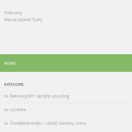
Polecamy:
Marvel łazienki Tychy
MORE
KATEGORIE
Dekoracje DIY i sprytny upcycling
Łazienka
Oświetlenie wnętrz – układ, warstwy, sceny