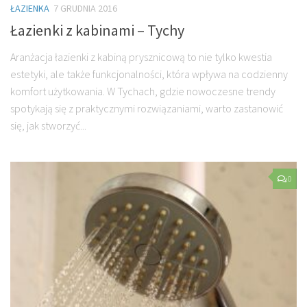
ŁAZIENKA
7 GRUDNIA 2016
Łazienki z kabinami – Tychy
Aranżacja łazienki z kabiną prysznicową to nie tylko kwestia
estetyki, ale także funkcjonalności, która wpływa na codzienny
komfort użytkowania. W Tychach, gdzie nowoczesne trendy
spotykają się z praktycznymi rozwiązaniami, warto zastanowić
się, jak stworzyć...
0