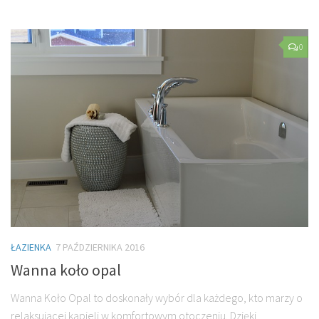
0
ŁAZIENKA
7 PAŹDZIERNIKA 2016
Wanna koło opal
Wanna Koło Opal to doskonały wybór dla każdego, kto marzy o
relaksującej kąpieli w komfortowym otoczeniu. Dzięki