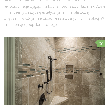
Stelaże podtynkowe to nowoczesne rozwiązanie, które
rewolucjonizuje wygląd i funkcjonalność naszych łazienek. Dzięki
nim możemy cieszyć się estetycznym i minimalistycznym
wnętrzem, w którym nie widać nieestetycznych rur i instalacji. W
miarę rosnącej popularności tego...
0