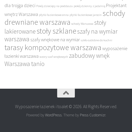
dla trojga dzieci
Projektant
Pokój dziecięcy na poddaszu
pokój dzienny z jadalnią
schody
wnętrz Warszawa
płytki łazienkowe enna
płytki łazienkowe jarocin
drewniane warszawa
stoły
schody Warszawa
stoły szklane
lakierowane
szafy na wymiar
warszawa
szafy wnękowe na wymiar
szkło ozdobne do kuchni
tarasy kompozytowe warszawa
wyposażenie
zabudowy wnęk
łazienki warszawa
wzory szaf wnękowych
Warszawa tanio
Wyposażenie łazienek i toalet © 2026. All Rights Reserved.
Powered by
WordPress
. Theme by
Press Customizr
.