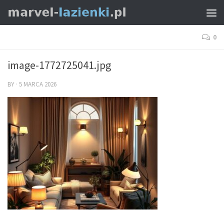
0
image-1772725041.jpg
BY
·
5 MARCA 2026