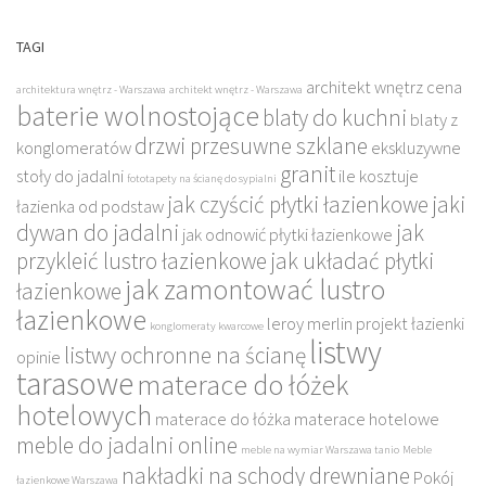
TAGI
architekt wnętrz cena
architektura wnętrz - Warszawa
architekt wnętrz - Warszawa
baterie wolnostojące
blaty do kuchni
blaty z
drzwi przesuwne szklane
konglomeratów
ekskluzywne
granit
stoły do jadalni
ile kosztuje
fototapety na ścianę do sypialni
jak czyścić płytki łazienkowe
jaki
łazienka od podstaw
dywan do jadalni
jak
jak odnowić płytki łazienkowe
przykleić lustro łazienkowe
jak układać płytki
jak zamontować lustro
łazienkowe
łazienkowe
leroy merlin projekt łazienki
konglomeraty kwarcowe
listwy
listwy ochronne na ścianę
opinie
tarasowe
materace do łóżek
hotelowych
materace do łóżka
materace hotelowe
meble do jadalni online
meble na wymiar Warszawa tanio
Meble
nakładki na schody drewniane
Pokój
łazienkowe Warszawa