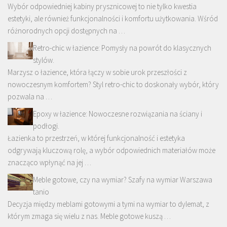
Wybór odpowiedniej kabiny prysznicowej to nie tylko kwestia
estetyki, ale również funkcjonalności i komfortu użytkowania. Wśród
różnorodnych opcji dostępnych na …
Retro-chic w łazience: Pomysły na powrót do klasycznych
stylów.
Marzysz o łazience, która łączy w sobie urok przeszłości z
nowoczesnym komfortem? Styl retro-chic to doskonały wybór, który
pozwala na …
Epoxy w łazience: Nowoczesne rozwiązania na ściany i
podłogi.
Łazienka to przestrzeń, w której funkcjonalność i estetyka
odgrywają kluczową rolę, a wybór odpowiednich materiałów może
znacząco wpłynąć na jej …
Meble gotowe, czy na wymiar? Szafy na wymiar Warszawa
tanio
Decyzja między meblami gotowymi a tymi na wymiar to dylemat, z
którym zmaga się wielu z nas. Meble gotowe kuszą …