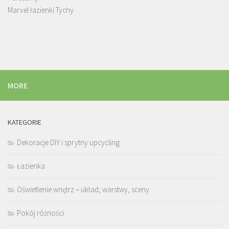
Marvel łazienki Tychy
MORE
KATEGORIE
Dekoracje DIY i sprytny upcycling
Łazienka
Oświetlenie wnętrz – układ, warstwy, sceny
Pokój różności