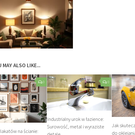
 MAY ALSO LIKE...
0
0
Industrialny urok w łazience:
Jak skutecz
Surowość, metal i wyraziste
plakatów na ścianie:
do oklejan
detale.