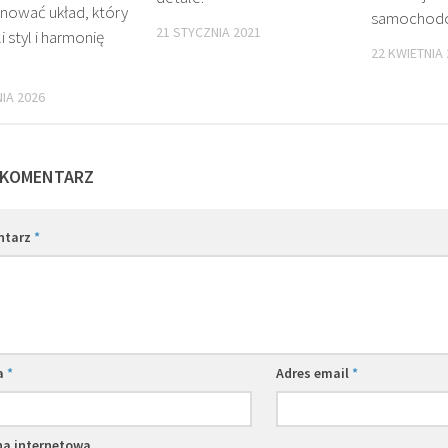
anować układ, który
samochod
21 STYCZNIA 2021
i styl i harmonię
22 KWIETNIA
IA 2026
 KOMENTARZ
ntarz
*
a
*
Adres email
*
na internetowa