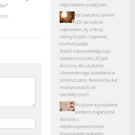
odpowiednim podejściem …
ów?
Kąt świecenia żarówki
 2026
LED: jak wybrać
odpowiedni, by uniknąć
ciemnych plam i zapewnić
komfort światła
Wybór odpowiedniego kąta
świecenia żarówki LED jest
kluczowy dla uzyskania
równomiernego oświetlenia w
pomieszczeniu. Niewłaściwy kąt
może prowadzić do
nieestetycznych …
Przyjazne wyposażenie
sanitarno-higieniczne
dla osób z
niepełnosprawnościami.
Wyposażenie sanitarno-