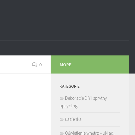
0
MORE
KATEGORIE
Dekoracje DIY i sprytny
upcycling
Łazienka
Oświetlenie wnętrz – układ,