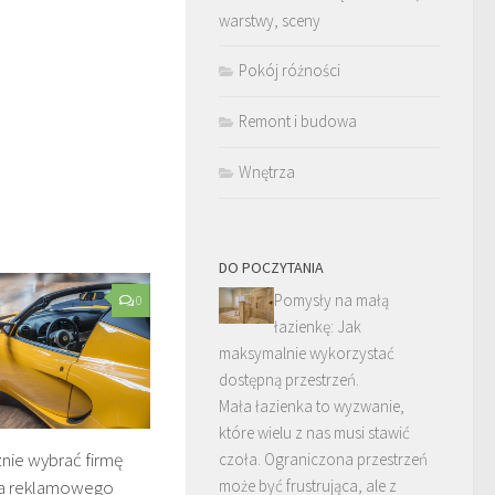
warstwy, sceny
Pokój różności
Remont i budowa
Wnętrza
DO POCZYTANIA
Pomysły na małą
0
łazienkę: Jak
maksymalnie wykorzystać
dostępną przestrzeń.
Mała łazienka to wyzwanie,
które wielu z nas musi stawić
nie wybrać firmę
czoła. Ograniczona przestrzeń
może być frustrująca, ale z
ia reklamowego