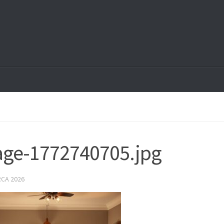
ge-1772740705.jpg
RCA 2026