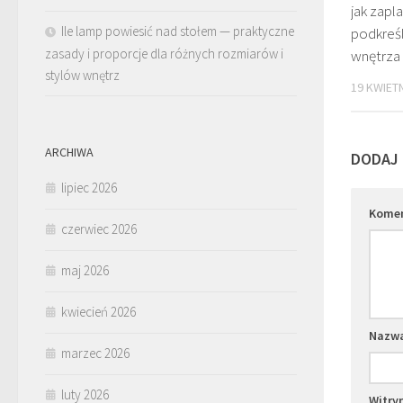
jak zapl
Ile lamp powiesić nad stołem — praktyczne
podkreśl
zasady i proporcje dla różnych rozmiarów i
wnętrza
stylów wnętrz
19 KWIETN
ARCHIWA
DODAJ
lipiec 2026
Kome
czerwiec 2026
maj 2026
kwiecień 2026
Nazw
marzec 2026
luty 2026
Witry