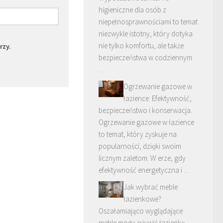
higieniczne dla osób z
niepełnosprawnościami to temat
niezwykle istotny, który dotyka
nie tylko komfortu, ale także
rzy.
bezpieczeństwa w codziennym
…
Ogrzewanie gazowe w
łazience: Efektywność,
bezpieczeństwo i konserwacja.
Ogrzewanie gazowe w łazience
to temat, który zyskuje na
popularności, dzięki swoim
licznym zaletom. W erze, gdy
efektywność energetyczna i …
Jak wybrać meble
łazienkowe?
Oszałamiająco wyglądające
meble mogą ożywić łazienkę.