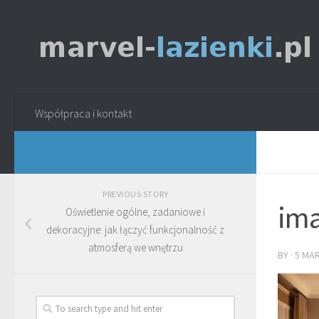
Współpraca i kontakt
PREVIOUS STORY
ima
Oświetlenie ogólne, zadaniowe i
dekoracyjne: jak łączyć funkcjonalność z
atmosferą we wnętrzu
BY
·
5 MA