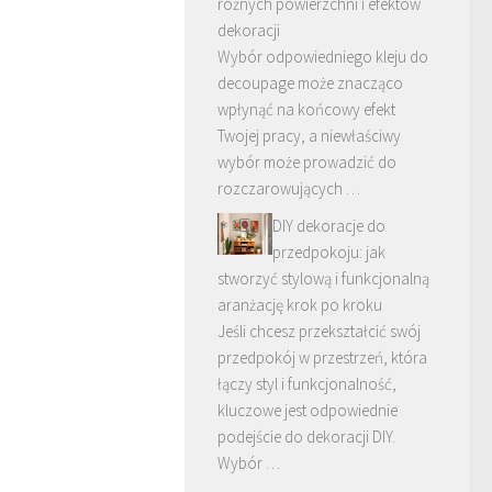
różnych powierzchni i efektów
dekoracji
Wybór odpowiedniego kleju do
decoupage może znacząco
wpłynąć na końcowy efekt
Twojej pracy, a niewłaściwy
wybór może prowadzić do
rozczarowujących …
DIY dekoracje do
przedpokoju: jak
stworzyć stylową i funkcjonalną
aranżację krok po kroku
Jeśli chcesz przekształcić swój
przedpokój w przestrzeń, która
łączy styl i funkcjonalność,
kluczowe jest odpowiednie
podejście do dekoracji DIY.
Wybór …