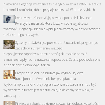
Klasyczna elegancja w łazience to nie tylko kwestia estetyki, ale także
harmonii i komfortu, które sprzyjają relaksowi. W dobie szybkich …
Kwarcyt w łazience: Wyjątkowa odporność i elegancja.
Kwarcyt to materiał, który łączy w sobie wyjątkową
twardość i elegancję, idealnie wpisując się w estetykę nowoczesnych
łazienek. Jego niezwykłe …
Systemy odświeżające powietrze: Usuwanie nieprzyjemnych
zapachów i utrzymanie świeżości.
Nieprzyjemne zapachy w domu potrafią skutecznie popsuć
atmosferę i wpłynąć na nasze samopoczucie. Często pochodzą one
z codziennych czynności, takich …
Lampy do salonu na budżet: jak wybrać stylowe i
funkcjonalne oświetlenie bez przepłacania
Wybór lamp do salonu przy ograniczonym budżecie nie musi być
wyzwaniem. Kluczem jest zrozumienie, jakie cechy sprawiają, że
lampy są …
Kinkiety w salonie: gdzie montować, jak dobrać wysokość i