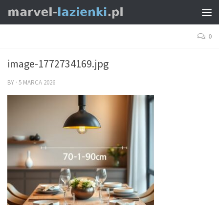
0
image-1772734169.jpg
BY
·
5 MARCA 2026