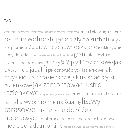
TAGI
architekt wnętrz cena
architektura wnętrz - Warszawa
architekt wnętrz - Warszawa
baterie wolnostojące
blaty do kuchni
blaty z
drzwi przesuwne szklane
konglomeratów
ekskluzywne
granit
stoły do jadalni
ile kosztuje
fototapety na ścianę do sypialni
jak czyścić płytki łazienkowe
jaki
łazienka od podstaw
dywan do jadalni
jak
jak odnowić płytki łazienkowe
przykleić lustro łazienkowe
jak układać płytki
jak zamontować lustro
łazienkowe
łazienkowe
leroy merlin projekt łazienki
konglomeraty kwarcowe
listwy
listwy ochronne na ścianę
opinie
tarasowe
materace do łóżek
hotelowych
materace do łóżka
materace hotelowe
meble do jadalni online
meble na wymiar Warszawa tanio
Meble