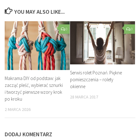
YOU MAY ALSO LIKE...
0
0
Serwis rolet Poznań. Piękne
Makrama DIY od podstaw: jak
pomieszczenia – rolety
zacząć pleść, wybierać sznurki
okienne
i tworzyć pierwsze wzory krok
28 MARCA 2017
po kroku
2 MARCA 2026
DODAJ KOMENTARZ