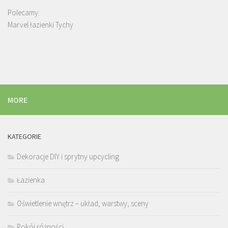
Polecamy:
Marvel łazienki Tychy
MORE
KATEGORIE
Dekoracje DIY i sprytny upcycling
Łazienka
Oświetlenie wnętrz – układ, warstwy, sceny
Pokój różności