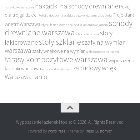
nakładki na schody drewniane
Pokój
łazienkowe Warszawa
dla trojga dzieci
Projektant
Pokój dziecięcy na poddaszu
pokój dzienny z jadalnią
schody
wnętrz Warszawa
płytki łazienkowe enna
płytki łazienkowe jarocin
drewniane warszawa
stoły
schody Warszawa
stoły szklane
lakierowane
szafy na wymiar
warszawa
szafy wnękowe na wymiar
szkło ozdobne do kuchni
tarasy kompozytowe warszawa
wyposażenie
zabudowy wnęk
łazienki warszawa
wzory szaf wnękowych
Warszawa tanio
Wyposażenie łazienek i toalet © 2026. All Rights Reserved.
Powered by
WordPress
. Theme by
Press Customizr
.