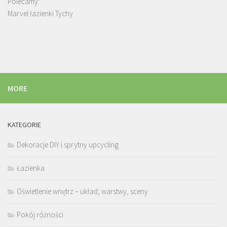
Polecamy:
Marvel łazienki Tychy
MORE
KATEGORIE
Dekoracje DIY i sprytny upcycling
Łazienka
Oświetlenie wnętrz – układ, warstwy, sceny
Pokój różności