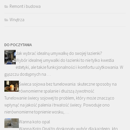
Remont i budowa
Wnętrza
DO POCZYTANIA
Jak wybrać idealną umywalkę do swojej łazienki?
Wybór idealnej umywalki do łazienki to nie tylko kwestia
estetyki, ale także funkcjonalności i komfortu użytkowania. W
gąszczu dostępnych na …
Świeca sojowa bez tunelowania: skuteczne sposoby na
równomierne spalanie i dłuższą żywotność
Tunelowanie świecy sojowej to problem, który może znacząco
wpłynąć na jakość palenia i trwałość świecy. Powoduje ono
nierównomierne topnienie wosku, …
Wanna koło opal
Wanna Koło Opal to doskonały wybór dla każdego, kto