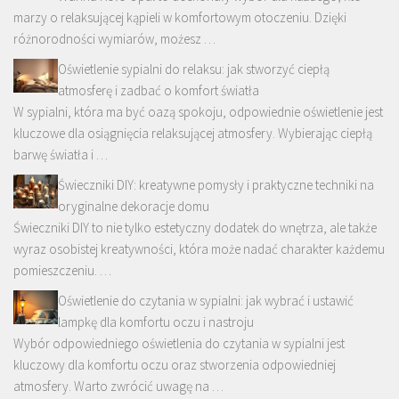
marzy o relaksującej kąpieli w komfortowym otoczeniu. Dzięki
różnorodności wymiarów, możesz …
Oświetlenie sypialni do relaksu: jak stworzyć ciepłą
atmosferę i zadbać o komfort światła
W sypialni, która ma być oazą spokoju, odpowiednie oświetlenie jest
kluczowe dla osiągnięcia relaksującej atmosfery. Wybierając ciepłą
barwę światła i …
Świeczniki DIY: kreatywne pomysły i praktyczne techniki na
oryginalne dekoracje domu
Świeczniki DIY to nie tylko estetyczny dodatek do wnętrza, ale także
wyraz osobistej kreatywności, która może nadać charakter każdemu
pomieszczeniu. …
Oświetlenie do czytania w sypialni: jak wybrać i ustawić
lampkę dla komfortu oczu i nastroju
Wybór odpowiedniego oświetlenia do czytania w sypialni jest
kluczowy dla komfortu oczu oraz stworzenia odpowiedniej
atmosfery. Warto zwrócić uwagę na …