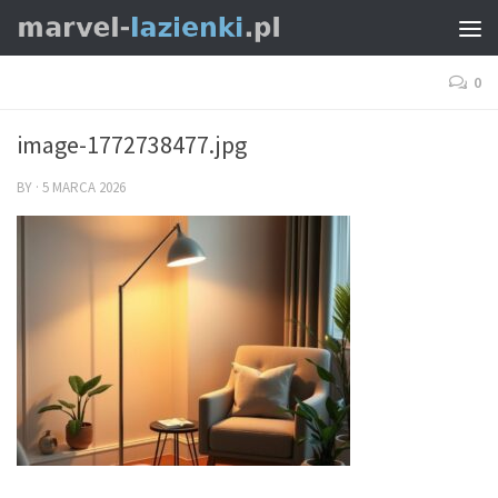
0
image-1772738477.jpg
BY
·
5 MARCA 2026