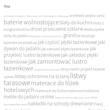
TAGI
architekt wnętrz cena
architektura wnętrz - Warszawa
architekt wnętrz - Warszawa
baterie wolnostojące
blaty do kuchni
blaty z
drzwi przesuwne szklane
konglomeratów
ekskluzywne
granit
stoły do jadalni
ile kosztuje
fototapety na ścianę do sypialni
jak czyścić płytki łazienkowe
jaki
łazienka od podstaw
dywan do jadalni
jak
jak odnowić płytki łazienkowe
przykleić lustro łazienkowe
jak układać płytki
jak zamontować lustro
łazienkowe
łazienkowe
leroy merlin projekt łazienki
konglomeraty kwarcowe
listwy
listwy ochronne na ścianę
opinie
tarasowe
materace do łóżek
hotelowych
materace do łóżka
materace hotelowe
meble do jadalni online
meble na wymiar Warszawa tanio
Meble
nakładki na schody drewniane
Pokój
łazienkowe Warszawa